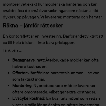
montörer vet exakt hur möbler ska hanteras och kan
snabbt lösa de små överraskningar som nästan alltid
dyker upp på vägen. Vi levererar, monterar och hämtar.
Räkna – jämför rätt saker
En kontorsflytt är en investering. Därför är det viktigt att
se till hela bilden – inte bara prislappen.
Tänk på att:
Begagnat vs. nytt:
Återbrukade möbler kan ofta
halvera kostnaden.
Offerter:
Jämför inte bara totalsumman – se vad
som faktiskt ingår.
Montering:
Nyproducerade möbler levereras
oftare omonterade, vilket ger extra kostnader.
Livscykelkostnad:
En kvalitetsmöbel som redan
visat sig hålla länge är ofta en bättre investering