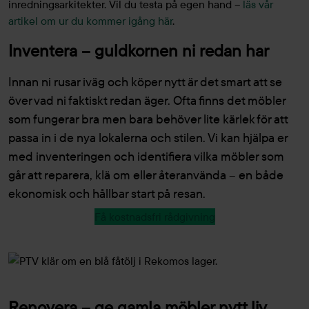
inredningsarkitekter. Vil du testa på egen hand –
läs vår
artikel om ur du kommer igång här
.
Inventera – guldkornen ni redan har
Innan ni rusar iväg och köper nytt är det smart att se
över vad ni faktiskt redan äger. Ofta finns det möbler
som fungerar bra men bara behöver lite kärlek för att
passa in i de nya lokalerna och stilen. Vi kan hjälpa er
med inventeringen och identifiera vilka möbler som
går att reparera, klä om eller återanvända – en både
ekonomisk och hållbar start på resan.
Få kostnadsfri rådgivning
Renovera – ge gamla möbler nytt liv