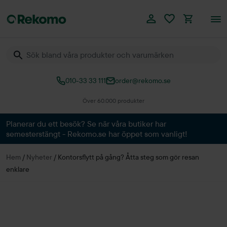
010-33 33 111
order@rekomo.se
Över 60.000 produkter
Planerar du ett besök? Se när våra butiker har
semesterstängt - Rekomo.se har öppet som vanligt!
Hem
/
Nyheter
/
Kontorsflytt på gång? Åtta steg som gör resan
enklare