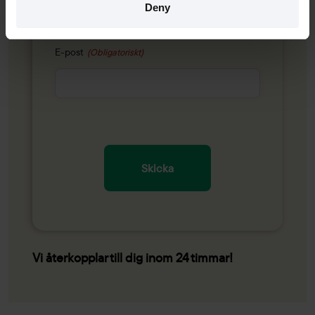
Efternamn
Deny
E-post
(Obligatoriskt)
Skicka
Vi återkopplar till dig inom 24 timmar!