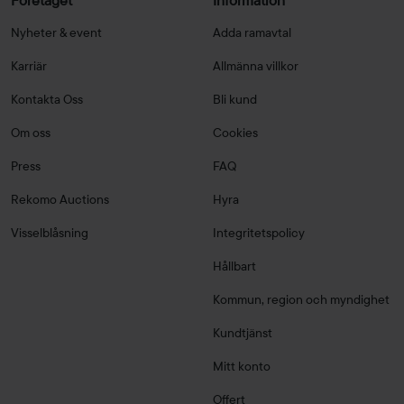
Företaget
Information
Nyheter & event
Adda ramavtal
Karriär
Allmänna villkor
Kontakta Oss
Bli kund
Om oss
Cookies
Press
FAQ
Rekomo Auctions
Hyra
Visselblåsning
Integritetspolicy
Hållbart
Kommun, region och myndighet
Kundtjänst
Mitt konto
Offert