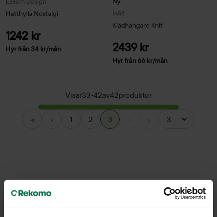
Ny
Essem Design
HAY
Hatthylla Nostalgi
Klädhängare Knit
1242 kr
2439 kr
Hyr från
34
kr
/mån
Hyr från
66
kr
/mån
Visar
33
-
42
av
42
produkter
«
‹
1
2
3
›
»
3