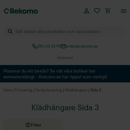
010-33 33 111
order@rekomo.se
Miljösmart
Planerar du ett besök? Se när våra butiker har
semesterstängt - Rekomo.se har öppet som vanligt!
Hem
/
Förvaring
/
Övrig förvaring
/
Klädhängare
/
Sida 3
Klädhängare Sida 3
Filter