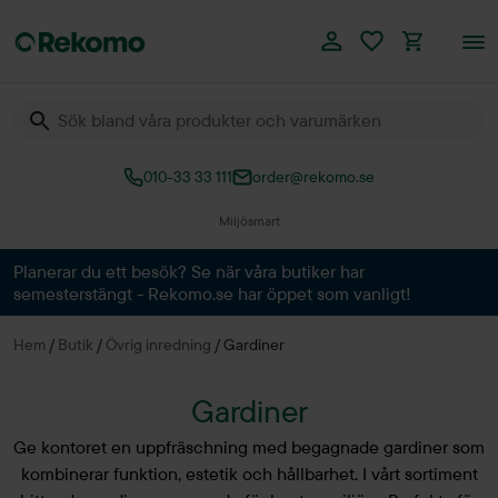
010-33 33 111
order@rekomo.se
Miljösmart
Planerar du ett besök? Se när våra butiker har
semesterstängt - Rekomo.se har öppet som vanligt!
Hem
/
Butik
/
Övrig inredning
/
Gardiner
Gardiner
Ge kontoret en uppfräschning med begagnade gardiner som
kombinerar funktion, estetik och hållbarhet. I vårt sortiment