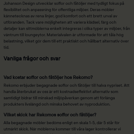
Johanson Design utvecklar soffor och fåtöljer med tydligt fokus på
flexibilitet och anpassning för offentliga miljöer. Deras möbler
kännetecknas av rena linjer, god komfort och ett brett urval av
utföranden. Tack vare möjligheten att variera klädsel, färg och
detaljer kan sittmöblerna enkelt integreras i olika typer av miljöer, från
väntrum till loungeytor. Materialvalen är utformade för att tåla hög
belastning, vilket gör dem till ett praktiskt och hållbart alternativ över
tid.
Vanliga frågor och svar
Vad kostar soffor och fåtöljer hos Rekomo?
Rekomo erbjuder begagnade soffor och fåtöljer till halva nypriset. Att
handla återbrukat av oss är ett kostnadseffektivt alternativ som
samtidigt bidrar till minskad miljöpåverkan genom att förlänga
produkters livslängd och minska behovet av nyproduktion.
Vilket skick har Rekomos soffor och fåtöljer?
Alla begagnade möbler bedöms enligt en skala 1-5, där 5 står för
utmärkt skick. När möblerna kommer till våra lager kontrollerar vi