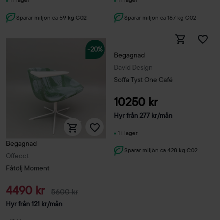
Sparar miljön ca 59 kg C02
Sparar miljön ca 167 kg C02
-20%
Begagnad
David Design
Soffa Tyst One Café
10250 kr
Hyr från
277
kr
/mån
1 i lager
Begagnad
Sparar miljön ca 428 kg C02
Offecct
Fåtölj Moment
4490 kr
5600 kr
Hyr från
121
kr
/mån