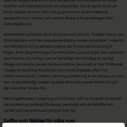
funktion och helhetsintryck i en arbetsmiljö. Det är därför klokt att
börja med att se över mått och proportioner, så att möblerna
samspelar med rummet och varken skapar trånga passager eller
outnyttjade ytor.
Materialvalet påverkar såväl slitstyrka som uttryck. Textilier bidrar ofta
till en mjukare och mer inbjudande känsla, medan konstläder i regel är
mer lättskötta och praktiska i miljöer där kraven på rengöring är
högre. Även färgsättningen har betydelse. Ljusare tyger kan upplevas
som fräscha och luftiga, men är samtidigt mer känsliga för synligt
slitage och smuts, medan mörkare kulörer generellt är mer förlåtande
i daglig användning. Komforten bör också anpassas efter hur
möblerna används. I miljöer med hög omsättning är en fastare sits ofta
mer ändamålsenlig, medan mjukare alternativ passar bättre för ytor
där man sitter längre tid.
Med regelbunden rengöring och ett visst mått av löpande underhåll
kan möblernas livslängd förlängas, samtidigt som de behåller ett
vårdat och representativt intryck över tid.
Soffor och fåtöljer för olika rum