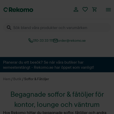
010-33 33 111
order@rekomo.se
Över 60.000 produkter
Planerar du ett besök? Se när våra butiker har
semesterstängt - Rekomo.se har öppet som vanligt!
Hem
/
Butik
/
Soffor & Fåtöljer
Begagnade soffor & fåtöljer för
kontor, lounge och väntrum
Hos Rekomo hittar du begagnade soffor, fåtöljer och andra