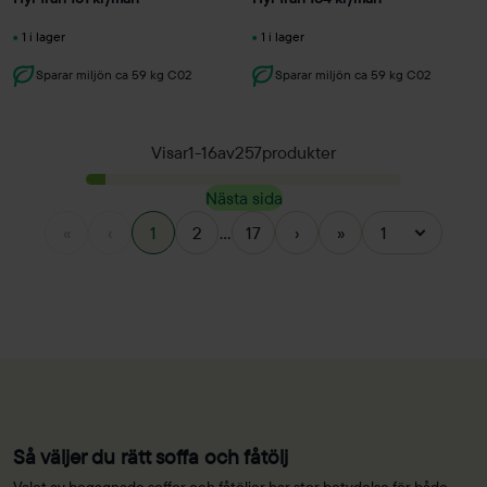
1 i lager
1 i lager
Sparar miljön ca 59 kg C02
Sparar miljön ca 59 kg C02
Visar
1
-
16
av
257
produkter
Nästa sida
«
‹
1
2
...
17
›
»
1
Så väljer du rätt soffa och fåtölj
Valet av begagnade soffor och fåtöljer har stor betydelse för både