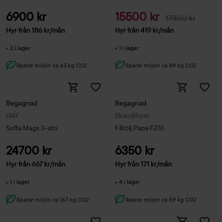
6900 kr
15500 kr
17300 kr
Hyr från
186
kr
/mån
Hyr från
419
kr
/mån
2 i lager
1 i lager
Sparar miljön ca 63 kg C02
Sparar miljön ca 89 kg C02
Begagnad
Begagnad
HAY
Skandiform
Soffa Mags 3-sits
Fåtölj Papa F276
24700 kr
6350 kr
Hyr från
667
kr
/mån
Hyr från
171
kr
/mån
1 i lager
4 i lager
Sparar miljön ca 167 kg C02
Sparar miljön ca 59 kg C02