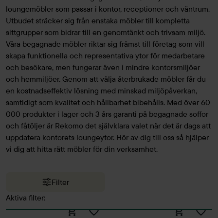
loungemöbler som passar i kontor, receptioner och väntrum.
Utbudet sträcker sig från enstaka möbler till kompletta
sittgrupper som bidrar till en genomtänkt och trivsam miljö.
Våra begagnade möbler riktar sig främst till företag som vill
skapa funktionella och representativa ytor för medarbetare
och besökare, men fungerar även i mindre kontorsmiljöer
och hemmiljöer. Genom att välja återbrukade möbler får du
en kostnadseffektiv lösning med minskad miljöpåverkan,
samtidigt som kvalitet och hållbarhet bibehålls. Med över 60
000 produkter i lager och 3 års garanti på begagnade soffor
och fåtöljer är Rekomo det självklara valet när det är dags att
uppdatera kontorets loungeytor. Hör av dig till oss så hjälper
vi dig att hitta rätt möbler för din verksamhet.
Filter
Aktiva filter: