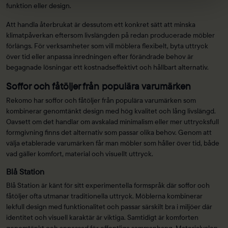
funktion eller design.
Att handla återbrukat är dessutom ett konkret sätt att minska
klimatpåverkan eftersom livslängden på redan producerade möbler
förlängs. För verksamheter som vill möblera flexibelt, byta uttryck
över tid eller anpassa inredningen efter förändrade behov är
begagnade lösningar ett kostnadseffektivt och hållbart alternativ.
Soffor och fåtöljer från populära varumärken
Rekomo har soffor och fåtöljer från populära varumärken som
kombinerar genomtänkt design med hög kvalitet och lång livslängd.
Oavsett om det handlar om avskalad minimalism eller mer uttrycksfull
formgivning finns det alternativ som passar olika behov. Genom att
välja etablerade varumärken får man möbler som håller över tid, både
vad gäller komfort, material och visuellt uttryck.
Blå Station
Blå Station är känt för sitt experimentella formspråk där soffor och
fåtöljer ofta utmanar traditionella uttryck. Möblerna kombinerar
lekfull design med funktionalitet och passar särskilt bra i miljöer där
identitet och visuell karaktär är viktiga. Samtidigt är komforten
genomtänkt och anpassad för offentliga sammanhang. Materialvalen