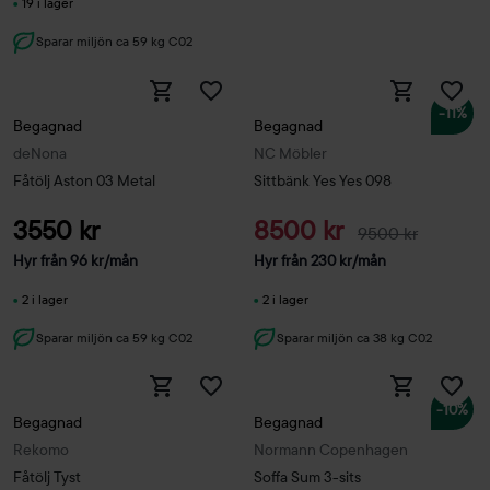
19 i lager
Sparar miljön ca 59 kg C02
-11%
Begagnad
Begagnad
deNona
NC Möbler
Fåtölj Aston 03 Metal
Sittbänk Yes Yes 098
3550 kr
8500 kr
9500 kr
Hyr från
96
kr
/mån
Hyr från
230
kr
/mån
2 i lager
2 i lager
Sparar miljön ca 59 kg C02
Sparar miljön ca 38 kg C02
-10%
Begagnad
Begagnad
Rekomo
Normann Copenhagen
Fåtölj Tyst
Soffa Sum 3-sits