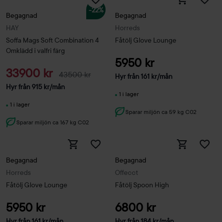
-22%
Begagnad
Begagnad
HAY
Horreds
Soffa Mags Soft Combination 4
Fåtölj Glove Lounge
Omklädd i valfri färg
5950 kr
33900 kr
43500 kr
Hyr från
161
kr
/mån
Hyr från
915
kr
/mån
1 i lager
1 i lager
Sparar miljön ca 59 kg C02
Sparar miljön ca 167 kg C02
Begagnad
Begagnad
Horreds
Offecct
Fåtölj Glove Lounge
Fåtölj Spoon High
5950 kr
6800 kr
Hyr från
161
kr
/mån
Hyr från
184
kr
/mån