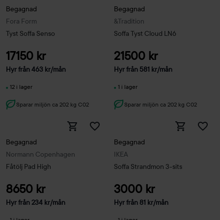
Begagnad
Begagnad
Fora Form
&Tradition
Tyst Soffa Senso
Soffa Tyst Cloud LN6
17150 kr
21500 kr
Hyr från
463
kr
/mån
Hyr från
581
kr
/mån
12 i lager
1 i lager
Sparar miljön ca 202 kg C02
Sparar miljön ca 202 kg C02
Begagnad
Begagnad
Normann Copenhagen
IKEA
Fåtölj Pad High
Soffa Strandmon 3-sits
8650 kr
3000 kr
Hyr från
234
kr
/mån
Hyr från
81
kr
/mån
1 i lager
1 i lager