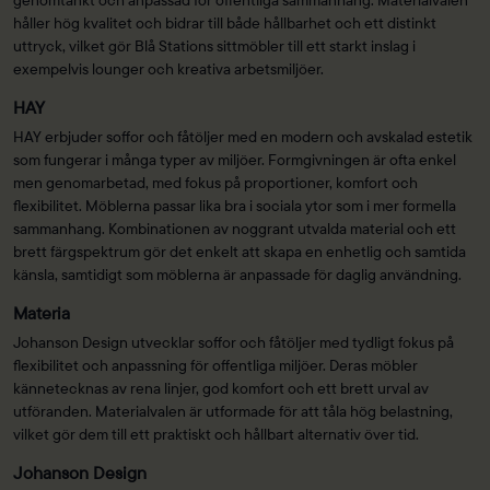
håller hög kvalitet och bidrar till både hållbarhet och ett distinkt
uttryck, vilket gör Blå Stations sittmöbler till ett starkt inslag i
exempelvis lounger och kreativa arbetsmiljöer.
HAY
HAY erbjuder soffor och fåtöljer med en modern och avskalad estetik
som fungerar i många typer av miljöer. Formgivningen är ofta enkel
men genomarbetad, med fokus på proportioner, komfort och
flexibilitet. Möblerna passar lika bra i sociala ytor som i mer formella
sammanhang. Kombinationen av noggrant utvalda material och ett
brett färgspektrum gör det enkelt att skapa en enhetlig och samtida
känsla, samtidigt som möblerna är anpassade för daglig användning.
Materia
Johanson Design utvecklar soffor och fåtöljer med tydligt fokus på
flexibilitet och anpassning för offentliga miljöer. Deras möbler
kännetecknas av rena linjer, god komfort och ett brett urval av
utföranden. Materialvalen är utformade för att tåla hög belastning,
vilket gör dem till ett praktiskt och hållbart alternativ över tid.
Johanson Design