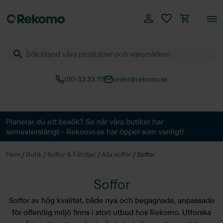
010-33 33 111
order@rekomo.se
Över 60.000 produkter
Planerar du ett besök? Se när våra butiker har
semesterstängt - Rekomo.se har öppet som vanligt!
Hem
/
Butik
/
Soffor & Fåtöljer
/
Alla soffor
/
Soffor
Soffor
Soffor av hög kvalitet, både nya och begagnade, anpassade
för offentlig miljö finns i stort utbud hos Rekomo. Utforska