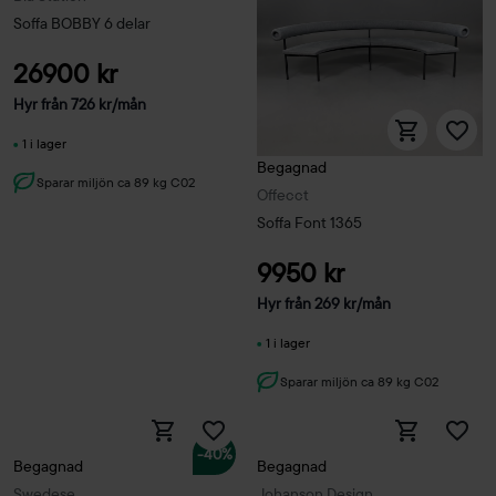
Soffa BOBBY 6 delar
26900 kr
Hyr från
726
kr
/mån
1 i lager
Begagnad
Sparar miljön ca 89 kg C02
Offecct
Soffa Font 1365
9950 kr
Hyr från
269
kr
/mån
1 i lager
Sparar miljön ca 89 kg C02
-40%
Begagnad
Begagnad
Swedese
Johanson Design