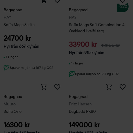
-22%
Begagnad
Begagnad
HAY
HAY
Soffa Mags 3-sits
Soffa Mags Soft Combination 4
Omklädd i valfri färg
24700 kr
33900 kr
43500 kr
Hyr från
667
kr
/mån
Hyr från
915
kr
/mån
1 i lager
1 i lager
Sparar miljön ca 167 kg C02
Sparar miljön ca 167 kg C02
Begagnad
Begagnad
Muuto
Fritz Hansen
Soffa Oslo
Dagbädd PK80
16300 kr
149000 kr