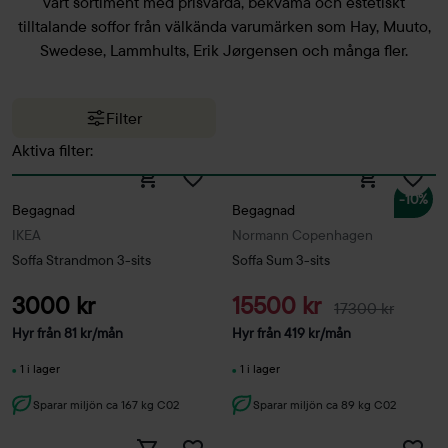
vårt sortiment med prisvärda, bekväma och estetiskt
tilltalande soffor från välkända varumärken som Hay, Muuto,
Swedese, Lammhults, Erik Jørgensen och många fler.
Filter
Aktiva filter:
-10%
Begagnad
Begagnad
IKEA
Normann Copenhagen
Soffa Strandmon 3-sits
Soffa Sum 3-sits
3000 kr
15500 kr
17300 kr
Hyr från
81
kr
/mån
Hyr från
419
kr
/mån
1 i lager
1 i lager
Sparar miljön ca 167 kg C02
Sparar miljön ca 89 kg C02