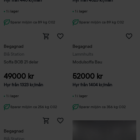
Hyr från
440
kr
/mån
Hyr från
4023
kr
/mån
1 i lager
1 i lager
Sparar miljön ca 89 kg C02
Sparar miljön ca 89 kg C02
Begagnad
Begagnad
Blå Station
Lammhults
Soffa BOB 21 delar
Modulsoffa Bau
49000 kr
52000 kr
Hyr från
1323
kr
/mån
Hyr från
1404
kr
/mån
1 i lager
1 i lager
Sparar miljön ca 256 kg C02
Sparar miljön ca 356 kg C02
Begagnad
Blå Station