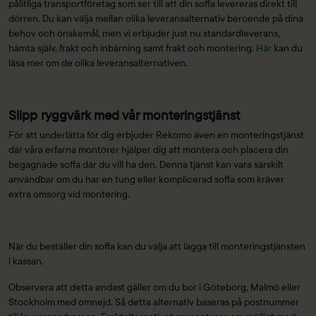
pålitliga transportföretag som ser till att din soffa levereras direkt till
dörren. Du kan välja mellan olika leveransalternativ beroende på dina
behov och önskemål, men vi erbjuder just nu standardleverans,
hämta själv, frakt och inbärning samt frakt och montering.
Här
kan du
läsa mer om de olika leveransalternativen.
Slipp ryggvärk med vår monteringstjänst
För att underlätta för dig erbjuder Rekomo även en monteringstjänst
där våra erfarna montörer hjälper dig att montera och placera din
begagnade soffa där du vill ha den. Denna tjänst kan vara särskilt
användbar om du har en tung eller komplicerad soffa som kräver
extra omsorg vid montering.
När du beställer din soffa kan du välja att lägga till monteringstjänsten
i kassan.
Observera att detta endast gäller om du bor i Göteborg, Malmö eller
Stockholm med omnejd. Så detta alternativ baseras på postnummer