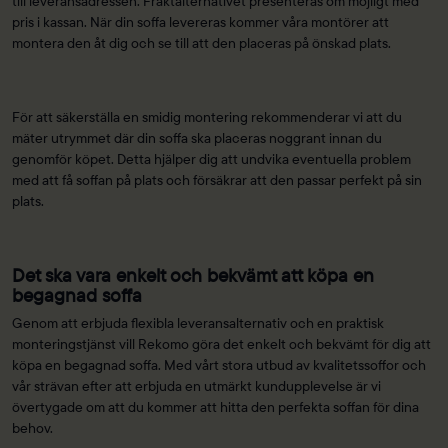
till leveransadressen. Fraktalternativet presenteras om möjligt med
pris i kassan. När din soffa levereras kommer våra montörer att
montera den åt dig och se till att den placeras på önskad plats.
För att säkerställa en smidig montering rekommenderar vi att du
mäter utrymmet där din soffa ska placeras noggrant innan du
genomför köpet. Detta hjälper dig att undvika eventuella problem
med att få soffan på plats och försäkrar att den passar perfekt på sin
plats.
Det ska vara enkelt och bekvämt att köpa en
begagnad soffa
Genom att erbjuda flexibla leveransalternativ och en praktisk
monteringstjänst vill Rekomo göra det enkelt och bekvämt för dig att
köpa en begagnad soffa. Med vårt stora utbud av kvalitetssoffor och
vår strävan efter att erbjuda en utmärkt kundupplevelse är vi
övertygade om att du kommer att hitta den perfekta soffan för dina
behov.