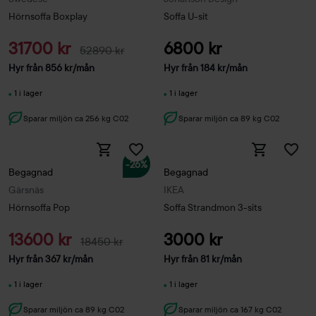
Hörnsoffa Boxplay
Soffa U-sit
31700 kr
6800 kr
52890 kr
Hyr från
856
kr
/mån
Hyr från
184
kr
/mån
1 i lager
1 i lager
Sparar miljön ca 256 kg C02
Sparar miljön ca 89 kg C02
-26%
Begagnad
Begagnad
Gärsnäs
IKEA
Hörnsoffa Pop
Soffa Strandmon 3-sits
13600 kr
3000 kr
18450 kr
Hyr från
367
kr
/mån
Hyr från
81
kr
/mån
1 i lager
1 i lager
Sparar miljön ca 89 kg C02
Sparar miljön ca 167 kg C02