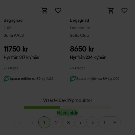
Begagnad
Begagnad
HAY
Lammhults
Soffa AALS
Soffa Club
11750 kr
8650 kr
Hyr från
317
kr
/mån
Hyr från
234
kr
/mån
1 i lager
2 i lager
Sparar miljön ca 89 kg C02
Sparar miljön ca 89 kg C02
Visar
1
-
16
av
39
produkter
Nästa sida
«
‹
1
2
3
›
»
1