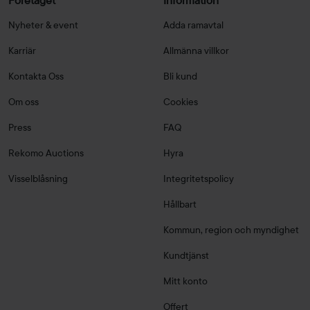
Företaget
Information
Nyheter & event
Adda ramavtal
Karriär
Allmänna villkor
Kontakta Oss
Bli kund
Om oss
Cookies
Press
FAQ
Rekomo Auctions
Hyra
Visselblåsning
Integritetspolicy
Hållbart
Kommun, region och myndighet
Kundtjänst
Mitt konto
Offert