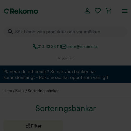
010-33 33 111
order@rekomo.se
Miljösmart
Planerar du ett besök? Se när våra butiker har
semesterstängt - Rekomo.se har öppet som vanligt!
Hem
/
Butik
/
Sorteringsbänkar
Sorteringsbänkar
Filter