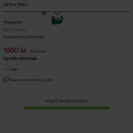
Aktiva filter:
-54%
Begagnad
Boxit Design
Postsortering Rondell
1600 kr
3450 kr
Hyr från
43
kr
/mån
1 i lager
Sparar miljön ca 30 kg C02
Visar
1
-
1
av
1
produkter