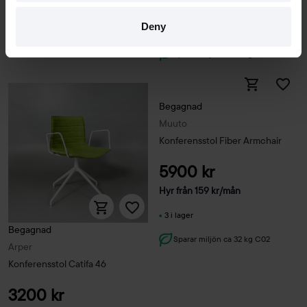
Hyr från
261
kr
/mån
6 i lager
Deny
3 i lager
Sparar miljön ca 32 kg C02
Sparar miljön ca 32 kg C02
Begagnad
Muuto
Konferensstol Fiber Armchair
5900 kr
Hyr från
159
kr
/mån
3 i lager
Begagnad
Sparar miljön ca 32 kg C02
Arper
Konferensstol Catifa 46
3200 kr