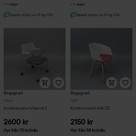
1 i lager
1 i lager
Sparar miljön ca 37 kg C02
Sparar miljön ca 37 kg C02
Begagnad
Begagnad
Vitra
HAY
Konferensstol Visaroll 2
Konferensstol AAC22
2600 kr
2150 kr
Hyr från
70
kr
/mån
Hyr från
58
kr
/mån