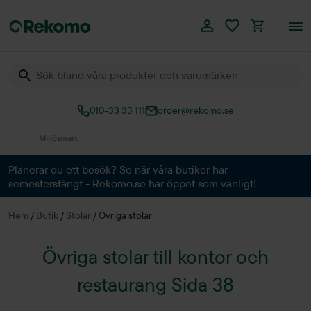
010-33 33 111
order@rekomo.se
Över 60.000 produkter
Planerar du ett besök? Se när våra butiker har
semesterstängt - Rekomo.se har öppet som vanligt!
Hem
/
Butik
/
Stolar
/
Övriga stolar
Övriga stolar till kontor och
restaurang Sida 38