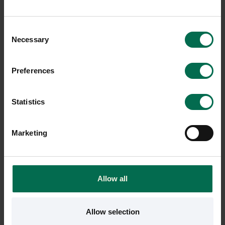
9 i lager
5 i lager
Sparar miljön ca 32 kg C02
Sparar miljön ca 32 kg C02
Consent
Necessary
Selection
Preferences
Statistics
Marketing
Begagnad
Begagnad
Akaba
Vitra
Allow all
Konferensstol Gorka
Konferensstol Aluminium Group
EA 108
3200 kr
9650 kr
Allow selection
Hyr från
86
kr
/mån