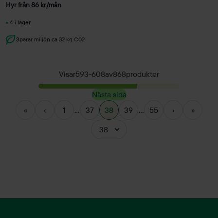
Hyr från
86
kr
/mån
4 i lager
Sparar miljön ca 32 kg C02
Visar
593
-
608
av
868
produkter
Nästa sida
«
‹
1
...
37
38
39
...
55
›
»
38