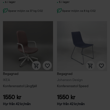
6 i lager
5 i lager
Sparar miljön ca 37 kg C02
Sparar miljön ca 8 kg C02
Begagnad
Begagnad
IKEA
Johanson Design
Konferensstol Långfjäll
Konferensstol Speed
1550 kr
1550 kr
Hyr från
42
kr
/mån
Hyr från
42
kr
/mån