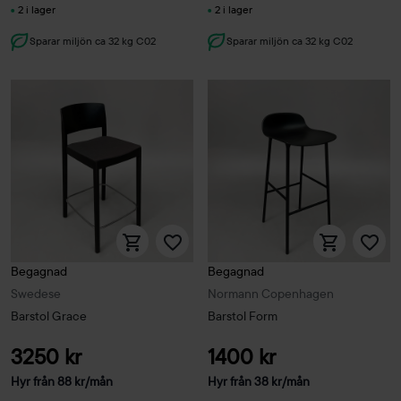
2 i lager
2 i lager
Sparar miljön ca 32 kg C02
Sparar miljön ca 32 kg C02
Begagnad
Begagnad
Swedese
Normann Copenhagen
Barstol Grace
Barstol Form
3250 kr
1400 kr
Hyr från
88
kr
/mån
Hyr från
38
kr
/mån