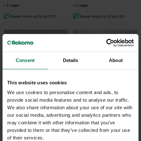
3 i lager
1 i lager
Sparar miljön ca 56 kg C02
Sparar miljön ca 32 kg C02
Consent
Details
About
This website uses cookies
We use cookies to personalise content and ads, to
Begagnad
Begagnad
provide social media features and to analyse our traffic.
B&B Italia
Blå Station
We also share information about your use of our site with
Konferensstol Alma
Konferensstol Dundra S70
our social media, advertising and analytics partners who
may combine it with other information that you’ve
2600 kr
2850 kr
provided to them or that they’ve collected from your use
Hyr från
70
kr
/mån
Hyr från
77
kr
/mån
of their services.