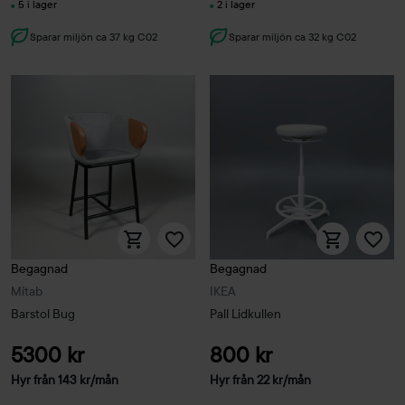
5 i lager
2 i lager
Sparar miljön ca 37 kg C02
Sparar miljön ca 32 kg C02
Begagnad
Begagnad
Mitab
IKEA
Barstol Bug
Pall Lidkullen
5300 kr
800 kr
Hyr från
143
kr
/mån
Hyr från
22
kr
/mån