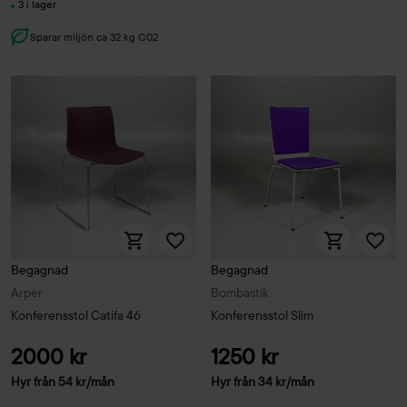
3 i lager
Sparar miljön ca 32 kg C02
Begagnad
Begagnad
Arper
Bombastik
Konferensstol Catifa 46
Konferensstol Slim
2000 kr
1250 kr
Hyr från
54
kr
/mån
Hyr från
34
kr
/mån