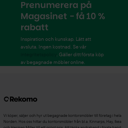
Prenumerera på
Magasinet - få 10 %
rabatt
Inspiration och kunskap. Lätt att
avsluta. Ingen kostnad. Se vår
integritetspolicy
. Gäller ditt första köp
av begagnade möbler online.
Vi köper, säljer och hyr ut begagnade kontorsmöbler till företag i hela
Norden. Hos oss hittar du kontorsmöbler från bl.a. Kinnarps, Hay, Ikea
och Herman Miller till ett grönt pris. Att tänka andrahand i första hand