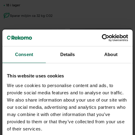
18 i lager
Sparar miljön ca 32 kg C02
Consent
Details
About
This website uses cookies
We use cookies to personalise content and ads, to
provide social media features and to analyse our traffic.
Begagnad
Begagnad
We also share information about your use of our site with
Lammhults
Magis
our social media, advertising and analytics partners who
Barstol Add Move
Barpall Tibu
may combine it with other information that you’ve
2400 kr
3150 kr
provided to them or that they’ve collected from your use
of their services.
Hyr från
65
kr
/mån
Hyr från
85
kr
/mån