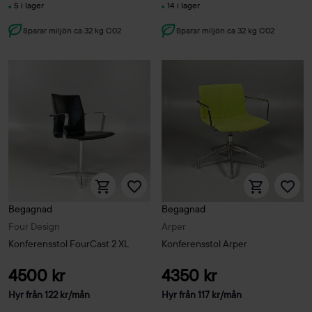
5 i lager
14 i lager
Sparar miljön ca 32 kg C02
Sparar miljön ca 32 kg C02
Begagnad
Begagnad
Four Design
Arper
Konferensstol FourCast 2 XL
Konferensstol Arper
4500 kr
4350 kr
Hyr från
122
kr
/mån
Hyr från
117
kr
/mån