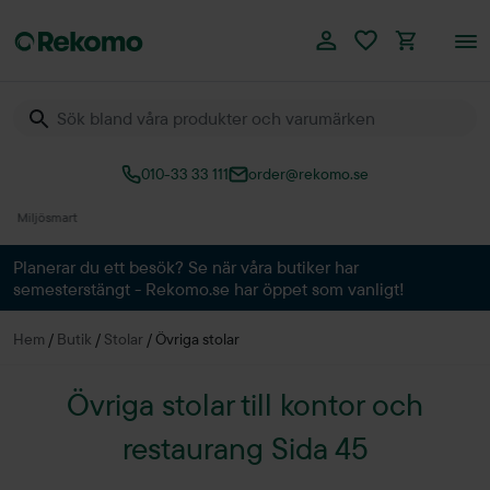
010-33 33 111
order@rekomo.se
Över 60.000 produkter
Planerar du ett besök? Se när våra butiker har
semesterstängt - Rekomo.se har öppet som vanligt!
Hem
/
Butik
/
Stolar
/
Övriga stolar
Övriga stolar till kontor och
restaurang Sida 45