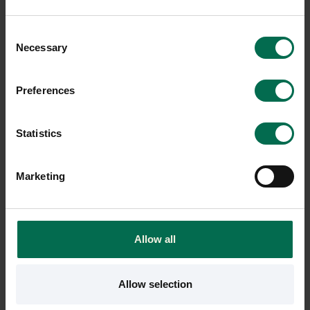
2 i lager
2 i lager
Consent
Sparar miljön ca 37 kg C02
Sparar miljön ca 8 kg C02
Necessary
Selection
-33%
Preferences
Statistics
Marketing
Begagnad
Begagnad
Lammhults
Offecct
Allow all
Konferensstol Comet Sport
Konferensstol Ezy High
2650 kr
3780 kr
5600 kr
Allow selection
Hyr från
72
kr
/mån
Hyr från
102
kr
/mån