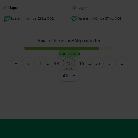
1 i lager
2 i lager
Sparar miljön ca 32 kg C02
Sparar miljön ca 37 kg C02
Visar
705
-
720
av
868
produkter
Nästa sida
«
‹
1
...
44
45
46
...
55
›
»
45