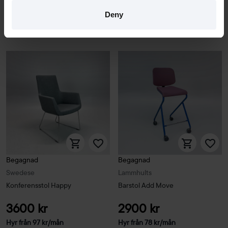
3 i lager
4 i lager
Deny
Sparar miljön ca 32 kg C02
Sparar miljön ca 56 kg C02
Begagnad
Begagnad
Swedese
Lammhults
Konferensstol Happy
Barstol Add Move
3600 kr
2900 kr
Hyr från
97
kr
/mån
Hyr från
78
kr
/mån