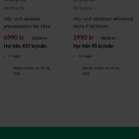
Abstracta
Kinnarps
Höj- och sänkbar
Höj- och sänkbart skrivbord
arbetsstation My Hive
Serie P 1600mm
6990 kr
2990 kr
16200 kr
3500 kr
Hyr från
437
kr
/mån
Hyr från
95
kr
/mån
1 i lager
13 i lager
Sparar miljön ca 131 kg
Sparar miljön ca 131 kg
C02
C02