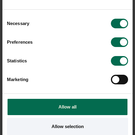
Sparar miljön ca 131 kg
Sparar miljön ca 132 kg
C02
C02
Consent
Necessary
Selection
-20%
Preferences
Statistics
Marketing
Begagnad
Begagnad
Rekomo
Rekomo
Allow all
Höj- och sänkbart skrivbord
Höj- och sänkbart skrivbord
1200mm inkl. kabeldike
med powerdot - 1600mm
Allow selection
3200 kr
3750 kr
3987 kr