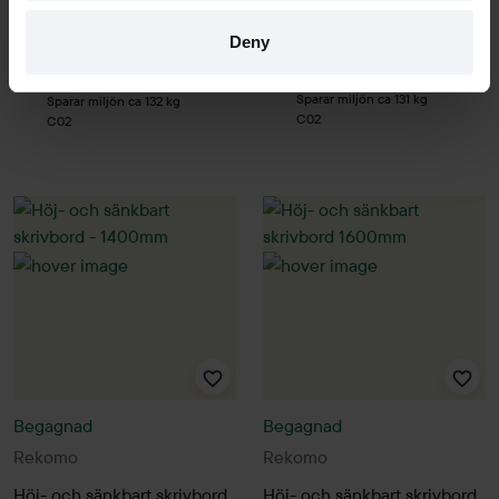
Hyr från
101
kr
/mån
Hyr från
108
kr
/mån
Deny
5 i lager
122 i lager
Sparar miljön ca 131 kg
Sparar miljön ca 132 kg
C02
C02
Begagnad
Begagnad
Rekomo
Rekomo
Höj- och sänkbart skrivbord
Höj- och sänkbart skrivbord