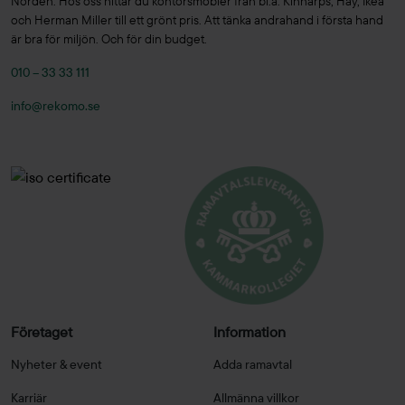
Norden. Hos oss hittar du kontorsmöbler från bl.a. Kinnarps, Hay, Ikea
och Herman Miller till ett grönt pris. Att tänka andrahand i första hand
är bra för miljön. Och för din budget.
010 – 33 33 111
info@rekomo.se
Företaget
Information
Nyheter & event
Adda ramavtal
Karriär
Allmänna villkor