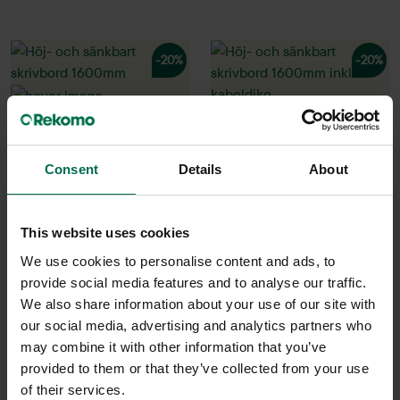
-20%
-20%
Consent
Details
About
Begagnad
Begagnad
This website uses cookies
Rekomo
Rekomo
We use cookies to personalise content and ads, to
Höj- och sänkbart skrivbord
Höj- och sänkbart skrivbord
provide social media features and to analyse our traffic.
1600mm
1600mm inkl. kabeldike
We also share information about your use of our site with
our social media, advertising and analytics partners who
2990 kr
3200 kr
3738 kr
3987 kr
may combine it with other information that you’ve
Hyr från
101
kr
/mån
Hyr från
108
kr
/mån
provided to them or that they’ve collected from your use
of their services.
200 i lager
122 i lager