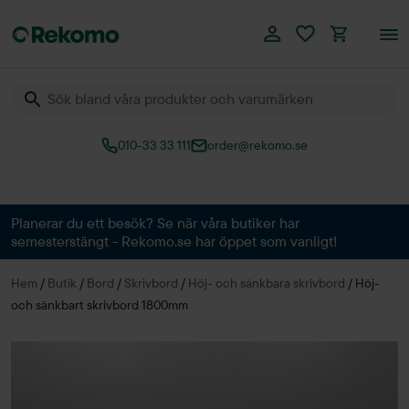
010-33 33 111
order@rekomo.se
Över 60.000 produkter
Planerar du ett besök? Se när våra butiker har
semesterstängt - Rekomo.se har öppet som vanligt!
Hem
/
Butik
/
Bord
/
Skrivbord
/
Höj- och sänkbara skrivbord
/
Höj-
och sänkbart skrivbord 1800mm