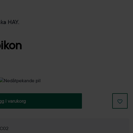
ska HAY.
gg i varukorg
g C02