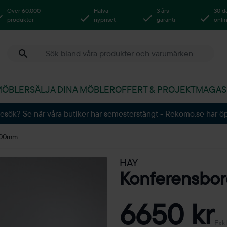
Över 60.000
Halva
3 års
30 d
produkter
nypriset
garanti
onli
MÖBLER
SÄLJA DINA MÖBLER
OFFERT & PROJEKT
MAGAS
besök? Se när våra butiker har semesterstängt - Rekomo.se har ö
000mm
HAY
Konferensb
6650 kr
Exk