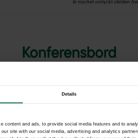
är mycket omtyckt världen öve
Konferensbord
ll såväl det lilla som stora företaget. Vi har begagnade konfere
 smarta tillbehör och lösningar såsom el, nät och HDMI i konfere
 samtalsrum. Självklart erbjuder vi konferensbord och
konferensst
Details
e content and ads, to provide social media features and to analy
 our site with our social media, advertising and analytics partn