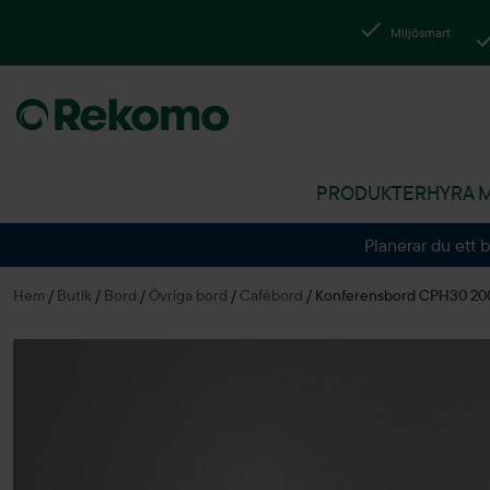
Miljösmart
PRODUKTER
HYRA 
Planerar du ett 
Hem
/
Butik
/
Bord
/
Övriga bord
/
Cafébord
/
Konferensbord CPH30 2