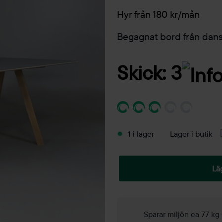
Hyr från 180 kr/mån
Begagnat bord från dan
Skick: 3
1 i lager
Lager i butik
Lä
Sparar miljön ca 77 k