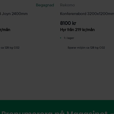
Begagnad
Rekomo
rd Joyn 2400mm
Konferensbord 3200x1200m
8100 kr
r
/mån
Hyr från
219
kr
/mån
1 i lager
n ca 128 kg C02
Sparar miljön ca 128 kg C02