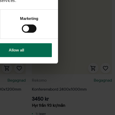
 services.
Marketing
Allow all
Begagnad
Rekomo
Begagnad
2400x1200mm
Konferensbord 2400x1000mm
3450 kr
Hyr från
93
kr
/mån
1 i lager