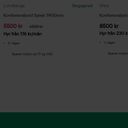
Lundbergs
Begagnad
Vitra
Konferensbord Sarek 1900mm
Konferensbo
5500 kr
8500 kr
6500 kr
Hyr från
230
k
Hyr från
176
kr
/mån
1 i lager
3 i lager
Sparar miljö
Sparar miljön ca 77 kg C02