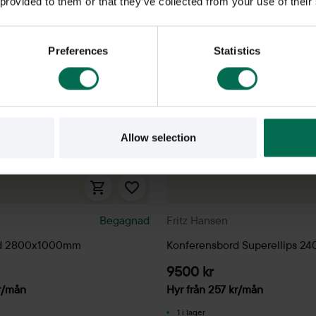
 provided to them or that they’ve collected from your use of their
Preferences
Statistics
Allow selection
Begagnad
Fritz Hansen
rd 2800x1000mm
Konferensbord Superellips 
9500 kr
r
/mån
Hyr från
257
kr
/mån
1 i lager