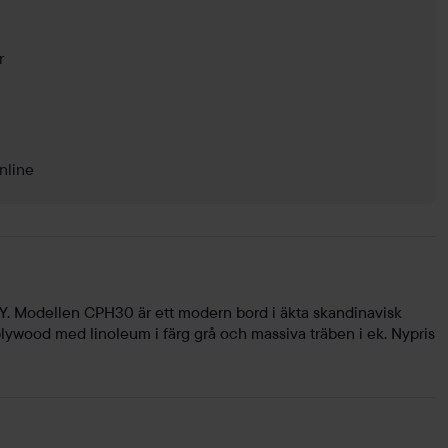
r
nline
. Modellen CPH30 är ett modern bord i äkta skandinavisk
plywood med linoleum i färg grå och massiva träben i ek. Nypris