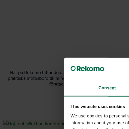
Här på Rekomo hittar du ett stort utbud av konferensbord ti
praktiska mötesbord till mindre samtalsrum. Välj mellan olika
företaget till mindre mötesbord för små
Consent
This website uses cookies
We use cookies to personalis
information about your use of