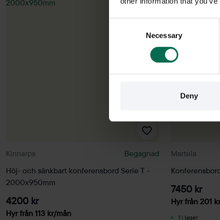
other information that you’ve
Consent
Necessary
Selection
Deny
Kinnarps
Begagnad
Martela
Höj- och sänkbart konferensbord Serie T -
Konferensbo
2000x950mm
7450 kr
4200 kr
Hyr från
201
k
Hyr från
113
kr
/mån
1 i lager