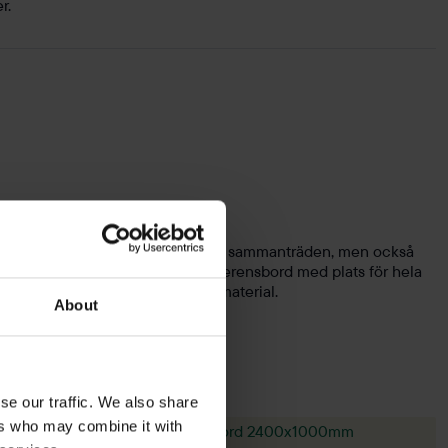
r.
nsbord som passar utmärkt till stora sammanträden, men också
nsbordet. Här hittar du stora konferensbord med plats för hela
olar
i olika storlekar, färger och material.
About
se our traffic. We also share
ers who may combine it with