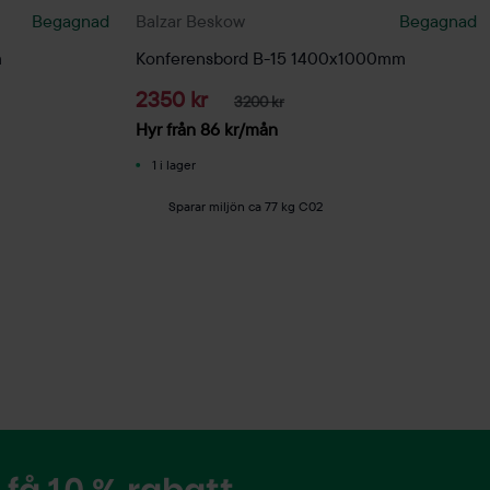
Begagnad
Balzar Beskow
Begagnad
m
Konferensbord B-15 1400x1000mm
2350 kr
3200 kr
Hyr från
86
kr
/mån
1 i lager
Sparar miljön ca 77 kg C02