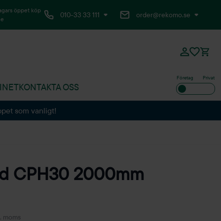
agars öppet köp
010-33 33 111
order@rekomo.se
ne
Företag
Privat
INET
KONTAKTA OSS
ppet som vanligt!
ord CPH30 2000mm
l. moms