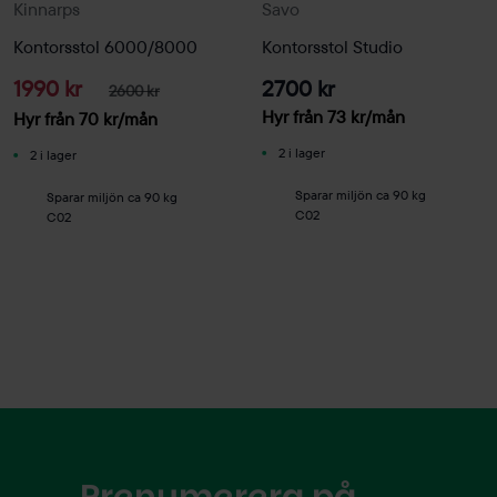
Kinnarps
Savo
Kontorsstol 6000/8000
Kontorsstol Studio
1990 kr
2700 kr
2600 kr
Hyr från
73
kr
/mån
Hyr från
70
kr
/mån
2 i lager
2 i lager
Sparar miljön ca 90 kg
Sparar miljön ca 90 kg
C02
C02
Prenumerera på