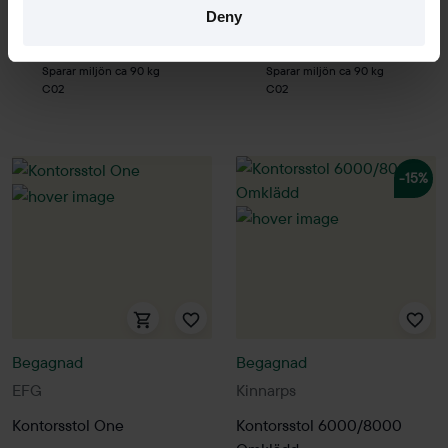
Hyr från
196
kr
/mån
Hyr från
103
kr
/mån
Deny
4 i lager
1 i lager
Sparar miljön ca 90 kg
Sparar miljön ca 90 kg
C02
C02
-15%
Begagnad
Begagnad
EFG
Kinnarps
Kontorsstol One
Kontorsstol 6000/8000