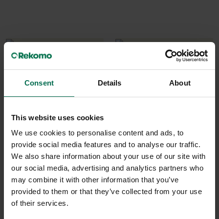
Consent
Details
About
This website uses cookies
We use cookies to personalise content and ads, to
Begagnad
Begagnad
provide social media features and to analyse our traffic.
Herman Miller
Herman Miller
We also share information about your use of our site with
our social media, advertising and analytics partners who
Kontorsstol SAYL
Kontorsstol Aeron B
may combine it with other information that you’ve
4550 kr
8495 kr
provided to them or that they’ve collected from your use
Hyr från
123
kr
/mån
Hyr från
229
kr
/mån
of their services.
253 i lager
12 i lager