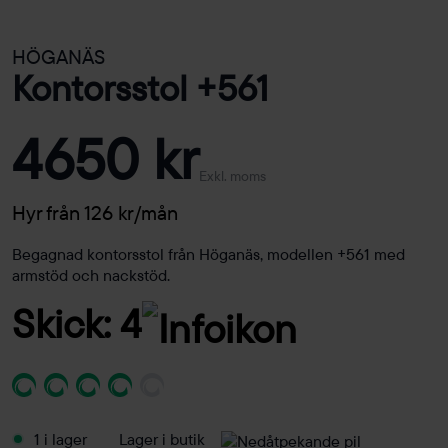
HÖGANÄS
Kontorsstol +561
4650 kr
Exkl. moms
Hyr från 126 kr/mån
Begagnad kontorsstol från Höganäs, modellen +561 med
armstöd och nackstöd.
Skick: 4
1 i lager
Lager i butik