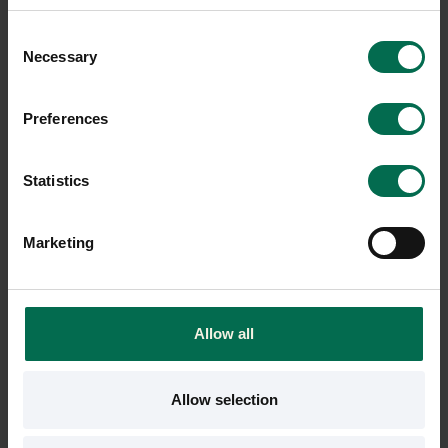
Sparar miljön ca 90 kg
Sparar miljön ca 90 kg
Consent
C02
C02
Necessary
Selection
Preferences
Statistics
Marketing
Begagnad
Begagnad
Allow all
Malmstolen
Vitra
Kontorsstol 4000 - omklädd
Kontorsstol AM
Allow selection
7270 kr
3800 kr