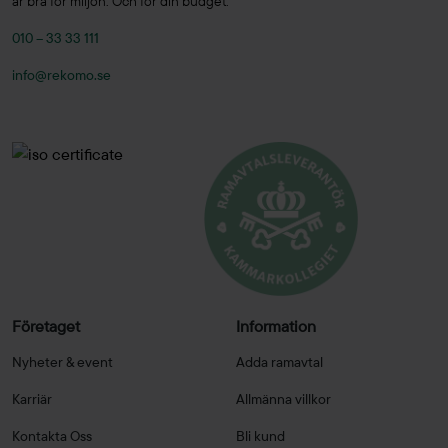
är bra för miljön. Och för din budget.
010 – 33 33 111
info@rekomo.se
Företaget
Information
Nyheter & event
Adda ramavtal
Karriär
Allmänna villkor
Kontakta Oss
Bli kund