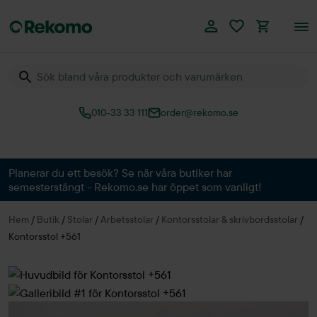
010-33 33 111
order@rekomo.se
Över 60.000 produkter
Planerar du ett besök? Se när våra butiker har
semesterstängt - Rekomo.se har öppet som vanligt!
Hem
/
Butik
/
Stolar
/
Arbetsstolar
/
Kontorsstolar & skrivbordsstolar
/
Kontorsstol +561