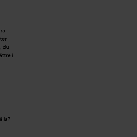
era
ter
, du
ttre i
ålla?