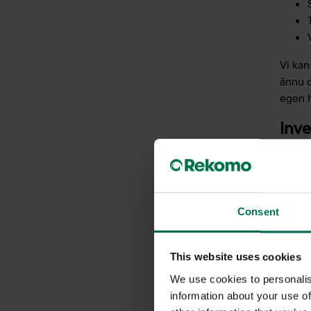
Vi kan
ännu d
egen 
Inve
Innan 
fakti
behöve
Consent
hjälp
repar
start 
This website uses cookies
We use cookies to personalis
information about your use of