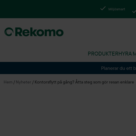
Miljösmart
PRODUKTER
HYRA 
Planerar du ett 
Hem
/
Nyheter
/
Kontorsflytt på gång? Åtta steg som gör resan enklare