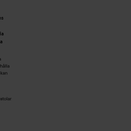
ns
da
pa
a
hålla
 kan