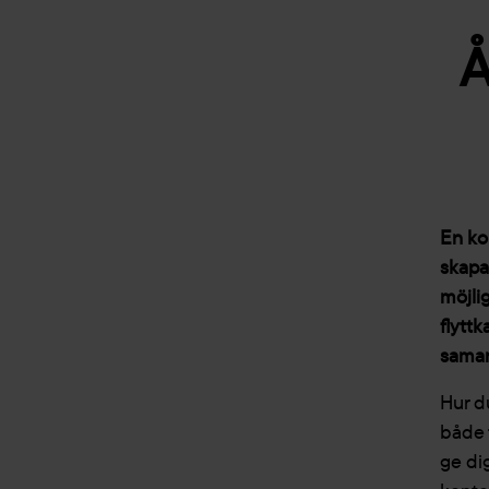
Å
En ko
skapa
möjli
flytt
samar
Hur d
både 
ge di