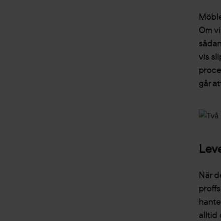
Möble
Om vi
sådant
vis s
proces
går at
Leve
När de
proff
hante
allti