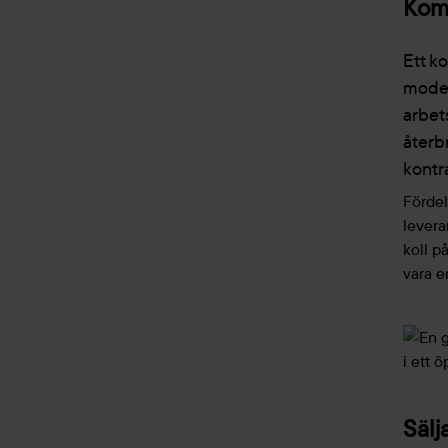
Komp
Ett k
moder
arbet
återbr
kontr
Fördel
levera
koll p
vara e
Sälj