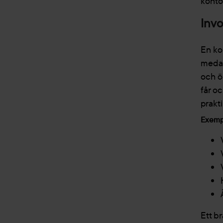
kontor
Invo
En kon
medar
och ö
får oc
prakt
Exempe
Ett b