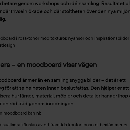
betare genom workshops och idéinsamling. Resultatet bl
r där trivseln ökade och där stoltheten över den nya miljön
ig.
era – en moodboard visar vägen
odboard är mer än en samling snygga bilder – det är ett
g för att se helheten innan beslut fattas. Den hjälper er att
lisera hur färger, material, möbler och detaljer hänger ihop
r en röd tråd genom inredningen.
n moodboard kan ni:
Visualisera känslan av ert framtida kontor innan ni bestämmer er.