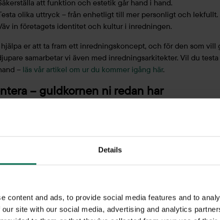
Säkerställa att funktion och estetik går hand i hand.
Testa olika uttryck – från enhetligt till mer personligt och lekfullt.
Väv in företagets identitet och kultur i inredningen.
 hjälpa er att ta fram ett inredningskoncept, och för den som vill 
jupare samarbetar vi även med inredningsarkitekter. Vil du testa
hand –
läs vår artikel om ur du kommer igång här
.
ntera – guldkornen ni redan har
ni rusar iväg och köper nytt är det smart att se över vad ni
skt redan äger. Ofta finns det möbler som fungerar bra men
r lite kärlek för att passa in i de nya lokalerna och stilen. 
Details
a er med inventeringen och identifiera vilka möbler som går
era, klä om eller återanvända – en både ekonomisk och hå
på resan.
e content and ads, to provide social media features and to analy
Få kostnadsfri rådgivning
 our site with our social media, advertising and analytics partn