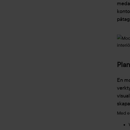
medar
konto
påtagl
Plan
En mo
verkty
visua
skapa
Med e