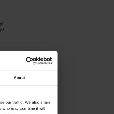
gå
 på
 bara
Vi kan
About
 att
llbar
se our traffic. We also share
ers who may combine it with