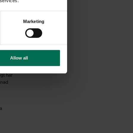
 services.
Marketing
 –
Allow all
ärg
igt har
tnad