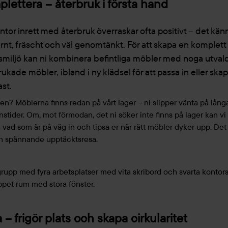
lettera – återbruk i första hand
ontor inrett med återbruk överraskar ofta positivt – det kän
nt, fräscht och väl genomtänkt. För att skapa en komplett
smiljö kan ni kombinera befintliga möbler med noga utval
ukade möbler, ibland i ny klädsel för att passa in eller ska
ast.
en? Möblerna finns redan på vårt lager – ni slipper vänta på lång
nstider. Om, mot förmodan, det ni söker inte finns på lager kan vi 
å vad som är på väg in och tipsa er när rätt möbler dyker upp. Det
n spännande upptäcktsresa.
a – frigör plats och skapa cirkularitet