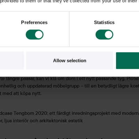
 provided to them or that they’ve collected from your use of their
Preferences
Statistics
vera – ge gamla möbler nytt liv
för att en möbel känns daterad betyder det inte att den är
t. Med tvätt, reparation eller ny klädsel kan den bli som ny
ed mer karaktär och historia.
Allow selection
empel: om ni har 10 stolar ni gillar men som är slitna eller är i en f
te längre passar, kan vi klä om dom i ett nytt passande tyg. Plötsl
enhetlig och uppdaterad möbelgrupp – till en betydligt lägre kos
t med att köpa nytt.