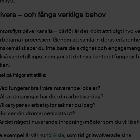
sflytt.
lvera – och fånga verkliga behov
torsflytt påverkar alla – därför är det klokt att tidigt involv
betarna i processen. Genom att samla in deras erfarenhe
nskemål skapar du inte bara delaktighet och engagemang
kså värdefull input som gör att det nya kontoret fungerar bä
iken.
l på frågor att ställa:
Vad fungerar bra i våra nuvarande lokaler?
Vilka utmaningar har du i din arbetsvardag?
Vilka typer av arbetsytor saknar du idag?
Hur ser din drömarbetsplats ut?
Är det något i nuvarande inredning/möbler som du vill beh
ra exempel är vår kund
Aixia
, som tidigt involverade sina