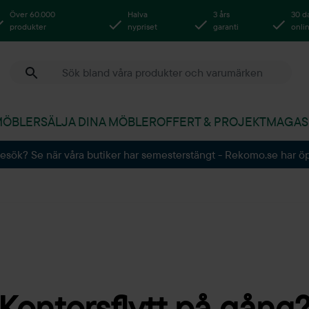
Över 60.000
Halva
3 års
30 d
produkter
nypriset
garanti
onli
MÖBLER
SÄLJA DINA MÖBLER
OFFERT & PROJEKT
MAGAS
besök? Se när våra butiker har semesterstängt - Rekomo.se har ö
Kontorsflytt på gång