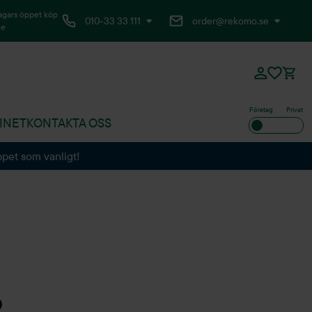
agars öppet köp
010-33 33 111
order@rekomo.se
ne
Företag
Privat
INET
KONTAKTA OSS
ppet som vanligt!
?