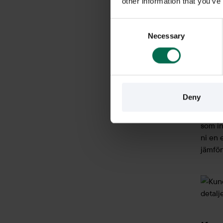
other information that you’ve
Consent
Necessary
Selection
Reno
Bara 
uttjän
men m
Deny
Ett ex
som in
ni en 
jämför