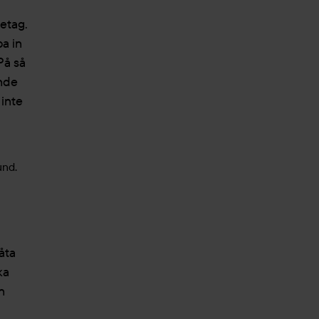
retag.
a in
På så
ande
 inte
låta
ka
n