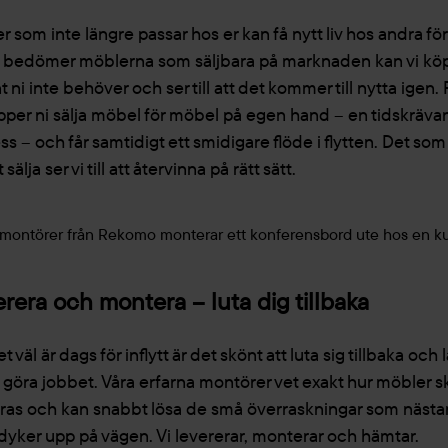
r som inte längre passar hos er kan få nytt liv hos andra fö
 bedömer möblerna som säljbara på marknaden kan vi köp
 ni inte behöver och ser till att det kommer till nytta igen. 
lipper ni sälja möbel för möbel på egen hand – en tidskräv
s – och får samtidigt ett smidigare flöde i flytten. Det som
t sälja ser vi till att återvinna på rätt sätt.
rera och montera – luta dig tillbaka
t väl är dags för inflytt är det skönt att luta sig tillbaka och 
s göra jobbet. Våra erfarna montörer vet exakt hur möbler s
ras och kan snabbt lösa de små överraskningar som nästa
d dyker upp på vägen. Vi levererar, monterar och hämtar.