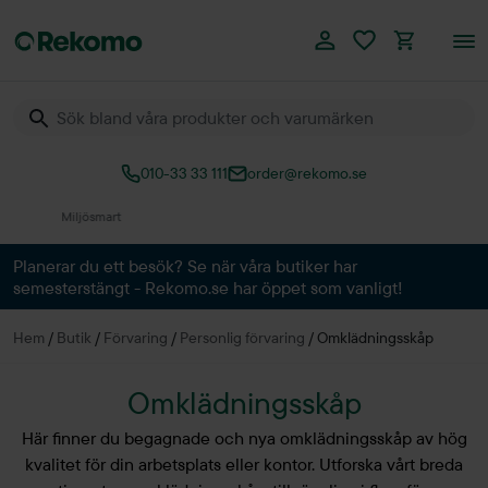
010-33 33 111
order@rekomo.se
Över 60.000 produkter
Planerar du ett besök? Se när våra butiker har
semesterstängt - Rekomo.se har öppet som vanligt!
Hem
/
Butik
/
Förvaring
/
Personlig förvaring
/
Omklädningsskåp
Omklädningsskåp
Här finner du begagnade och nya omklädningsskåp av hög
kvalitet för din arbetsplats eller kontor. Utforska vårt breda