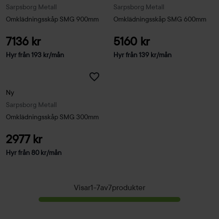
Sarpsborg Metall
Sarpsborg Metall
Omklädningsskåp SMG 900mm
Omklädningsskåp SMG 600mm
7136 kr
5160 kr
Hyr från
193
kr
/mån
Hyr från
139
kr
/mån
Ny
Sarpsborg Metall
Omklädningsskåp SMG 300mm
2977 kr
Hyr från
80
kr
/mån
Visar
1
-
7
av
7
produkter