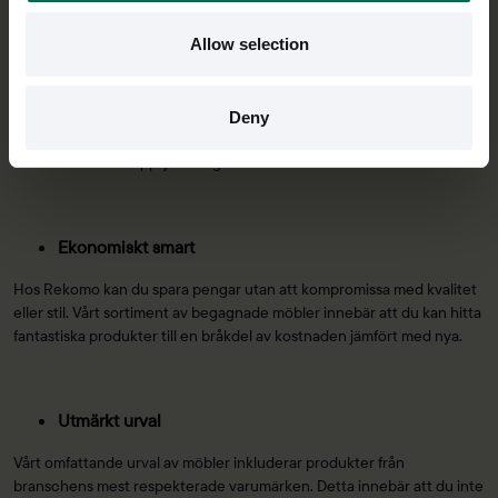
Miljövänligt och hållbart
Allow selection
Att välja begagnade möbler är inte bara ekonomiskt fördelaktigt, det
är också ett miljövänligt val. Genom att ge möbler ett andra liv,
minskar vi avfallet och vår kollektiva miljöpåverkan. Rekomos
Deny
begagnade möbler är noggrant inspekterade och renoverade för att
säkerställa att de uppfyller högsta kvalitet.
Ekonomiskt smart
Hos Rekomo kan du spara pengar utan att kompromissa med kvalitet
eller stil. Vårt sortiment av begagnade möbler innebär att du kan hitta
fantastiska produkter till en bråkdel av kostnaden jämfört med nya.
Utmärkt urval
Vårt omfattande urval av möbler inkluderar produkter från
branschens mest respekterade varumärken. Detta innebär att du inte