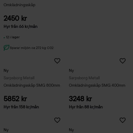
Omklädningsskåp
2450 kr
Hyr från
66
kr
/mån
12 i lager
Sparar miljön ca 272 kg C02
Ny
Ny
Sarpsborg Metall
Sarpsborg Metall
Omklädningsskåp SMG 800mm
Omklädningsskåp SMG 400mm
5852 kr
3248 kr
Hyr från
158
kr
/mån
Hyr från
88
kr
/mån
Ny
Ny