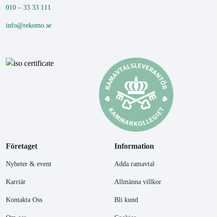
010 – 33 33 111
info@rekomo.se
Företaget
Information
Nyheter & event
Adda ramavtal
Karriär
Allmänna villkor
Kontakta Oss
Bli kund