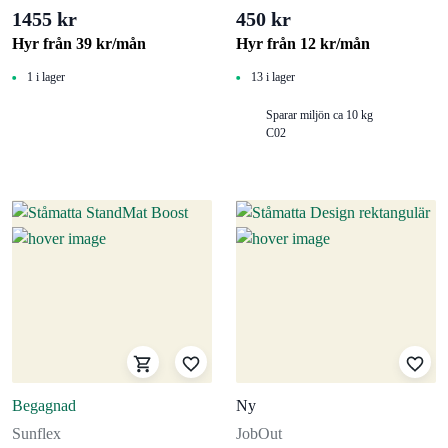
1455 kr
450 kr
Hyr från
39
kr
/mån
Hyr från
12
kr
/mån
1 i lager
13 i lager
Sparar miljön ca 10 kg
C02
Begagnad
Ny
Sunflex
JobOut