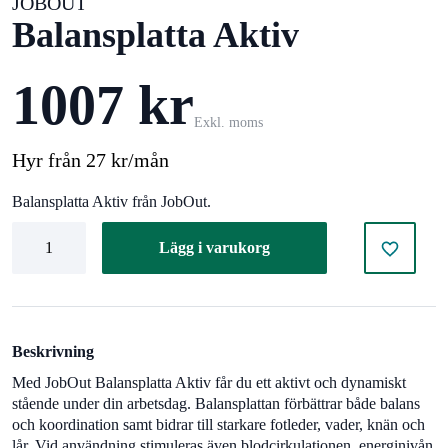
JOBOUT
Balansplatta Aktiv
1007 kr
Exkl. moms
Hyr från 27 kr/mån
Balansplatta Aktiv från JobOut.
Balansplatta
Lägg i varukorg
Aktiv
mängd
Beskrivning
Med JobOut Balansplatta Aktiv får du ett aktivt och dynamiskt
stående under din arbetsdag. Balansplattan förbättrar både balans
och koordination samt bidrar till starkare fotleder, vader, knän och
lår. Vid användning stimuleras även blodcirkulationen, energinivån