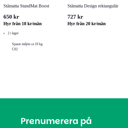
Ståmatta StandMat Boost
Ståmatta Design rektangulär
650 kr
727 kr
Hyr från
18
kr
/mån
Hyr från
20
kr
/mån
2 i lager
Sparar miljön ca 10 kg
C02
Prenumerera på