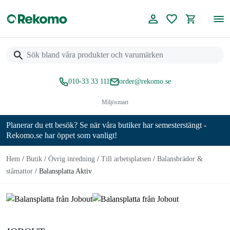
010-33 33 111
order@rekomo.se
Miljösmart
Planerar du ett besök? Se när våra butiker har semesterstängt -
Rekomo.se har öppet som vanligt!
Hem
/
Butik
/
Övrig inredning
/
Till arbetsplatsen
/
Balansbrädor &
ståmattor
/
Balansplatta Aktiv