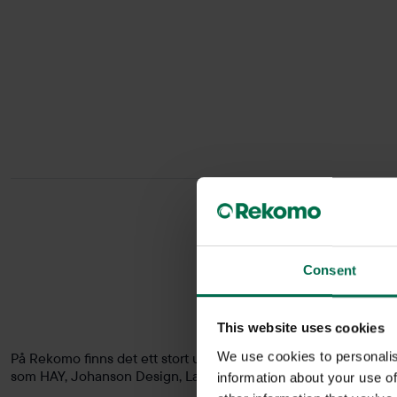
Consent
This website uses cookies
We use cookies to personalis
På Rekomo finns det ett stort utbud av både begagnade och nya ba
som HAY, Johanson Design, Lammhults, Materia med flera. Utfors
information about your use of