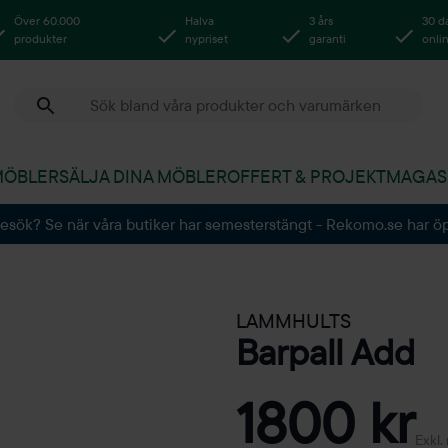
Över 60.000
Halva
3 års
30 d
produkter
nypriset
garanti
onli
MÖBLER
SÄLJA DINA MÖBLER
OFFERT & PROJEKT
MAGAS
besök? Se när våra butiker har semesterstängt - Rekomo.se har ö
LAMMHULTS
Barpall Add
1800 kr
Exkl