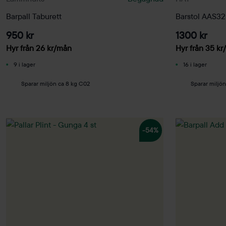
Barpall Taburett
Barstol AAS32
950 kr
1300 kr
Hyr från
26
kr
/mån
Hyr från
35
kr
9 i lager
16 i lager
Sparar miljön ca 8 kg C02
Sparar miljö
-54%