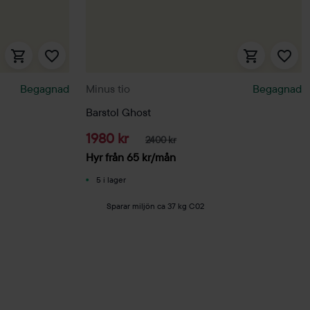
Begagnad
Minus tio
Begagnad
Barstol Ghost
1980 kr
2400 kr
Hyr från
65
kr
/mån
5 i lager
Sparar miljön ca 37 kg C02