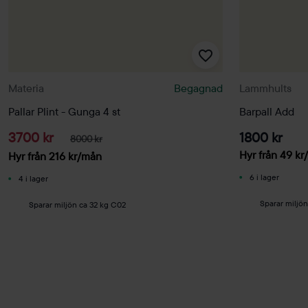
Materia
Begagnad
Lammhults
Pallar Plint - Gunga 4 st
Barpall Add
3700 kr
1800 kr
8000 kr
Hyr från
49
kr
Hyr från
216
kr
/mån
6 i lager
4 i lager
Sparar miljö
Sparar miljön ca 32 kg C02