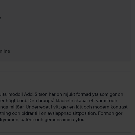
r
nline
ts, modell Add. Sitsen har en mjukt formad yta som ger en
ller högt bord. Den brungrå klädseln skapar ett varmt och
nga miljöer. Underredet i vitt ger en lätt och modern kontrast
tning och bidrar till en avslappnad sittposition. Formen gör
alutrymmen, caféer och gemensamma ytor.