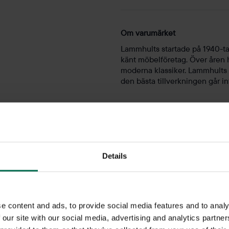
Om varumärket
Lammhults startade på 1940-tal
känt möbelföretag. Över åren
moderna klassiker. Lammhults i
den bästa tillverkningen går i
Barpallar & barstolar
Details
e content and ads, to provide social media features and to analy
rpallar och barstolar till bra priser. Vi har ett stort sortiment i
ka vårt sortiment av barstolar idag!
 our site with our social media, advertising and analytics partn