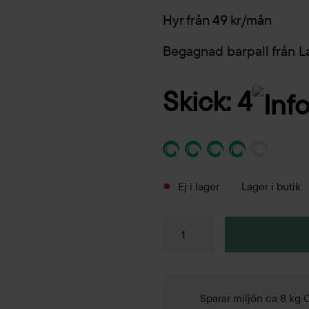
Hyr från 49 kr/mån
Begagnad barpall från 
Skick: 4
Ej i lager
Lager i butik
Barpall
Add
mängd
Sparar miljön ca 8 kg