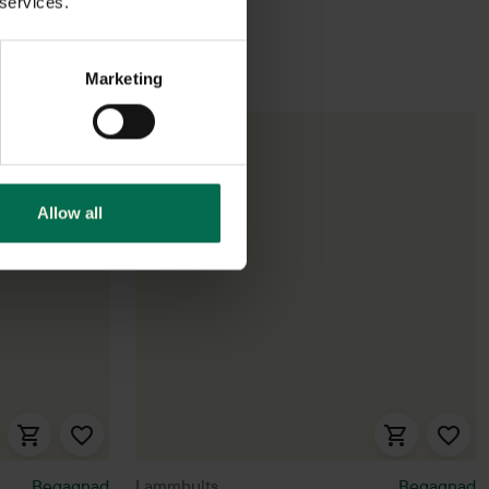
 services.
Marketing
Allow all
Begagnad
Lammhults
Begagnad