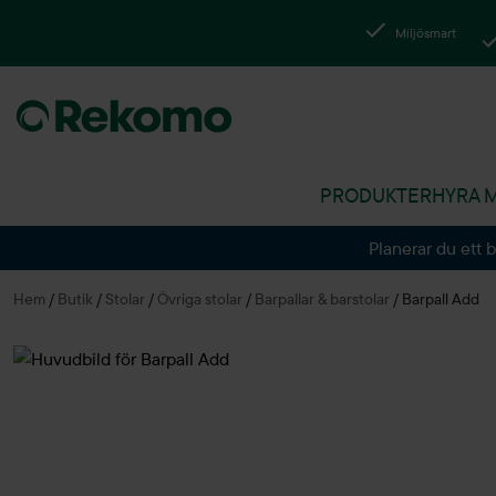
Miljösmart
PRODUKTER
HYRA 
Planerar du ett 
Hem
/
Butik
/
Stolar
/
Övriga stolar
/
Barpallar & barstolar
/
Barpall Add