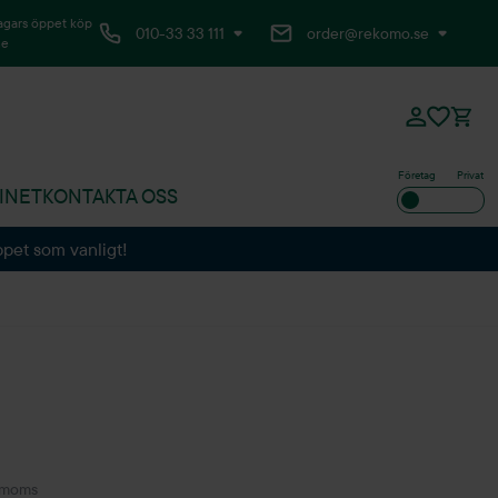
agars öppet köp
010-33 33 111
order@rekomo.se
ne
Företag
Privat
INET
KONTAKTA OSS
ppet som vanligt!
. moms