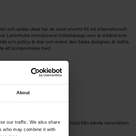
et och sedan dess har de vuxit enormt till ett internationellt
 har Lammhults introducerat möbeldesign som är erkänd som
dé och policy är klar och enkel, den bästa designen är tidlös,
nte att kompromissa med.
About
se our traffic. We also share
 varierad stil, design, material och höjd från kända varumärken
ers who may combine it with