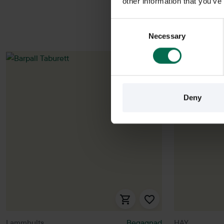
other information that you’ve
Consent
Necessary
Selection
Deny
Lammhults
Begagnad
HAY