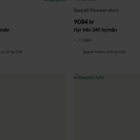
Barpall Pioneer stool
9084 kr
/mån
Hyr från
245
kr
/mån
7 i lager
n ca 37 kg C02
Sparar miljön ca 8 kg C02