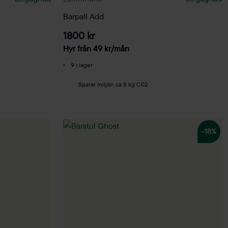
Barpall Add
1800 kr
Hyr från
49
kr
/mån
9 i lager
Sparar miljön ca 8 kg C02
-18%