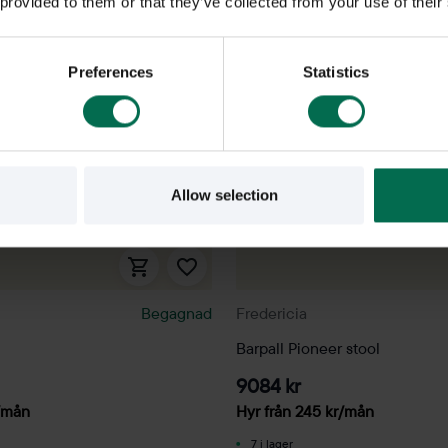
 provided to them or that they’ve collected from your use of their
Preferences
Statistics
Allow selection
Begagnad
Fredericia
Barpall Pioneer stool
9084 kr
/mån
Hyr från
245
kr
/mån
7 i lager