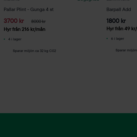
Pallar Plint - Gunga 4 st
Barpall Add
3700 kr
1800 kr
8000 kr
Hyr från
49
kr
Hyr från
216
kr
/mån
6 i lager
4 i lager
Sparar miljö
Sparar miljön ca 32 kg C02