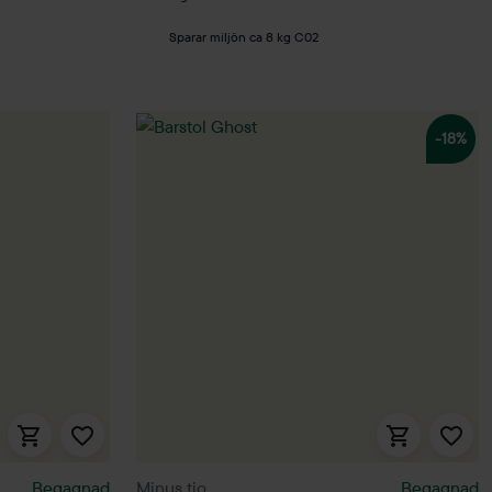
Sparar miljön ca 8 kg C02
-18%
Begagnad
Minus tio
Begagnad