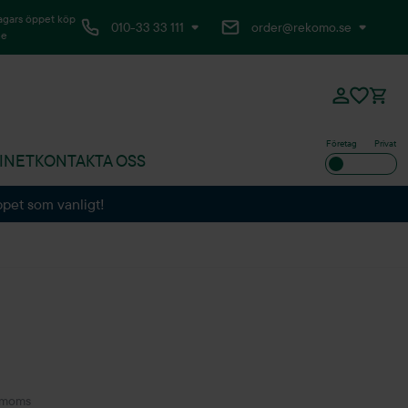
agars öppet köp
010-33 33 111
order@rekomo.se
ne
Företag
Privat
INET
KONTAKTA OSS
ppet som vanligt!
. moms