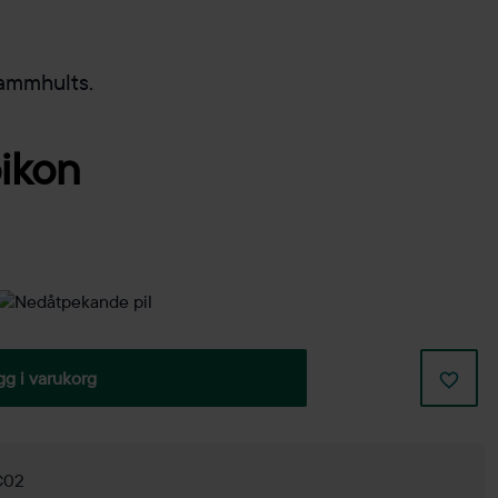
Lammhults.
gg i varukorg
 C02