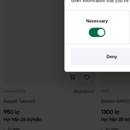
other information that you’ve
Consent
Necessary
Selection
Deny
Lammhults
Begagnad
HAY
Barpall Taburett
Barstol AAS32
950 kr
1300 kr
Hyr från
26
kr
/mån
Hyr från
35
kr
9 i lager
16 i lager