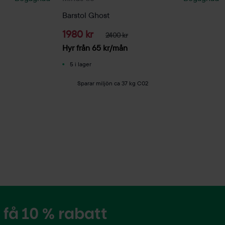
Barstol Ghost
1980 kr
2400 kr
Hyr från
65
kr
/mån
5 i lager
Sparar miljön ca 37 kg C02
få 10 % rabatt