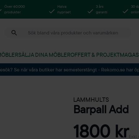
Över 60.000
Halva
3 års
30 d
produkter
nypriset
garanti
onli
MÖBLER
SÄLJA DINA MÖBLER
OFFERT & PROJEKT
MAGAS
besök? Se när våra butiker har semesterstängt - Rekomo.se har ö
LAMMHULTS
Barpall Add
1800 kr
Exkl