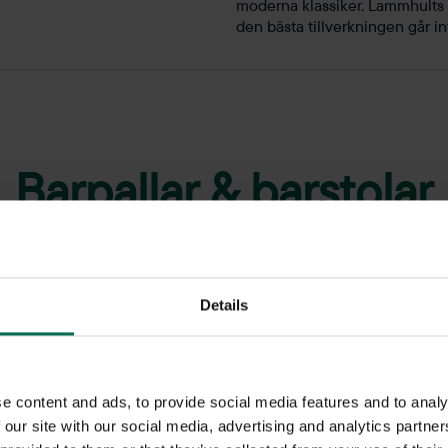
moderna klassiker. Lammhults i
den bästa tillverkningen går i
Barpallar & barstolar
rpallar och barstolar till bra priser. Vi har ett stort sortiment i
ka vårt sortiment av barstolar idag!
Details
e content and ads, to provide social media features and to analy
 our site with our social media, advertising and analytics partn