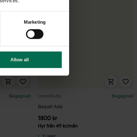
 services.
Marketing
Allow all
Begagnad
Lammhults
Begagnad
Barpall Add
1800 kr
Hyr från
49
kr
/mån
9 i lager