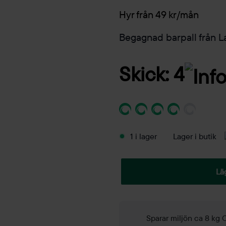
Hyr från 49 kr/mån
Begagnad barpall från 
Skick: 4
1 i lager
Lager i butik
Lä
Sparar miljön ca 8 kg