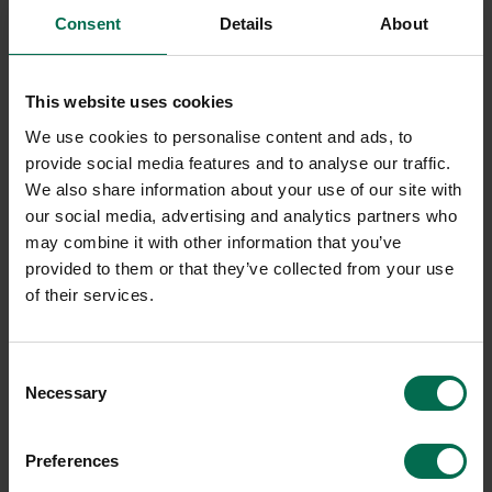
Begagnad
Begagnad
Consent
Details
About
Lammhults
HAY
Barpall Taburett
Barstol AAS32
This website uses cookies
950 kr
1300 kr
We use cookies to personalise content and ads, to
Hyr från
26
kr
/mån
Hyr från
35
kr
/mån
provide social media features and to analyse our traffic.
7 i lager
16 i lager
We also share information about your use of our site with
our social media, advertising and analytics partners who
Sparar miljön ca 8 kg
Sparar miljön ca 37 kg
may combine it with other information that you’ve
C02
C02
provided to them or that they’ve collected from your use
of their services.
Consent
Necessary
Selection
Preferences