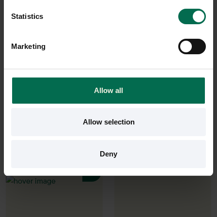
Statistics
Begagnad
Begagnad
Fredericia
Lammhults
Marketing
Barpall Pioneer stool
Barpall Add
9084 kr
1800 kr
Hyr från
245
kr
/mån
Hyr från
49
kr
/mån
Allow all
7 i lager
9 i lager
Sparar miljön ca 8 kg
Sparar miljön ca 8 kg
Allow selection
C02
C02
Deny
-54%