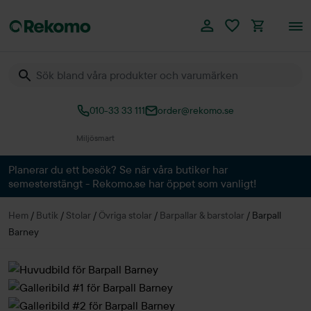
010-33 33 111
order@rekomo.se
Över 60.000 produkter
Planerar du ett besök? Se när våra butiker har
semesterstängt - Rekomo.se har öppet som vanligt!
Hem
/
Butik
/
Stolar
/
Övriga stolar
/
Barpallar & barstolar
/
Barpall
Barney