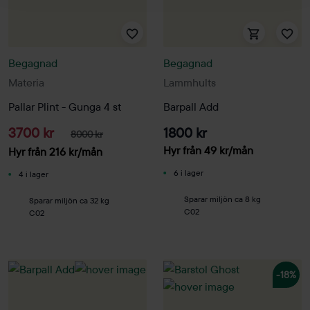
Begagnad
Begagnad
Materia
Lammhults
Pallar Plint - Gunga 4 st
Barpall Add
3700 kr
1800 kr
8000 kr
Hyr från
49
kr
/mån
Hyr från
216
kr
/mån
6 i lager
4 i lager
Sparar miljön ca 8 kg
Sparar miljön ca 32 kg
C02
C02
-18%