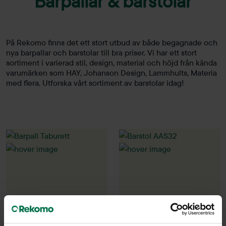
Barpallar & barstolar
På Rekomo finns det ett stort utbud av både begagnade och
nya barpallar och barstolar till bra priser. Vi har ett stort
sortiment i varierad stil, design, material och höjd från kända
varumärken som HAY, Johanson Design, Lammhults, Materia
med flera. Utforska vårt sortiment av barstolar idag!