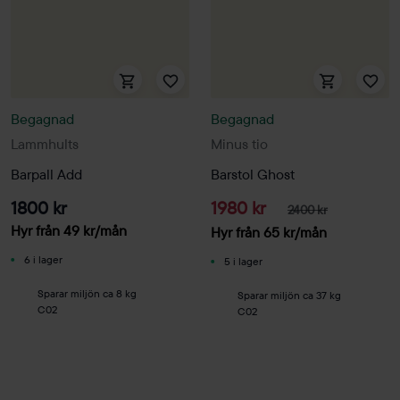
Begagnad
Begagnad
Lammhults
Minus tio
Barpall Add
Barstol Ghost
1800 kr
1980 kr
2400 kr
Hyr från
49
kr
/mån
Hyr från
65
kr
/mån
6 i lager
5 i lager
Sparar miljön ca 8 kg
Sparar miljön ca 37 kg
C02
C02