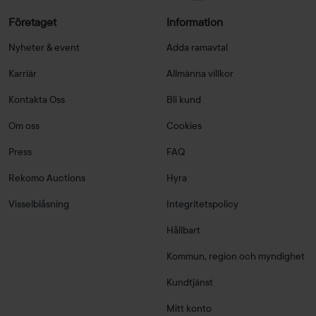
Företaget
Information
Nyheter & event
Adda ramavtal
Karriär
Allmänna villkor
Kontakta Oss
Bli kund
Om oss
Cookies
Press
FAQ
Rekomo Auctions
Hyra
Visselblåsning
Integritetspolicy
Hållbart
Kommun, region och myndighet
Kundtjänst
Mitt konto