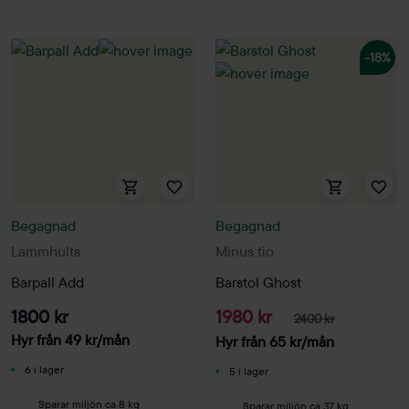
-18%
Begagnad
Begagnad
Lammhults
Minus tio
Barpall Add
Barstol Ghost
1800 kr
1980 kr
2400 kr
Hyr från
49
kr
/mån
Hyr från
65
kr
/mån
6 i lager
5 i lager
Sparar miljön ca 8 kg
Sparar miljön ca 37 kg