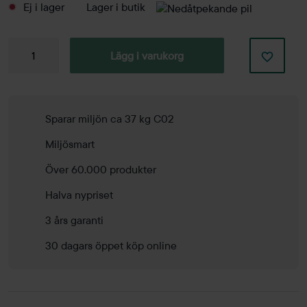
Ej i lager
Lager i butik
Barpall
Lägg i varukorg
Plektrum
mängd
Sparar miljön ca 37 kg C02
Miljösmart
Över 60.000 produkter
Halva nypriset
3 års garanti
30 dagars öppet köp online