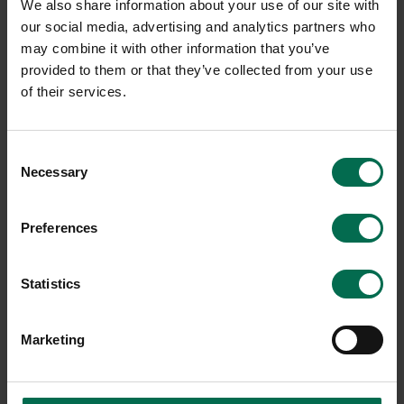
We also share information about your use of our site with
our social media, advertising and analytics partners who
may combine it with other information that you’ve
provided to them or that they’ve collected from your use
of their services.
Begagnad
Begagnad
Consent
Necessary
Fredericia
Lammhults
Selection
Barpall Pioneer stool
Barpall Add
Preferences
9084 kr
1800 kr
Hyr från
245
kr
/mån
Hyr från
49
kr
/mån
Statistics
7 i lager
9 i lager
Sparar miljön ca 8 kg
Sparar miljön ca 8 kg
Marketing
C02
C02