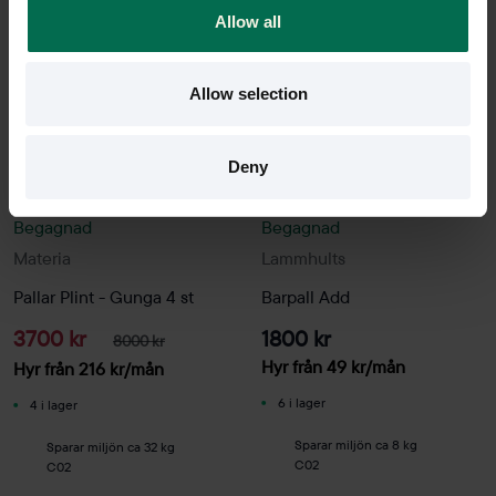
Allow all
-54%
Allow selection
Deny
Begagnad
Begagnad
Materia
Lammhults
Pallar Plint - Gunga 4 st
Barpall Add
3700 kr
1800 kr
8000 kr
Hyr från
49
kr
/mån
Hyr från
216
kr
/mån
6 i lager
4 i lager
Sparar miljön ca 8 kg
Sparar miljön ca 32 kg
C02
C02