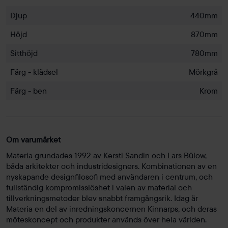
Djup
440mm
Höjd
870mm
Sitthöjd
780mm
Färg - klädsel
Mörkgrå
Färg - ben
Krom
Om varumärket
Materia grundades 1992 av Kersti Sandin och Lars Bülow,
båda arkitekter och industridesigners. Kombinationen av en
nyskapande designfilosofi med användaren i centrum, och
fullständig kompromisslöshet i valen av material och
tillverkningsmetoder blev snabbt framgångsrik. Idag är
Materia en del av inredningskoncernen Kinnarps, och deras
möteskoncept och produkter används över hela världen.