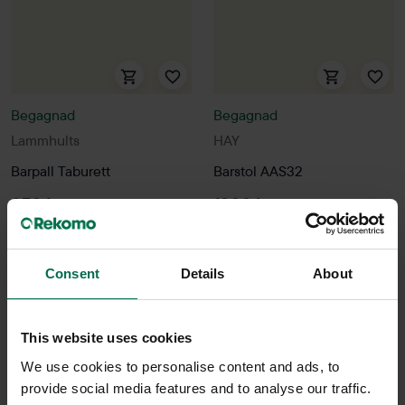
Begagnad
Begagnad
Lammhults
HAY
Barpall Taburett
Barstol AAS32
950 kr
1300 kr
Hyr från
26
kr
/mån
Hyr från
35
kr
/mån
9 i lager
16 i lager
Consent
Details
About
Sparar miljön ca 8 kg
Sparar miljön ca 37 kg
C02
C02
This website uses cookies
We use cookies to personalise content and ads, to
provide social media features and to analyse our traffic.