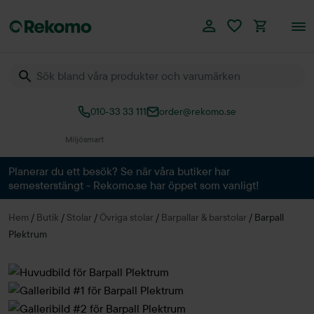
010-33 33 111
order@rekomo.se
Över 60.000 produkter
Planerar du ett besök? Se när våra butiker har
semesterstängt - Rekomo.se har öppet som vanligt!
Hem
/
Butik
/
Stolar
/
Övriga stolar
/
Barpallar & barstolar
/
Barpall
Plektrum