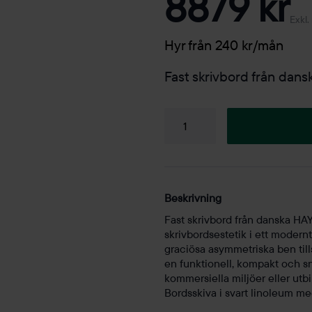
8879 kr
Exkl
Hyr från 240 kr/mån
Fast skrivbord från da
Bord
Copenhauge
CPH90
Desk
svart
Beskrivning
1300mm
Fast skrivbord från danska H
mängd
skrivbordsestetik i ett moder
graciösa asymmetriska ben til
en funktionell, kompakt och sn
kommersiella miljöer eller utbi
Bordsskiva i svart linoleum me