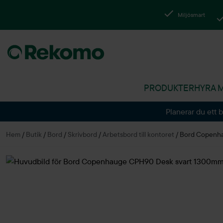
Miljösmart
PRODUKTER
HYRA 
Planerar du ett 
Hem
/
Butik
/
Bord
/
Skrivbord
/
Arbetsbord till kontoret
/
Bord Copenha