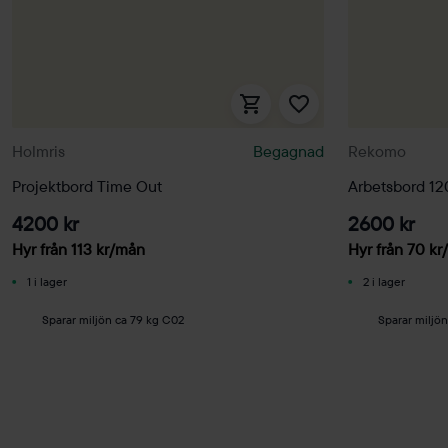
Holmris
Begagnad
Rekomo
Projektbord Time Out
Arbetsbord 
4200 kr
2600 kr
Hyr från
113
kr
/mån
Hyr från
70
kr
1 i lager
2 i lager
Sparar miljön ca 79 kg C02
Sparar miljö