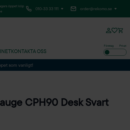
agars öppet köp
010-33 33 111
order@rekomo.se
ne
Företag
Privat
INET
KONTAKTA OSS
ppet som vanligt!
auge CPH90 Desk Svart