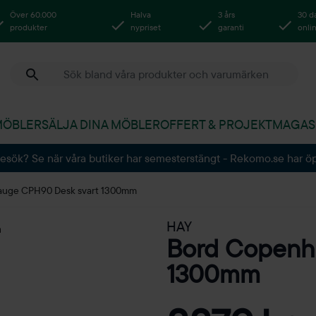
Över 60.000
Halva
3 års
30 d
produkter
nypriset
garanti
onli
MÖBLER
SÄLJA DINA MÖBLER
OFFERT & PROJEKT
MAGAS
besök? Se när våra butiker har semesterstängt - Rekomo.se har ö
uge CPH90 Desk svart 1300mm
HAY
Bord Copenh
1300mm