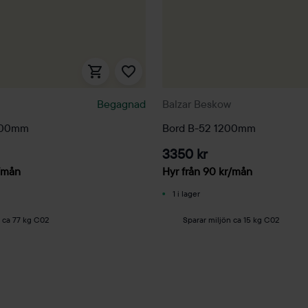
Begagnad
Balzar Beskow
1200mm
Bord B-52 1200mm
3350 kr
/mån
Hyr från
90
kr
/mån
1 i lager
n ca 77 kg C02
Sparar miljön ca 15 kg C02