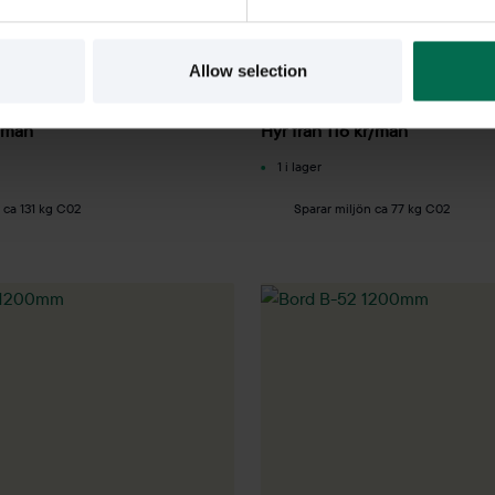
Begagnad
Swedese
bart bord Ceasar 900mm
Konferensbord 1600mm
Allow selection
4300 kr
/mån
Hyr från
116
kr
/mån
1 i lager
 ca 131 kg C02
Sparar miljön ca 77 kg C02