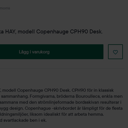
. moms
nska HAY, modell Copenhauge CPH90 Desk.
Lägg i varukorg
AY, modell Copenhauge CPH90 Desk. CPH90 för in klassisk
nt sammanhang. Formgivarna, bröderna Bouroullecs, enkla men
lsammans med den strömlinjeformade bordsskivan resulterar i
ygg design. Copenhague -skrivbordet är lämpligt för de flesta
ldningsmiljöer, liksom idealiskt för att arbeta hemma.
d svartlackade ben i ek.