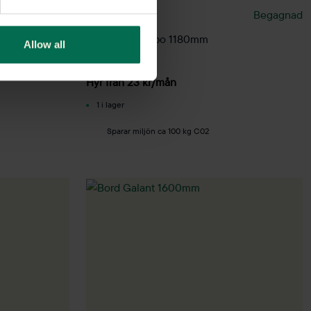
Begagnad
IKEA
Begagnad
Skrivbord Lisabo 1180mm
Allow all
850 kr
Hyr från
23
kr
/mån
1 i lager
Sparar miljön ca 100 kg C02