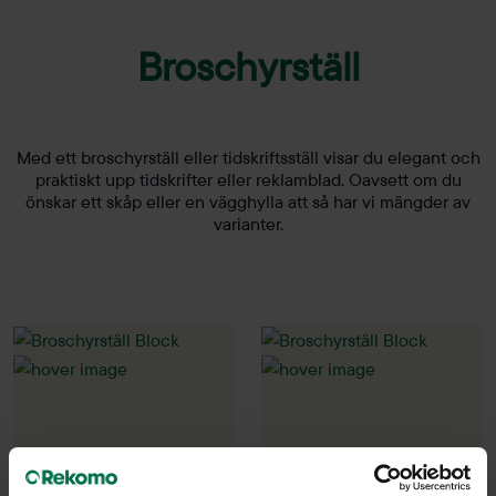
Broschyrställ
Med ett broschyrställ eller tidskriftsställ visar du elegant och
praktiskt upp tidskrifter eller reklamblad. Oavsett om du
önskar ett skåp eller en vägghylla att så har vi mängder av
varianter.