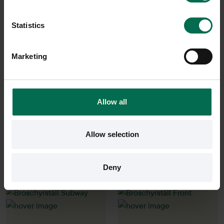
Statistics
Begagnad
Begagnad
Marketing
Mitab
Karl Andersson & Söner
Borschyrställ Xhibit
Broschyrställ Ridå
1100 kr
6350 kr
Allow all
Hyr från
30
kr
/mån
Hyr från
171
kr
/mån
1 i lager
1 i lager
Allow selection
Sparar miljön ca 10 kg
Sparar miljön ca 10 kg
C02
C02
Deny