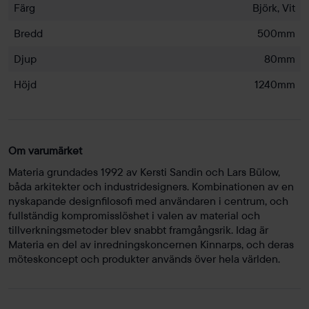
Färg
Björk, Vit
Bredd
500mm
Djup
80mm
Höjd
1240mm
Om varumärket
Materia grundades 1992 av Kersti Sandin och Lars Bülow,
båda arkitekter och industridesigners. Kombinationen av en
nyskapande designfilosofi med användaren i centrum, och
fullständig kompromisslöshet i valen av material och
tillverkningsmetoder blev snabbt framgångsrik. Idag är
Materia en del av inredningskoncernen Kinnarps, och deras
möteskoncept och produkter används över hela världen.