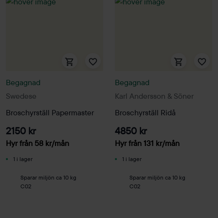
Begagnad
Begagnad
Swedese
Karl Andersson & Söner
Broschyrställ Papermaster
Broschyrställ Ridå
2150 kr
4850 kr
Hyr från
58
kr
/mån
Hyr från
131
kr
/mån
1 i lager
1 i lager
Sparar miljön ca 10 kg
Sparar miljön ca 10 kg
C02
C02