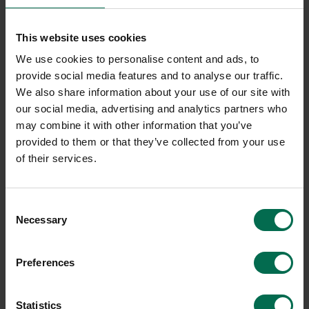
och fikarum tenderar att se likadana ut, nästan överallt.
Skapa er egen stil med precis den stämningen ni vill ha
istället! Här finns massor av former, färger och material för att
This website uses cookies
kunna skapa sin egen känsla.
We use cookies to personalise content and ads, to
provide social media features and to analyse our traffic.
We also share information about your use of our site with
our social media, advertising and analytics partners who
may combine it with other information that you’ve
provided to them or that they’ve collected from your use
of their services.
Consent
Necessary
Selection
Begagnad
Begagnad
Preferences
Edsbyn
Rekomo
Cafébod Feather Table
Cafébord Ø1070mm
Statistics