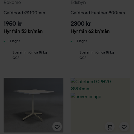
Rekomo
Edsbyn
Cafébord Ø1100mm
Cafébord Feather 800mm
1950 kr
2300 kr
Hyr från
53
kr
/mån
Hyr från
62
kr
/mån
1 i lager
1 i lager
Sparar miljön ca 15 kg
Sparar miljön ca 15 kg
C02
C02