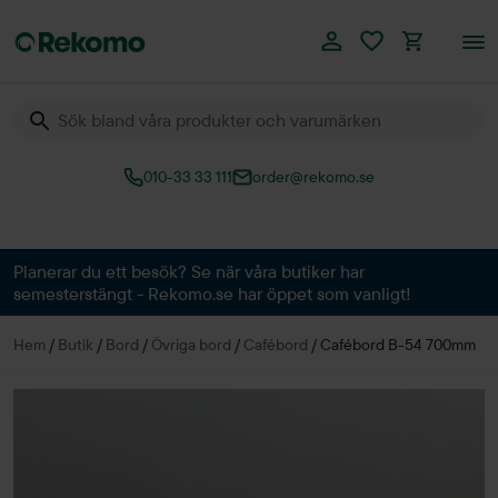
010-33 33 111
order@rekomo.se
Över 60.000 produkter
Planerar du ett besök? Se när våra butiker har
semesterstängt - Rekomo.se har öppet som vanligt!
Hem
/
Butik
/
Bord
/
Övriga bord
/
Cafébord
/
Cafébord B-54 700mm