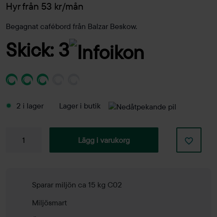
Hyr från 53 kr/mån
Begagnat cafébord från Balzar Beskow.
Skick: 3
2 i lager
Lager i butik
Cafébord
Lägg i varukorg
B-
54
700mm
mängd
Sparar miljön ca 15 kg C02
Miljösmart