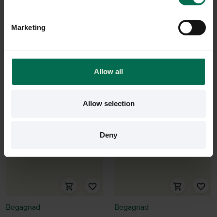
600x600mm
1200 kr
2200 kr
Hyr från
32
kr
/mån
Marketing
Hyr från
59
kr
/mån
1 i lager
1 i lager
Sparar miljön ca 15 kg
C02
Sparar miljön ca 14 kg
Allow all
C02
Allow selection
Deny
Begagnad
Begagnad