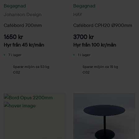
Begagnad
Begagnad
Johanson Design
HAY
Cafébord 700mm
Cafébord CPH20 Ø900mm
1650 kr
3700 kr
Hyr från
45
kr
/mån
Hyr från
100
kr
/mån
7 i lager
1 i lager
Sparar miljön ca 53 kg
Sparar miljön ca 15 kg
C02
C02