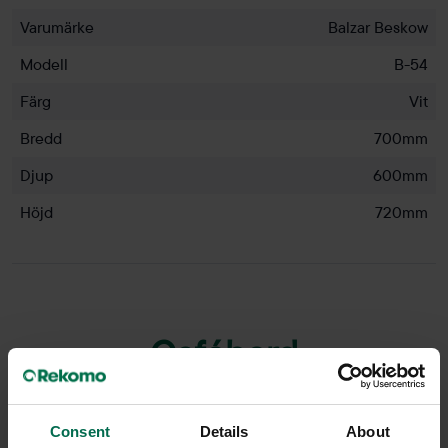
Varumärke
Balzar Beskow
Modell
B-54
Färg
Vit
Bredd
700mm
Djup
600mm
Höjd
720mm
Cafébord
Consent
Details
About
Här hittar du ett stort utbud av begagnade cafébord. Kafé-