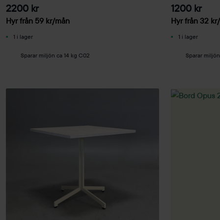
2200 kr
1200 kr
Hyr från
59
kr
/mån
Hyr från
32
kr
1 i lager
1 i lager
Sparar miljön ca 14 kg C02
Sparar miljön