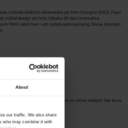
ras möbelkollektion lanserades på Imm Cologne 2003. Hays
 möbeldesign att hitta tillbaka till den innovativa
 och 1960-talet men i ett nutida sammanhang. Deras koncept
r.
About
n stil med precis den stämningen ni vill ha istället! Här finns
nsla.
se our traffic. We also share
ers who may combine it with