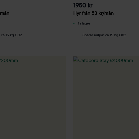
1950 kr
/mån
Hyr från
53
kr
/mån
1 i lager
 ca 15 kg C02
Sparar miljön ca 15 kg C02