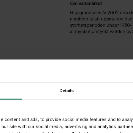
Om varumärket
Hay grundades år 2002 och de
ambition är att uppmuntra dansk
storhetsperioden under 1950-
är mycket omtyckt världen öve
Cafébord
Details
 fikarum tenderar att se likadana ut, nästan överallt. Skapa er ege
or av former, färger och material för att kunna skapa sin egen kä
e content and ads, to provide social media features and to analy
 our site with our social media, advertising and analytics partn