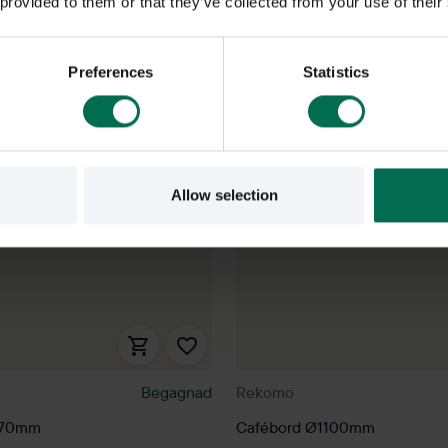
 provided to them or that they’ve collected from your use of their
Preferences
Statistics
Allow selection
Begagnad
Rekomo
070mm
Cafébord Ø1100mm