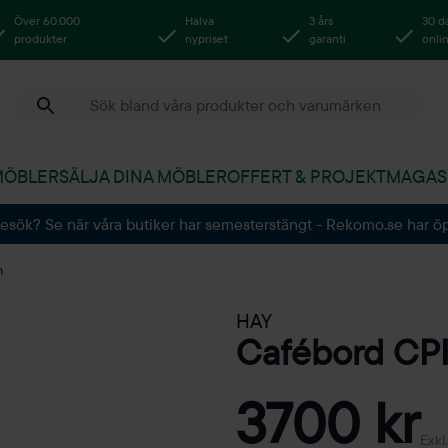
Över 60.000
Halva
3 års
30 d
produkter
nypriset
garanti
onli
MÖBLER
SÄLJA DINA MÖBLER
OFFERT & PROJEKT
MAGAS
besök? Se när våra butiker har semesterstängt - Rekomo.se har ö
m
HAY
Cafébord C
3700 kr
Exkl