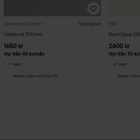
Johanson Design
Begagnad
EKV
Cafébord 700mm
Bord Opus 2
1650 kr
2600 kr
Hyr från
45
kr
/mån
Hyr från
70
kr
7 i lager
2 i lager
Sparar miljön ca 53 kg C02
Sparar miljön