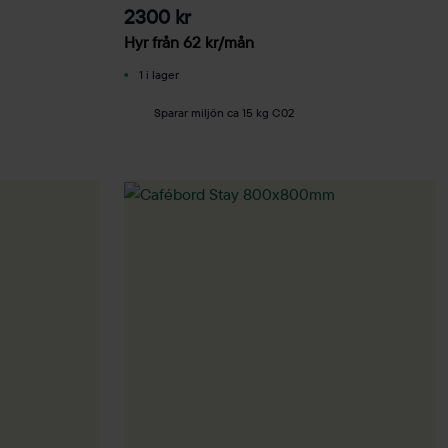
2300 kr
Hyr från
62
kr
/mån
1 i lager
Sparar miljön ca 15 kg C02