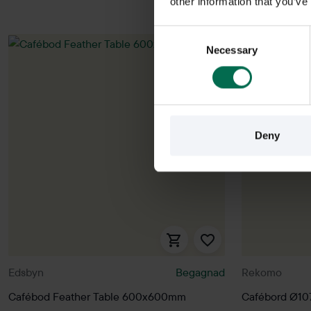
other information that you’ve
Consent
Necessary
Selection
Deny
Edsbyn
Begagnad
Rekomo
Cafébod Feather Table 600x600mm
Cafébord Ø1