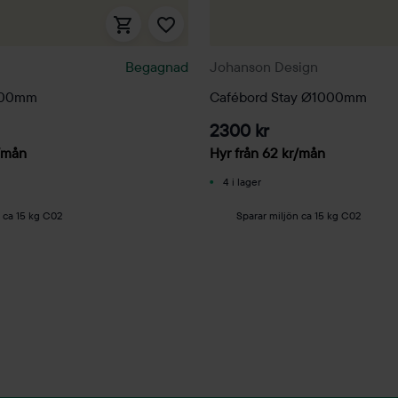
Begagnad
Johanson Design
200mm
Cafébord Stay Ø1000mm
2300 kr
/mån
Hyr från
62
kr
/mån
4 i lager
 ca 15 kg C02
Sparar miljön ca 15 kg C02