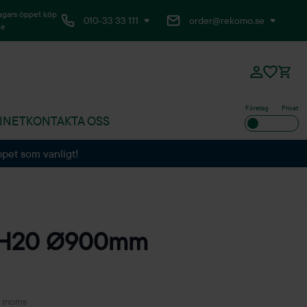
agars öppet köp
010-33 33 111
order@rekomo.se
ne
Företag
Privat
INET
KONTAKTA OSS
ppet som vanligt!
PH20 Ø900mm
. moms