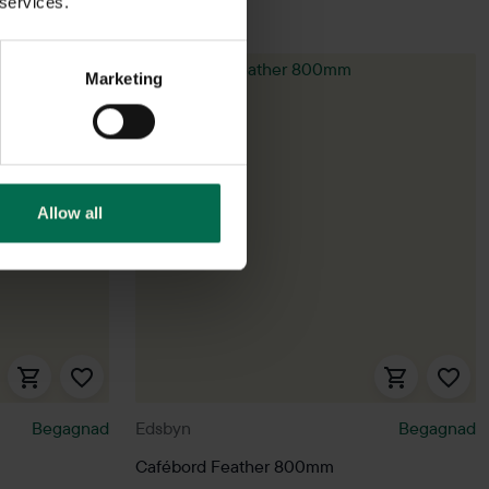
 services.
Marketing
Allow all
Begagnad
Edsbyn
Begagnad
Cafébord Feather 800mm