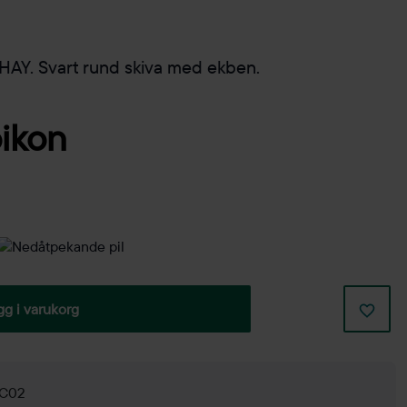
HAY. Svart rund skiva med ekben.
gg i varukorg
 C02