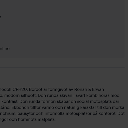
r
nline
modell CPH20. Bordet är formgivet av Ronan & Erwan
d, modern silhuett. Den runda skivan i svart kombineras med
m kontrast. Den runda formen skapar en social mötesplats där
tånd. Ekbenen tillför värme och naturlig karaktär till den mörka
lunchrum, pausytor och informella mötesplatser på kontoret. Det
ranger och hemmets matplats.