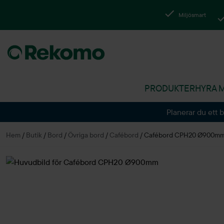
Miljösmart
PRODUKTER
HYRA 
Planerar du ett 
Hem
/
Butik
/
Bord
/
Övriga bord
/
Cafébord
/
Cafébord CPH20 Ø900m