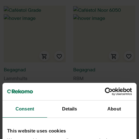
Begagnad
Begagnad
Lammhults
RBM
Caféstol Grade
Caféstol Noor 6050
1300 kr
850 kr
Hyr från
35
kr
/mån
Hyr från
23
kr
/mån
Consent
Details
About
30 i lager
8 i lager
Sparar miljön ca 29 kg
Sparar miljön ca 29 kg
This website uses cookies
C02
C02