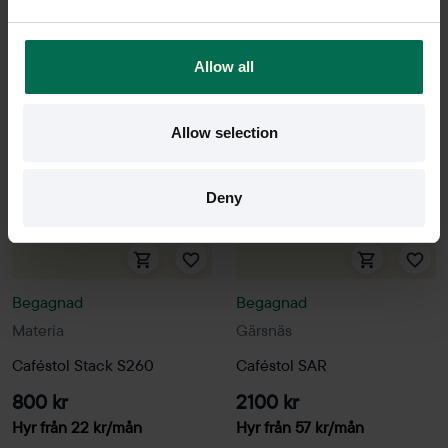
Sparar miljön ca 29 kg
Sparar miljön ca 29 kg
C02
C02
Allow all
Allow selection
Deny
Begagnad
Begagnad
Materia
Gärsnäs
Caféstol Stack S260
Caféstol SAR
800 kr
2100 kr
Hyr från
22
kr
/mån
Hyr från
57
kr
/mån