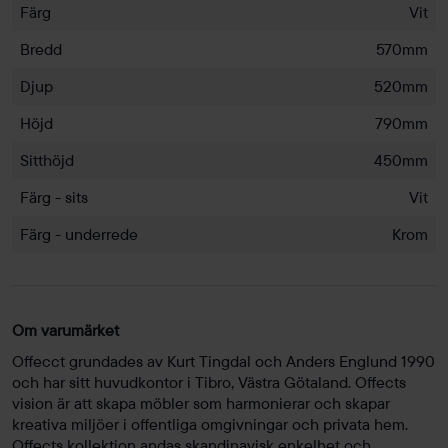
Färg
Vit
Bredd
570mm
Djup
520mm
Höjd
790mm
Sitthöjd
450mm
Färg - sits
Vit
Färg - underrede
Krom
Om varumärket
Offecct grundades av Kurt Tingdal och Anders Englund 1990
och har sitt huvudkontor i Tibro, Västra Götaland. Offects
vision är att skapa möbler som harmonierar och skapar
kreativa miljöer i offentliga omgivningar och privata hem.
Offects kollektion andas skandinavisk enkelhet och