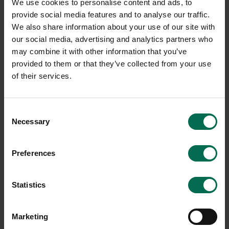
We use cookies to personalise content and ads, to
provide social media features and to analyse our traffic.
We also share information about your use of our site with
our social media, advertising and analytics partners who
may combine it with other information that you’ve
provided to them or that they’ve collected from your use
of their services.
Consent
Necessary
Selection
Begagnad
Begagnad
Johanson Design
Mio
Preferences
Caféstol Pelican
Matstol Einar
950 kr
600 kr
Statistics
Hyr från
26
kr
/mån
Hyr från
16
kr
/mån
37 i lager
4 i lager
Marketing