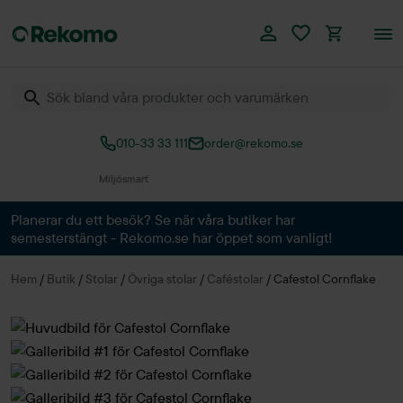
010-33 33 111
order@rekomo.se
Över 60.000 produkter
Planerar du ett besök? Se när våra butiker har
semesterstängt - Rekomo.se har öppet som vanligt!
Hem
/
Butik
/
Stolar
/
Övriga stolar
/
Caféstolar
/
Cafestol Cornflake