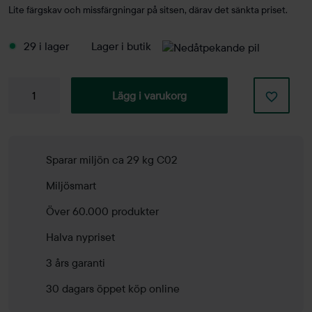
Lite färgskav och missfärgningar på sitsen, därav det sänkta priset.
29 i lager
Lager i butik
Cafestol
Lägg i varukorg
Cornflake
mängd
Sparar miljön ca 29 kg C02
Miljösmart
Över 60.000 produkter
Halva nypriset
3 års garanti
30 dagars öppet köp online