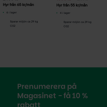
Hyr från
65
kr
/mån
Hyr från
55
kr
/mån
6 i lager
4 i lager
Sparar miljön ca 29 kg
Sparar miljön ca 29 kg
C02
C02
Prenumerera på
Magasinet - få 10 %
rabatt