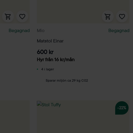
Begagnad
Mio
Begagnad
Matstol Einar
600 kr
Hyr från
16
kr
/mån
4 i lager
Sparar miljön ca 29 kg C02
-22%