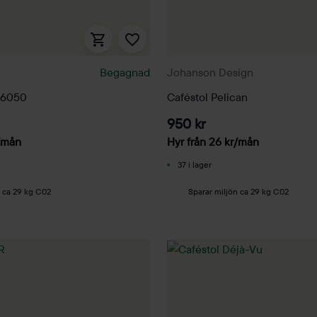
Begagnad
Johanson Design
 6050
Caféstol Pelican
950 kr
/mån
Hyr från
26
kr
/mån
37 i lager
n ca 29 kg C02
Sparar miljön ca 29 kg C02