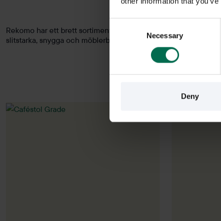
other information that you’ve
Consent
Rekomo har ett brett sortiment av begagnade och nya caféstolar,
Necessary
Selection
slitstarka, snygga och möblerbara stolar? Vi har alla möjliga type
Deny