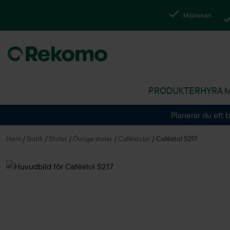
Miljösmart
PRODUKTER
HYRA 
Planerar du ett 
Hem
/
Butik
/
Stolar
/
Övriga stolar
/
Caféstolar
/
Caféstol S217