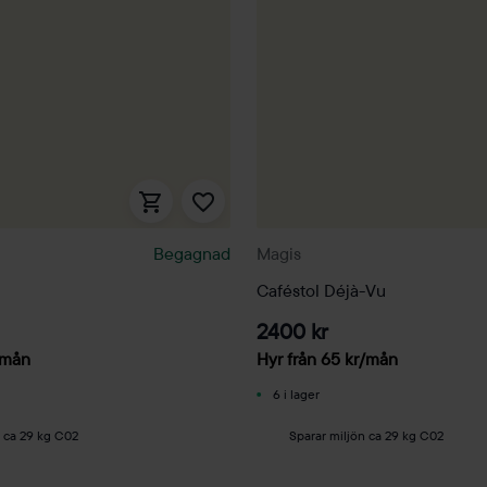
Begagnad
Magis
Caféstol Déjà-Vu
2400 kr
/mån
Hyr från
65
kr
/mån
6 i lager
n ca 29 kg C02
Sparar miljön ca 29 kg C02