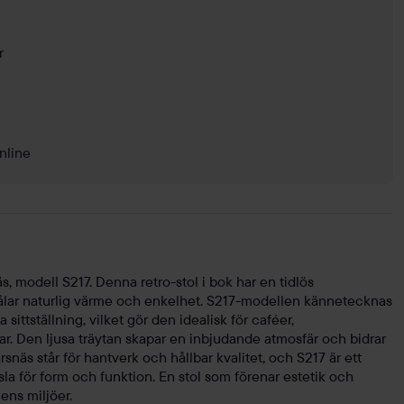
r
nline
, modell S217. Denna retro-stol i bok har en tidlös
ålar naturlig värme och enkelhet. S217-modellen kännetecknas
sittställning, vilket gör den idealisk för caféer,
. Den ljusa träytan skapar en inbjudande atmosfär och bidrar
rsnäs står för hantverk och hållbar kvalitet, och S217 är ett
a för form och funktion. En stol som förenar estetik och
ens miljöer.