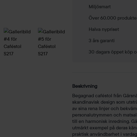
Miljösmart
Över 60.000 produkte
Halva nypriset
3 års garanti
30 dagars öppet köp o
Beskrivning
Begagnad caféstol från Gärsnäs
skandinavisk design som utstr
av sina rena linjer och bekväma 
personalutrymmen och matsalar
till en harmonisk inredning. Gä
utmärkt exempel på deras känsl
praktisk användbarhet i vardag