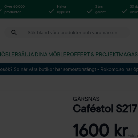
Över 60.000
Halva
3 års
30 d
produkter
nypriset
garanti
onli
MÖBLER
SÄLJA DINA MÖBLER
OFFERT & PROJEKT
MAGAS
besök? Se när våra butiker har semesterstängt - Rekomo.se har ö
GÄRSNÄS
Caféstol S217
1600 kr
Exkl.