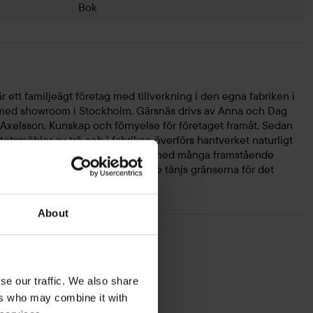
Bok
 ett familjeägt företag med tillverkning i den egna fabriken i
med showroom i Stockholm. Gärsnäs drivs av Anna och Dag
xelsson. Kunskap och förnyelse för företaget framåt. Sedan
itetsmöbler av trä och i fabriken överförs hantverket naturligt
ärsnäs har ett löpande samarbete med många framstående
hantverk, industri och formgivare tänjs gränserna för det
About
se our traffic. We also share
ers who may combine it with