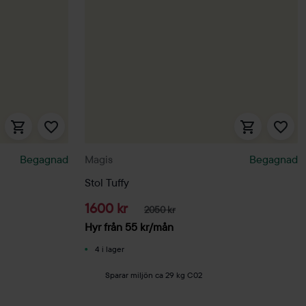
Begagnad
Magis
Begagnad
Stol Tuffy
1600 kr
2050 kr
Hyr från
55
kr
/mån
4 i lager
Sparar miljön ca 29 kg C02