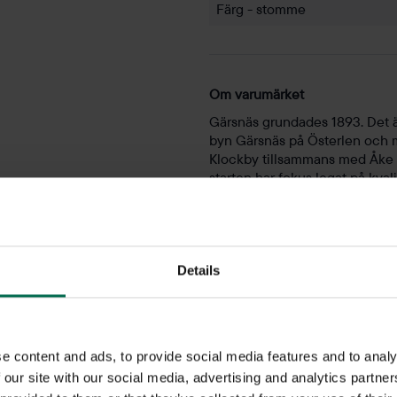
Färg - stomme
Om varumärket
Gärsnäs grundades 1893. Det är
byn Gärsnäs på Österlen och 
Klockby tillsammans med Åke A
starten har fokus legat på kval
mellan olika generationer. G
formgivare och i mötet mellan 
möjliga.
Details
e content and ads, to provide social media features and to analy
Caféstolar
 our site with our social media, advertising and analytics partn