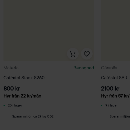
Materia
Begagnad
Gärsnäs
Caféstol Stack S260
Caféstol SAR
800 kr
2100 kr
Hyr från
22
kr
/mån
Hyr från
57
kr
20 i lager
9 i lager
Sparar miljön ca 29 kg C02
Sparar miljö