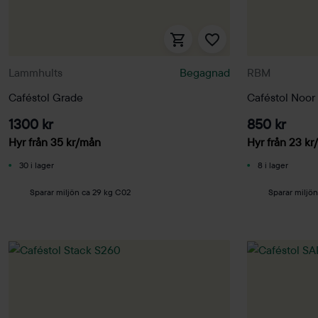
Lammhults
Begagnad
RBM
Caféstol Grade
Caféstol Noor
1300 kr
850 kr
Hyr från
35
kr
/mån
Hyr från
23
kr
30 i lager
8 i lager
Sparar miljön ca 29 kg C02
Sparar miljö