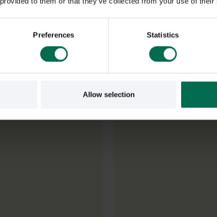
 provided to them or that they’ve collected from your use of their
 fikastolar, matsalsstolar och köksstolar. Har ni ett fikarum som
Preferences
Statistics
r av caféstolar inom olika prisklasser och i olika färger.
Allow selection