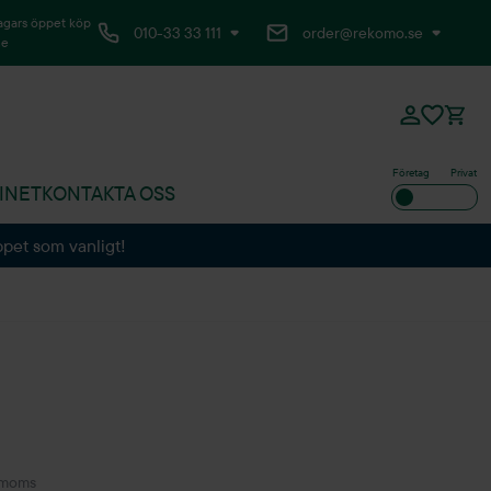
agars öppet köp
010-33 33 111
order@rekomo.se
ne
Företag
Privat
INET
KONTAKTA OSS
ppet som vanligt!
 moms