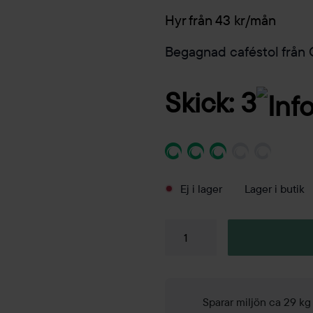
Hyr från 43 kr/mån
Begagnad caféstol från 
Skick: 3
Ej i lager
Lager i butik
Caféstol
S217
mängd
Sparar miljön ca 29 k