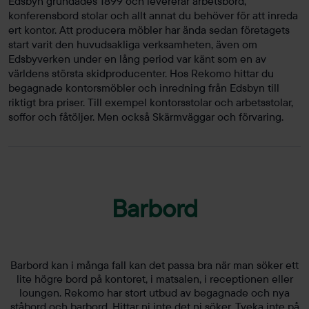
Edsbyn grundades 1899 och levererar arbetsbord,
konferensbord stolar och allt annat du behöver för att inreda
ert kontor. Att producera möbler har ända sedan företagets
start varit den huvudsakliga verksamheten, även om
Edsbyverken under en lång period var känt som en av
världens största skidproducenter. Hos Rekomo hittar du
begagnade kontorsmöbler och inredning från Edsbyn till
riktigt bra priser. Till exempel kontorsstolar och arbetsstolar,
soffor och fåtöljer. Men också Skärmväggar och förvaring.
Barbord
Barbord kan i många fall kan det passa bra när man söker ett
lite högre bord på kontoret, i matsalen, i receptionen eller
loungen. Rekomo har stort utbud av begagnade och nya
ståbord och barbord. Hittar ni inte det ni söker. Tveka inte på