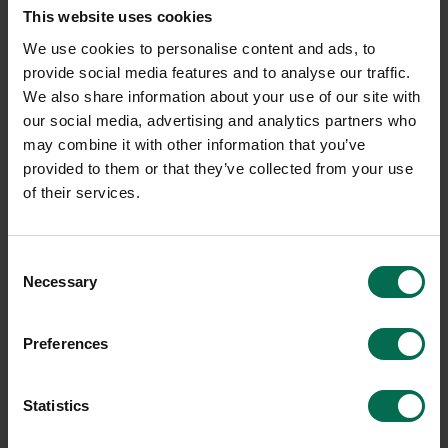
This website uses cookies
Sparar miljön ca 100
1 i lager
kg C02
We use cookies to personalise content and ads, to
Sparar miljön ca 33 kg
provide social media features and to analyse our traffic.
C02
We also share information about your use of our site with
our social media, advertising and analytics partners who
may combine it with other information that you’ve
provided to them or that they’ve collected from your use
of their services.
Consent
Necessary
Selection
Preferences
Begagnad
Begagnad
Pedrali
Rekomo
Statistics
Barbord Ø900mm
Barbord Ø600mm