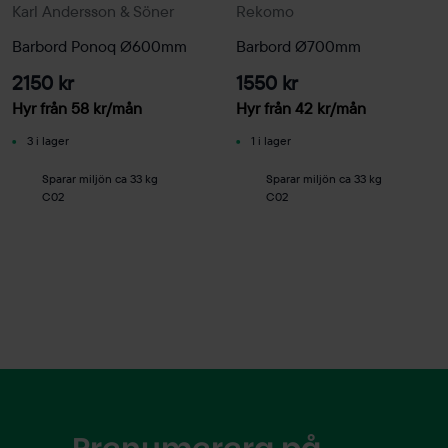
Karl Andersson & Söner
Rekomo
Barbord Ponoq Ø600mm
Barbord Ø700mm
2150 kr
1550 kr
Hyr från
58
kr
/mån
Hyr från
42
kr
/mån
3 i lager
1 i lager
Sparar miljön ca 33 kg
Sparar miljön ca 33 kg
C02
C02