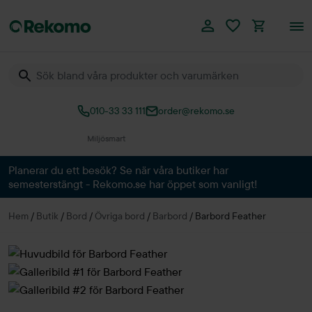
010-33 33 111
order@rekomo.se
Planerar du ett besök? Se när våra butiker har
semesterstängt - Rekomo.se har öppet som vanligt!
Hem
/
Butik
/
Bord
/
Övriga bord
/
Barbord
/
Barbord Feather