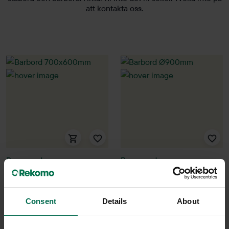
att kontakta oss.
Begagnad
Begagnad
Ragnars
Saknar märke
Barbord 700x600mm
Barbord Ø900mm
Consent
Details
About
1600 kr
2400 kr
Hyr från
43
kr
/mån
Hyr från
65
kr
/mån