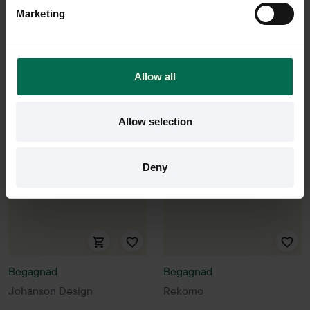
2850 kr
1950 kr
Marketing
Hyr från
77
kr
/mån
Hyr från
53
kr
/mån
2 i lager
3 i lager
Sparar miljön ca 100
Sparar miljön ca 33 kg
Allow all
kg C02
C02
Allow selection
Deny
Begagnad
Begagnad
Johanson Design
Rekomo