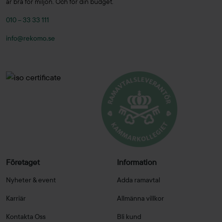
är bra för miljön. Och för din budget.
010 – 33 33 111
info@rekomo.se
Företaget
Information
Nyheter & event
Adda ramavtal
Karriär
Allmänna villkor
Kontakta Oss
Bli kund