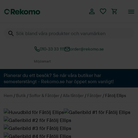
010-33 33 111
order@rekomo.se
Över 60.000 produkter
Planerar du ett besök? Se när våra butiker har
semesterstängt - Rekomo.se har öppet som vanligt!
Hem
/
Butik
/
Soffor & Fåtöljer
/
Alla fåtöljer
/
Fåtöljer
/
Fåtölj Ellips