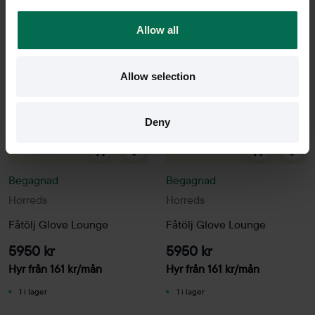
Allow all
Allow selection
Deny
Begagnad
Begagnad
Horreds
Horreds
Fåtölj Glove Lounge
Fåtölj Glove Lounge
5950 kr
5950 kr
Hyr från
161
kr
/mån
Hyr från
161
kr
/mån
1 i lager
1 i lager