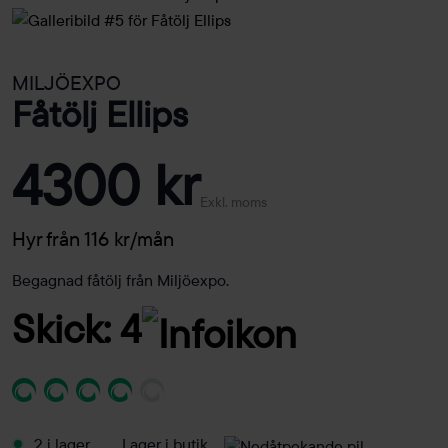
MILJÖEXPO
Fåtölj Ellips
4300 kr
Exkl. moms
Hyr från 116 kr/mån
Begagnad fåtölj från Miljöexpo.
Skick: 4
2 i lager
Lager i butik