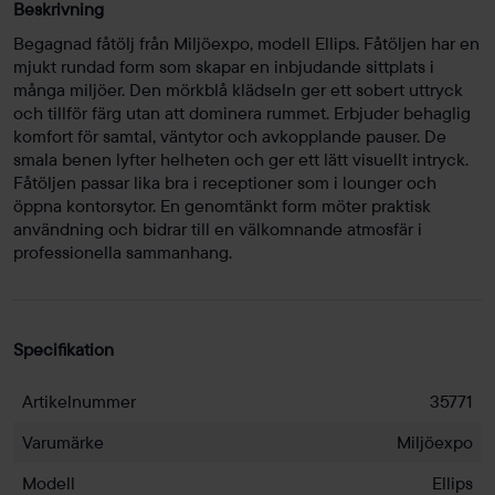
Beskrivning
Begagnad fåtölj från Miljöexpo, modell Ellips. Fåtöljen har en
mjukt rundad form som skapar en inbjudande sittplats i
många miljöer. Den mörkblå klädseln ger ett sobert uttryck
och tillför färg utan att dominera rummet. Erbjuder behaglig
komfort för samtal, väntytor och avkopplande pauser. De
smala benen lyfter helheten och ger ett lätt visuellt intryck.
Fåtöljen passar lika bra i receptioner som i lounger och
öppna kontorsytor. En genomtänkt form möter praktisk
användning och bidrar till en välkomnande atmosfär i
professionella sammanhang.
Specifikation
Artikelnummer
35771
Varumärke
Miljöexpo
Modell
Ellips