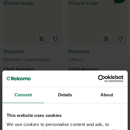
Begagnad
Begagnad
Normann Copenhagen
Offecct
Fåtölj Pad High
Fåtölj Moment
8650 kr
4490 kr
5600 kr
Hyr från
234
kr
/mån
Hyr från
151
kr
/mån
Consent
Details
About
1 i lager
19 i lager
Sparar miljön ca 59 kg
Sparar miljön ca 59 kg
C02
C02
This website uses cookies
We use cookies to personalise content and ads, to