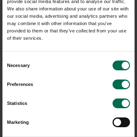
provide social media features and to analyse our traffic.
We also share information about your use of our site with
our social media, advertising and analytics partners who
may combine it with other information that you’ve
provided to them or that they’ve collected from your use
of their services.
Consent
Necessary
Begagnad
Begagnad
Selection
deNona
Skandiform
Preferences
Fåtölj Aston 03 Metal
Fåtölj Papa F276
3550 kr
6350 kr
Statistics
Hyr från
96
kr
/mån
Hyr från
171
kr
/mån
2 i lager
4 i lager
Marketing
Sparar miljön ca 59 kg
Sparar miljön ca 59 kg
C02
C02