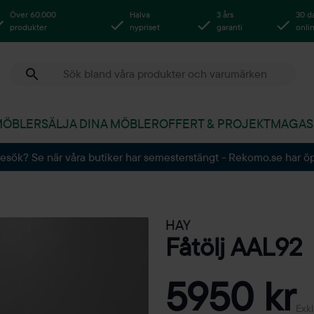
Över 60.000
Halva
3 års
30 d
produkter
nypriset
garanti
onli
MÖBLER
SÄLJA DINA MÖBLER
OFFERT & PROJEKT
MAGAS
besök? Se när våra butiker har semesterstängt - Rekomo.se har ö
HAY
Fåtölj AAL92
5950 kr
Exk