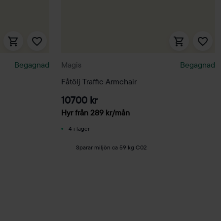
Begagnad
Magis
Begagnad
Fåtölj Traffic Armchair
10700 kr
Hyr från
289
kr
/mån
4 i lager
Sparar miljön ca 59 kg C02