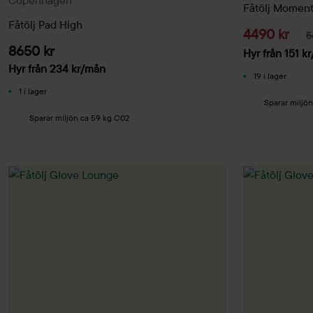
Copenhagen
Fåtölj Momen
Fåtölj Pad High
4490 kr
5
8650 kr
Hyr från
151
kr
Hyr från
234
kr
/mån
19 i lager
1 i lager
Sparar miljö
Sparar miljön ca 59 kg C02