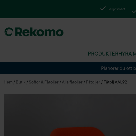
Miljösmart
PRODUKTER
HYRA 
Planerar du ett 
Hem
/
Butik
/
Soffor & Fåtöljer
/
Alla fåtöljer
/
Fåtöljer
/
Fåtölj AAL92