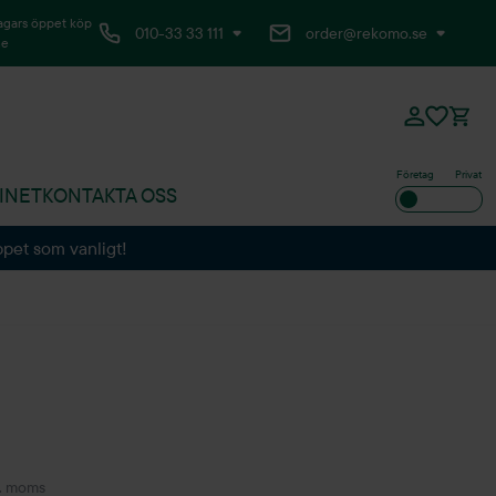
agars öppet köp
010-33 33 111
order@rekomo.se
ne
Företag
Privat
INET
KONTAKTA OSS
ppet som vanligt!
l. moms