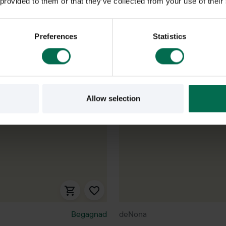
 provided to them or that they’ve collected from your use of their
Preferences
Statistics
-20%
Allow selection
Begagnad
deNona