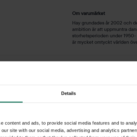
Om varumärket
Hay grundades år 2002 och de
ambition är att uppmuntra dansk
storhetsperioden under 1950-
är mycket omtyckt världen öve
Fåtöljer
Details
ör inte en snygg grupp med ett bord där man kan hålla spontana möt
e content and ads, to provide social media features and to analy
 utbud av begagnade och nya fåtöljer för entré, lounge eller möt
 our site with our social media, advertising and analytics partn