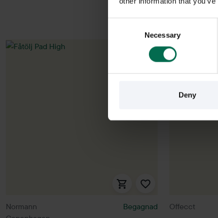
other information that you’ve
Consent
Necessary
Selection
Deny
Normann
Begagnad
Offecct