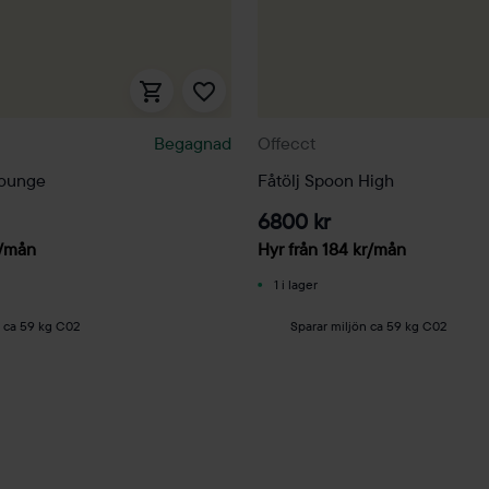
Begagnad
Offecct
Lounge
Fåtölj Spoon High
6800 kr
/mån
Hyr från
184
kr
/mån
1 i lager
n ca 59 kg C02
Sparar miljön ca 59 kg C02