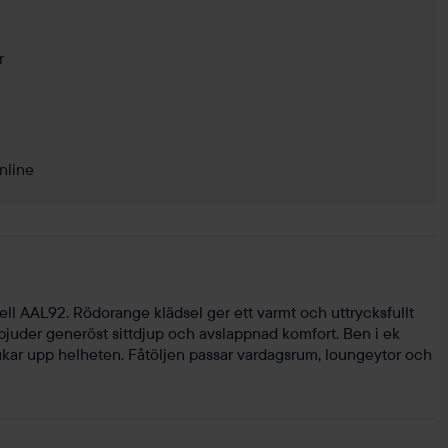
r
nline
ll AAL92. Rödorange klädsel ger ett varmt och uttrycksfullt
bjuder generöst sittdjup och avslappnad komfort. Ben i ek
mjukar upp helheten. Fåtöljen passar vardagsrum, loungeytor och