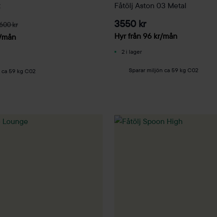
t
Fåtölj Aston 03 Metal
3550 kr
600 kr
Hyr från
96
kr
/mån
/mån
2 i lager
Sparar miljön ca 59 kg C02
n ca 59 kg C02