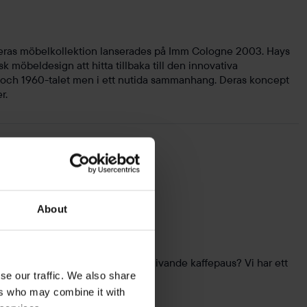
ras möbelkollektion lanserades på Imm Cologne 2003. Hays
 möbeldesign att hitta tillbaka till den innovativa
 och 1960-talet men i ett nutida sammanhang. Deras koncept
r.
About
en? Eller en plats för en energigivande kaffepaus? Vi har ett
se our traffic. We also share
esrum.
ers who may combine it with