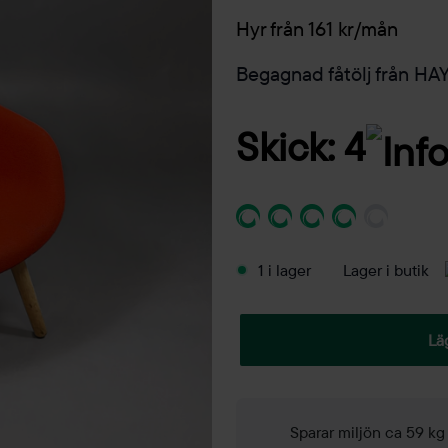
Hyr från 161 kr/mån
Begagnad fåtölj från HAY
Skick: 4
1 i lager
Lager i butik
Lä
Sparar miljön ca 59 k