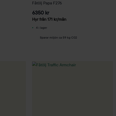
Fåtölj Papa F276
6350 kr
Hyr från
171
kr
/mån
4 i lager
Sparar miljön ca 59 kg C02