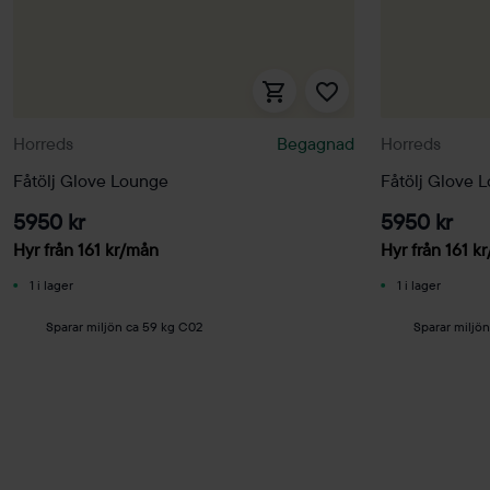
Horreds
Begagnad
Horreds
Fåtölj Glove Lounge
Fåtölj Glove 
5950 kr
5950 kr
Hyr från
161
kr
/mån
Hyr från
161
kr
1 i lager
1 i lager
Sparar miljön ca 59 kg C02
Sparar miljö