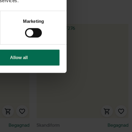
 services.
Marketing
Allow all
Begagnad
Skandiform
Begagnad