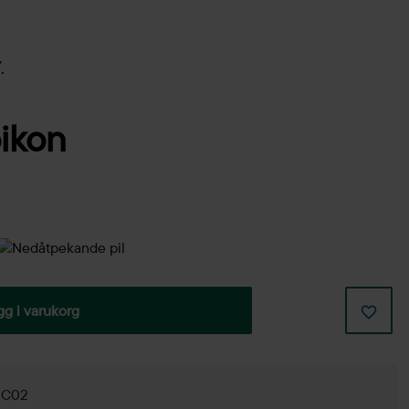
.
gg i varukorg
g C02