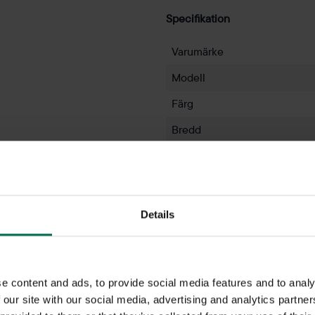
Specifikation
Varumärke
Modell
Färg
Bredd
Djup
Höjd
Sitthöjd
Details
Färg - klädsel
Färg - ben
e content and ads, to provide social media features and to analy
Funktioner
 our site with our social media, advertising and analytics partn
Tyg