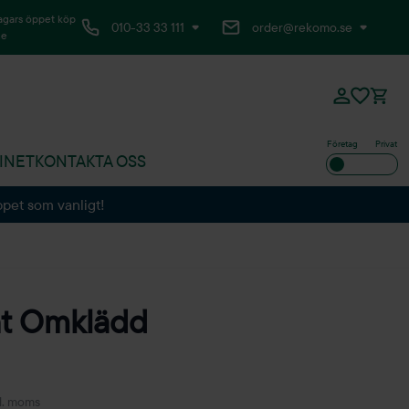
agars öppet köp
010-33 33 111
order@rekomo.se
ne
Företag
Privat
INET
KONTAKTA OSS
ppet som vanligt!
nt Omklädd
l. moms