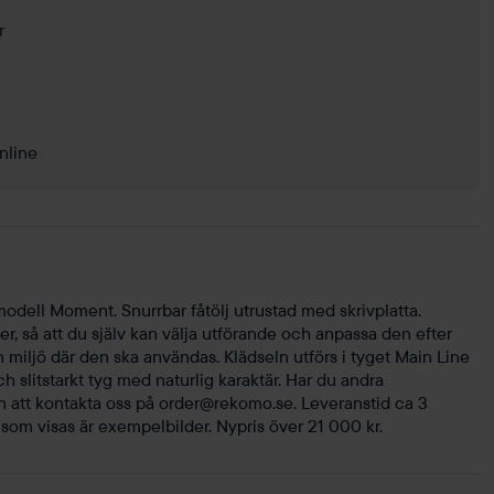
r
nline
modell Moment. Snurrbar fåtölj utrustad med skrivplatta.
er, så att du själv kan välja utförande och anpassa den efter
iljö där den ska användas. Klädseln utförs i tyget Main Line
ch slitstarkt tyg med naturlig karaktär. Har du andra
 att kontakta oss på
order@rekomo.se
. Leveranstid ca 3
 som visas är exempelbilder. Nypris över 21 000 kr.