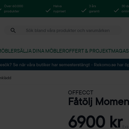
Över 60.000
Halva
3 års
30 d
produkter
nypriset
garanti
onli
MÖBLER
SÄLJA DINA MÖBLER
OFFERT & PROJEKT
MAGAS
besök? Se när våra butiker har semesterstängt - Rekomo.se har ö
mklädd
OFFECCT
Fåtölj Mome
6900 kr
Exk