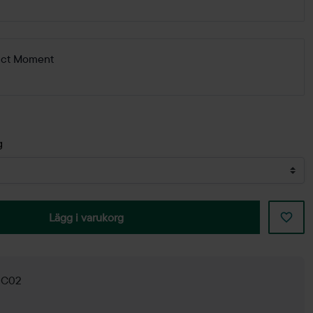
ecct Moment
g
Lägg i varukorg
g C02