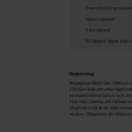
Över 60.000 produkte
Halva nypriset
3 års garanti
30 dagars öppet köp o
Beskrivning
Begagnad fåtölj från Offecct, 
Fåtöljen kläs om efter lagd ord
verksamhetens behov och den m
Flax från Camira, ett hållbart o
färgönskemål är du välkommen
veckor. Observera att bilderna