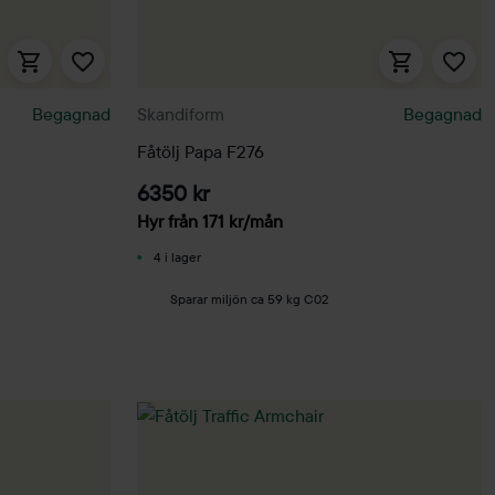
Begagnad
Skandiform
Begagnad
Fåtölj Papa F276
6350 kr
Hyr från
171
kr
/mån
4 i lager
Sparar miljön ca 59 kg C02