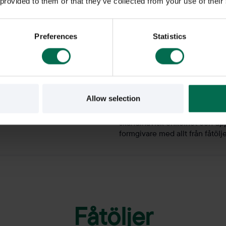
 provided to them or that they’ve collected from your use of their
- Tygfärg
Preferences
Statistics
Om varumärket
Offecct grundades av Kurt Tin
Allow selection
Tibro, Västra Götaland. Offect
kreativa miljöer i offentliga 
skandinavisk enkelhet och up
formgivare med allt från fåtölje
Fåtöljer