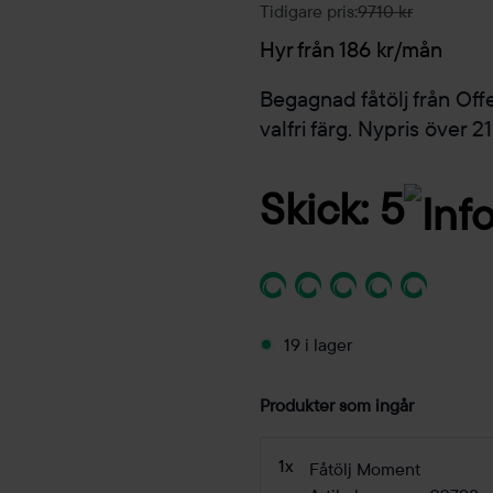
Tidigare pris:
9710 kr
Hyr från 186 kr/mån
Begagnad fåtölj från Off
valfri färg. Nypris över 2
Skick: 5
19 i lager
Produkter som ingår
1x
Fåtölj Moment