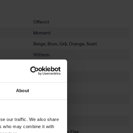
Offecct
Moment
Beige, Brun, Grå, Orange, Svart
900mm
670mm
730mm
430mm
About
Svart
Vit
se our traffic. We also share
Skrivplatta
ers who may combine it with
Camira Main Line Flax