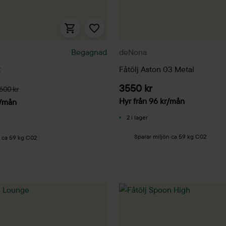
Begagnad
deNona
t
Fåtölj Aston 03 Metal
3550 kr
600 kr
Hyr från
96
kr
/mån
/mån
2 i lager
Sparar miljön ca 59 kg C02
n ca 59 kg C02