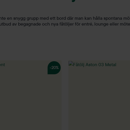
ör inte en snygg grupp med ett bord där man kan hålla spontana möt
 utbud av begagnade och nya fåtöljer för entré, lounge eller möt
-20%