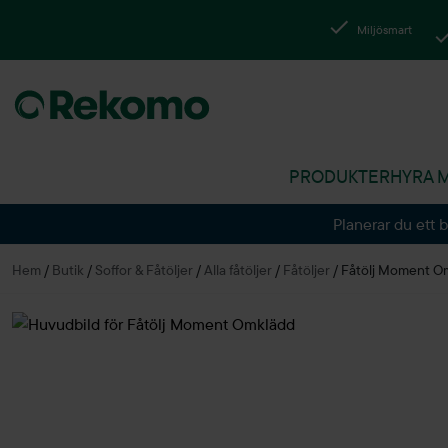
Miljösmart
PRODUKTER
HYRA 
Planerar du ett 
Hem
/
Butik
/
Soffor & Fåtöljer
/
Alla fåtöljer
/
Fåtöljer
/
Fåtölj Moment O