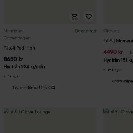
Normann
Begagnad
Offecct
Copenhagen
Fåtölj Momen
Fåtölj Pad High
4490 kr
5
8650 kr
Hyr från
151
kr
Hyr från
234
kr
/mån
19 i lager
1 i lager
Sparar miljö
Sparar miljön ca 59 kg C02