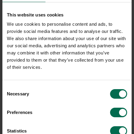
2150 kr
2050 kr
This website uses cookies
Hyr från
58
kr
/mån
Hyr från
55
kr
/mån
We use cookies to personalise content and ads, to
1 i lager
1 i lager
provide social media features and to analyse our traffic.
Sparar miljön ca 27 kg
Sparar miljön ca 27 kg
We also share information about your use of our site with
C02
C02
our social media, advertising and analytics partners who
may combine it with other information that you’ve
provided to them or that they’ve collected from your use
of their services.
Consent
Necessary
Selection
Preferences
Begagnad
Begagnad
Statistics
Johanson Design
Götessons