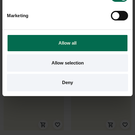
Sittpuff U-sit Ø1200mm
Sittpuff SMS Box
Marketing
2050 kr
1200 kr
Hyr från
55
kr
/mån
Hyr från
32
kr
/mån
1 i lager
10 i lager
Allow all
Sparar miljön ca 27 kg
Sparar miljön ca 27 kg
C02
C02
Allow selection
Deny