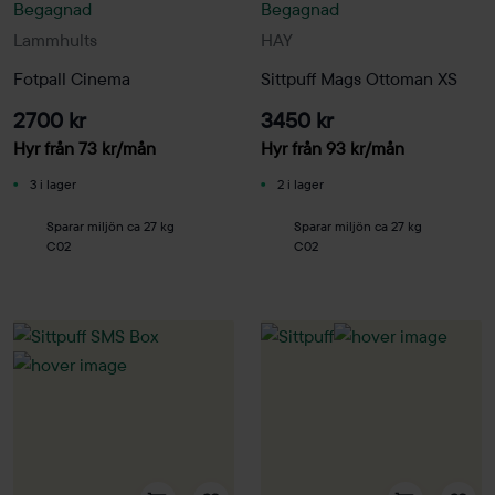
Begagnad
Begagnad
Lammhults
HAY
Fotpall Cinema
Sittpuff Mags Ottoman XS
2700 kr
3450 kr
Hyr från
73
kr
/mån
Hyr från
93
kr
/mån
3 i lager
2 i lager
Sparar miljön ca 27 kg
Sparar miljön ca 27 kg
C02
C02