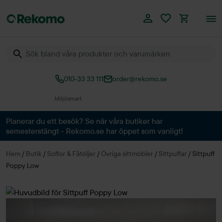
010-33 33 111
order@rekomo.se
Över 60.000 produkter
Planerar du ett besök? Se när våra butiker har
semesterstängt - Rekomo.se har öppet som vanligt!
Hem
/
Butik
/
Soffor & Fåtöljer
/
Övriga sittmöbler
/
Sittpuffar
/
Sittpuff
Poppy Low