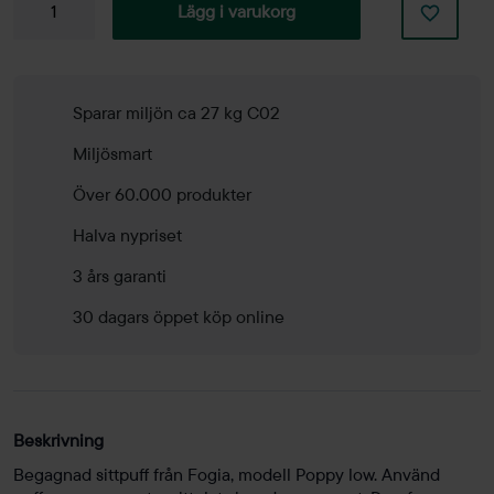
Sittpuff
Lägg i varukorg
Poppy
Low
mängd
Sparar miljön ca 27 kg C02
Miljösmart
Över 60.000 produkter
Halva nypriset
3 års garanti
30 dagars öppet köp online
Beskrivning
Begagnad sittpuff från Fogia, modell Poppy low. Använd