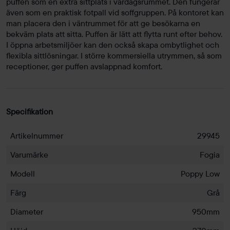
puffen som en extra sittplats i vardagsrummet. Den fungerar
även som en praktisk fotpall vid soffgruppen. På kontoret kan
man placera den i väntrummet för att ge besökarna en
bekväm plats att sitta. Puffen är lätt att flytta runt efter behov.
I öppna arbetsmiljöer kan den också skapa ombytlighet och
flexibla sittlösningar. I större kommersiella utrymmen, så som
receptioner, ger puffen avslappnad komfort.
Specifikation
Artikelnummer
29945
Varumärke
Fogia
Modell
Poppy Low
Färg
Grå
Diameter
950mm