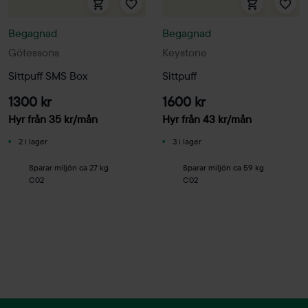
Begagnad
Begagnad
Götessons
Keystone
Sittpuff SMS Box
Sittpuff
1300 kr
1600 kr
Hyr från
35
kr
/mån
Hyr från
43
kr
/mån
2 i lager
3 i lager
Sparar miljön ca 27 kg
Sparar miljön ca 59 kg
C02
C02