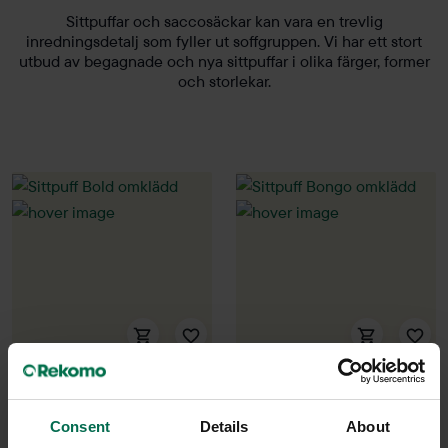
Sittpuffar och saccosäckar kan vara en trevlig
inredningsdetalj som fyller ut soffgruppen. Vi har ett stort
utbud av begagnade och nya sittpuffar i olika färger, former
och storlekar.
Begagnad
Begagnad
EFG
Johanson Design
Consent
Details
About
Sittpuff Bold omklädd
Sittpuff Bongo omklädd