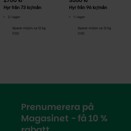
Hyr från
73
kr
/mån
Hyr från
96
kr
/mån
2 i lager
1 i lager
Sparar miljön ca 12 kg
Sparar miljön ca 12 kg
C02
C02
Prenumerera på
Magasinet - få 10 %
rabatt