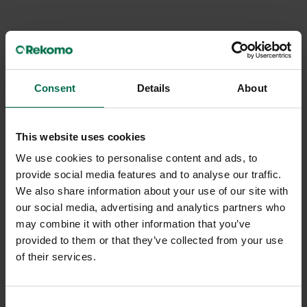
Consent
Details
About
This website uses cookies
We use cookies to personalise content and ads, to
provide social media features and to analyse our traffic.
Begagnad
Begagnad
We also share information about your use of our site with
Rekomo
Rekomo
our social media, advertising and analytics partners who
may combine it with other information that you’ve
Golvlampa Qrokus
Golvlampa Qrokus
provided to them or that they’ve collected from your use
1300 kr
1300 kr
of their services.
Hyr från
35
kr
/mån
Hyr från
35
kr
/mån
1 i lager
2 i lager
Consent