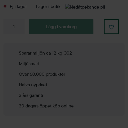
Ej i lager
Lager i butik
Golvlampa
Lägg i varukorg
Bolero
mängd
Sparar miljön ca 12 kg C02
Miljösmart
Över 60.000 produkter
Halva nypriset
3 års garanti
30 dagars öppet köp online