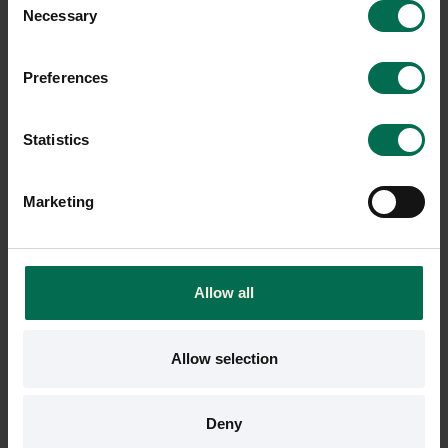
Necessary
Sparar miljön ca 12 kg
Sparar miljön ca 12 kg
Selection
C02
C02
Preferences
Statistics
Marketing
Allow all
Begagnad
Begagnad
Northern
Belid
Allow selection
Golvlampa Me dim
Golvlampa Cato Q
1950 kr
1600 kr
Deny
Hyr från
53
kr
/mån
Hyr från
43
kr
/mån