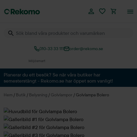
010-33 33 111
order@rekomo.se
Över 60.000 produkter
Planerar du ett besök? Se när våra butiker har
semesterstängt - Rekomo.se har öppet som vanligt!
Hem
/
Butik
/
Belysning
/
Golvlampor
/
Golvlampa Bolero