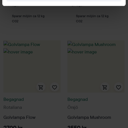
1 i lager
2 i lager
Sparar miljön ca 12 kg
Sparar miljön ca 12 kg
C02
C02
Begagnad
Begagnad
Rotaliana
Örsjö
Golvlampa Flow
Golvlampa Mushroom
2700 kr
3550 kr