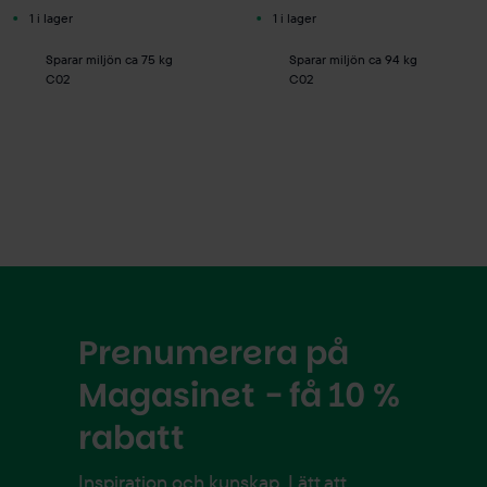
1 i lager
1 i lager
Sparar miljön ca 75 kg
Sparar miljön ca 94 kg
C02
C02
Prenumerera på
Magasinet - få 10 %
rabatt
Inspiration och kunskap. Lätt att