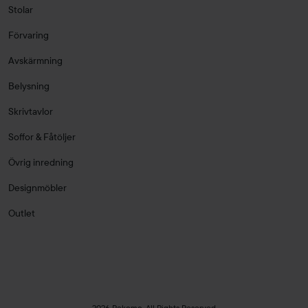
Stolar
Förvaring
Avskärmning
Belysning
Skrivtavlor
Soffor & Fåtöljer
Övrig inredning
Designmöbler
Outlet
2026 Rekomo. All Rights Reserved