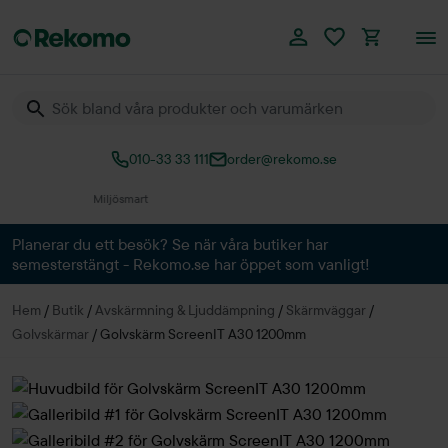
010-33 33 111
order@rekomo.se
Över 60.000 produkter
Planerar du ett besök? Se när våra butiker har
semesterstängt - Rekomo.se har öppet som vanligt!
Hem
/
Butik
/
Avskärmning & Ljuddämpning
/
Skärmväggar
/
Golvskärmar
/
Golvskärm ScreenIT A30 1200mm