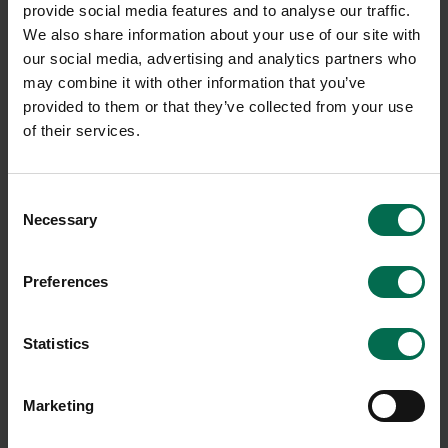
provide social media features and to analyse our traffic.
We also share information about your use of our site with
our social media, advertising and analytics partners who
may combine it with other information that you’ve
provided to them or that they’ve collected from your use
of their services.
Begagnad
Begagnad
Abstracta
Abstracta
Consent
Golvskärm Softline 30
Golvskärm Softline 50
Necessary
Selection
1000mm
1200mm
2350 kr
2050 kr
Preferences
Hyr från
63
kr
/mån
Hyr från
55
kr
/mån
13 i lager
4 i lager
Statistics
Sparar miljön ca 94 kg
Sparar miljön ca 94 kg
C02
C02
Marketing