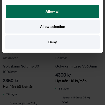
Allow all
Allow selection
Deny
Begagnad
Begagnad
Abstracta
Edsbyn
Golvskärm Softline 30
Golvskärm Ease 3360mm
1000mm
4300 kr
2350 kr
Hyr från
116
kr
/mån
Hyr från
63
kr
/mån
8 i lager
13 i lager
Sparar miljön ca 75 kg
C02
Sparar miljön ca 75 kg