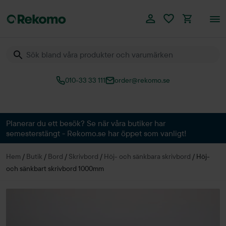
010-33 33 111
order@rekomo.se
Över 60.000 produkter
Planerar du ett besök? Se när våra butiker har
semesterstängt - Rekomo.se har öppet som vanligt!
Hem
/
Butik
/
Bord
/
Skrivbord
/
Höj- och sänkbara skrivbord
/
Höj-
och sänkbart skrivbord 1000mm