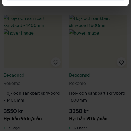
Begagnad
Begagnad
Rekomo
Rekomo
Höj- och sänkbart skrivbord
Höj- och sänkbart skrivbord
- 1400mm
1600mm
3550 kr
3350 kr
Hyr från
96
kr
/mån
Hyr från
90
kr
/mån
9 i lager
12 i lager