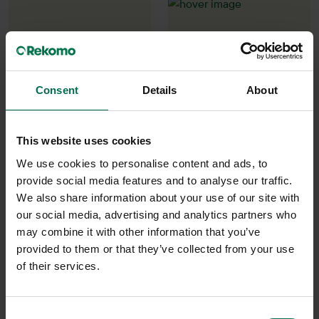
Begagnad
Begagnad
Consent
Details
About
Rekomo
Rekomo
Höj- och sänkbart skrivbord
Höj- och sänkbart skrivbord
This website uses cookies
1600mm
1600mm inkl. kabeldike
We use cookies to personalise content and ads, to
2990 kr
3200 kr
3738 kr
3987 kr
provide social media features and to analyse our traffic.
Hyr från
101
kr
/mån
Hyr från
108
kr
/mån
We also share information about your use of our site with
our social media, advertising and analytics partners who
200 i lager
139 i lager
may combine it with other information that you’ve
Sparar miljön ca 131 kg
Sparar miljön ca 132 kg
provided to them or that they’ve collected from your use
C02
C02
of their services.
Consent