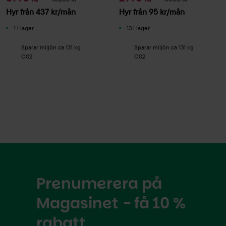
Hyr från
437
kr
/mån
Hyr från
95
kr
/mån
1 i lager
13 i lager
Sparar miljön ca 131 kg
Sparar miljön ca 131 kg
C02
C02
Prenumerera på
Magasinet - få 10 %
rabatt