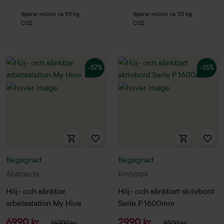
Sparar miljön ca 93 kg
Sparar miljön ca 131 kg
C02
C02
-57%
-15%
Begagnad
Begagnad
Abstracta
Kinnarps
Höj- och sänkbar
Höj- och sänkbart skrivbord
arbetsstation My Hive
Serie P 1600mm
6990 kr
2990 kr
16200 kr
3500 kr