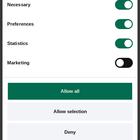
-20%
Necessary
Selection
Preferences
Statistics
Begagnad
Begagnad
Marketing
Rekomo
Rekomo
Höj- och sänkbart skrivbord
Höj- och sänkbart skrivbord
1200mm inkl. kabeldike
med powerdot - 1600mm
Allow all
3200 kr
3750 kr
3987 kr
Hyr från
101
kr
/mån
Hyr från
108
kr
/mån
Allow selection
5 i lager
139 i lager
Sparar miljön ca 131 kg
Sparar miljön ca 132 kg
Deny
C02
C02