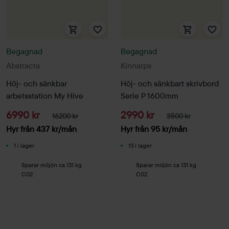
Begagnad
Begagnad
Abstracta
Kinnarps
Höj- och sänkbar
Höj- och sänkbart skrivbord
arbetsstation My Hive
Serie P 1600mm
6990 kr
2990 kr
16200 kr
3500 kr
Hyr från
437
kr
/mån
Hyr från
95
kr
/mån
1 i lager
13 i lager
Sparar miljön ca 131 kg
Sparar miljön ca 131 kg
C02
C02