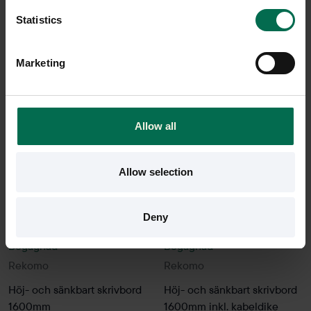
via RekomoFlex, en flexibel och anpassningsbar tjänst. Hör
Statistics
av dig för offert, eller hitta ditt bord direkt i sortimentet
nedan.
Marketing
-20%
-20%
Allow all
Allow selection
Deny
Begagnad
Begagnad
Rekomo
Rekomo
Höj- och sänkbart skrivbord
Höj- och sänkbart skrivbord
1600mm
1600mm inkl. kabeldike