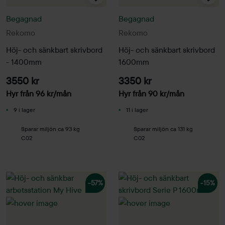
Begagnad
Begagnad
Rekomo
Rekomo
Höj- och sänkbart skrivbord
Höj- och sänkbart skrivbord
- 1400mm
1600mm
3550 kr
3350 kr
Hyr från
96
kr
/mån
Hyr från
90
kr
/mån
9 i lager
11 i lager
Sparar miljön ca 93 kg
Sparar miljön ca 131 kg
C02
C02
-57%
-15%