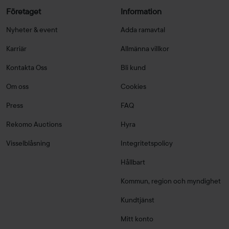
Företaget
Information
Nyheter & event
Adda ramavtal
Karriär
Allmänna villkor
Kontakta Oss
Bli kund
Om oss
Cookies
Press
FAQ
Rekomo Auctions
Hyra
Visselblåsning
Integritetspolicy
Hållbart
Kommun, region och myndighet
Kundtjänst
Mitt konto