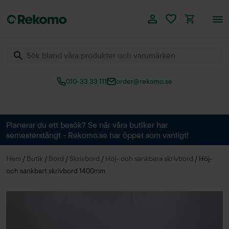
010-33 33 111
order@rekomo.se
Över 60.000 produkter
Planerar du ett besök? Se när våra butiker har
semesterstängt - Rekomo.se har öppet som vanligt!
Hem
/
Butik
/
Bord
/
Skrivbord
/
Höj- och sänkbara skrivbord
/
Höj-
och sänkbart skrivbord 1400mm