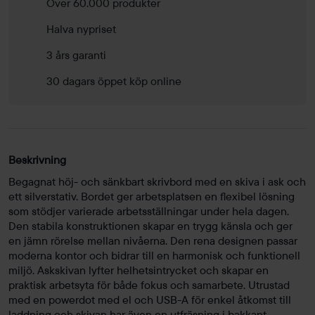
Över 60.000 produkter
Halva nypriset
3 års garanti
30 dagars öppet köp online
Beskrivning
Begagnat höj- och sänkbart skrivbord med en skiva i ask och
ett silverstativ. Bordet ger arbetsplatsen en flexibel lösning
som stödjer varierade arbetsställningar under hela dagen.
Den stabila konstruktionen skapar en trygg känsla och ger
en jämn rörelse mellan nivåerna. Den rena designen passar
moderna kontor och bidrar till en harmonisk och funktionell
miljö. Askskivan lyfter helhetsintrycket och skapar en
praktisk arbetsyta för både fokus och samarbete. Utrustad
med en powerdot med el och USB-A för enkel åtkomst till
laddning och skivan har även en utfräsning i bakkant.