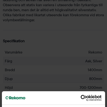
Observera att stativ kan variera i utseende från fyrkantiga till
runda ben, men det är alltid ett högkvalitativt silverstativ.
Olika fabrikat med likartat utseende kan förekomma vid stora
volymbeställningar.
Specifikation
Varumärke
Rekomo
Färg
Ask, Silver
Bredd
1400mm
Djup
800mm
Höjd
700-1200mm
Färg - bordsskiva
Ask
Färg - stativ
Silver