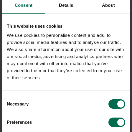
Consent
Details
About
This website uses cookies
Höj- och sänkbara
We use cookies to personalise content and ads, to
provide social media features and to analyse our traffic.
We also share information about your use of our site with
skrivbord
our social media, advertising and analytics partners who
may combine it with other information that you’ve
provided to them or that they’ve collected from your use
of their services.
Hos Rekomo hittar du begagnade höj- och sänkbara
skrivbord till halva nypriset. Modeller från Kinnarps, Edsbyn,
IKEA och fler - rekonditionerade och redo för leverans.
Poängen med begagnat är enkel, för priset av ett nytt
Consent
budgetbord får du ett märkesbord byggt för att hålla. Varje
Necessary
Selection
begagnat höj- och sänkbart skrivbord säljs med 3 års garanti
och 30 dagars öppet köp online. Dessutom sparar du miljön
ca 131 kg CO2-utsläpp jämfört med att köpa nyproducerat. Vi
Preferences
har skrivbord i lager i Stockholm, Malmö och Göteborg och
levererar till hela Norden. Vi erbjuder även möjlighet att hyra