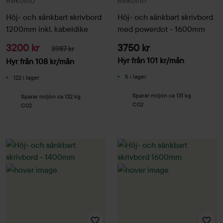
Höj- och sänkbart skrivbord
Höj- och sänkbart skrivbord
1200mm inkl. kabeldike
med powerdot - 1600mm
3200 kr
3750 kr
3987 kr
Hyr från
101
kr
/mån
Hyr från
108
kr
/mån
5 i lager
122 i lager
Sparar miljön ca 131 kg
Sparar miljön ca 132 kg
C02
C02