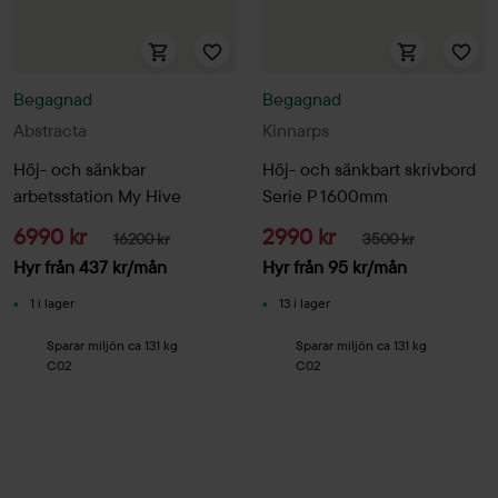
Begagnad
Begagnad
Abstracta
Kinnarps
Höj- och sänkbar
Höj- och sänkbart skrivbord
arbetsstation My Hive
Serie P 1600mm
6990 kr
2990 kr
16200 kr
3500 kr
Hyr från
437
kr
/mån
Hyr från
95
kr
/mån
1 i lager
13 i lager
Sparar miljön ca 131 kg
Sparar miljön ca 131 kg
C02
C02