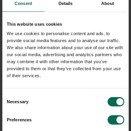
Consent
Details
About
2990 kr
3200 kr
3738 kr
3987 kr
Hyr från
101
kr
/mån
Hyr från
108
kr
/mån
200 i lager
122 i lager
This website uses cookies
We use cookies to personalise content and ads, to
Sparar miljön ca 131 kg
Sparar miljön ca 132 kg
C02
C02
provide social media features and to analyse our traffic.
We also share information about your use of our site with
our social media, advertising and analytics partners who
may combine it with other information that you’ve
-20%
provided to them or that they’ve collected from your use
of their services.
Consent
Necessary
Selection
Begagnad
Begagnad
Preferences
Rekomo
Rekomo