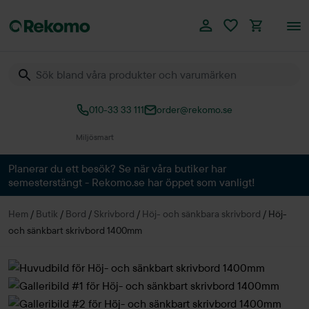
010-33 33 111
order@rekomo.se
Över 60.000 produkter
Planerar du ett besök? Se när våra butiker har
semesterstängt - Rekomo.se har öppet som vanligt!
Hem
/
Butik
/
Bord
/
Skrivbord
/
Höj- och sänkbara skrivbord
/
Höj-
och sänkbart skrivbord 1400mm