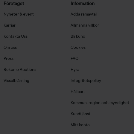
Företaget
Information
Nyheter & event
Adda ramavtal
Karriär
Allmänna villkor
Kontakta Oss
Bli kund
Om oss
Cookies
Press
FAQ
Rekomo Auctions
Hyra
Visselblåsning
Integritetspolicy
Hållbart
Kommun, region och myndighet
Kundtjänst
Mitt konto