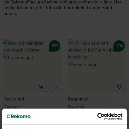
via RekomoFlex, en flexibel och anpassningsbar tjänst. Hör
av dig för offert, eller hitta ditt bord direkt i sortimentet
nedan.
-20%
-20%
Begagnad
Begagnad
Rekomo
Rekomo
Höj- och sänkbart skrivbord
Höj- och sänkbart skrivbord
1600mm
1600mm inkl. kabeldike