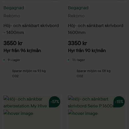
Begagnad
Begagnad
Rekomo
Rekomo
Höj- och sänkbart skrivbord
Höj- och sänkbart skrivbord
- 1400mm
1600mm
3550 kr
3350 kr
Hyr från
96
kr
/mån
Hyr från
90
kr
/mån
9 i lager
11 i lager
Sparar miljön ca 93 kg
Sparar miljön ca 131 kg
C02
C02
-57%
-15%