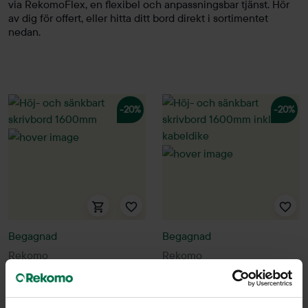
via RekomoFlex, en flexibel och anpassningsbar tjänst. Hör
av dig för offert, eller hitta ditt bord direkt i sortimentet
nedan.
-20%
-20%
Begagnad
Begagnad
Rekomo
Rekomo
Höj- och sänkbart skrivbord
Höj- och sänkbart skrivbord
1600mm
1600mm inkl. kabeldike