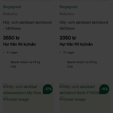
Begagnad
Begagnad
Rekomo
Rekomo
Höj- och sänkbart skrivbord
Höj- och sänkbart skrivbord
- 1400mm
1600mm
3550 kr
3350 kr
Hyr från
96
kr
/mån
Hyr från
90
kr
/mån
9 i lager
11 i lager
Sparar miljön ca 93 kg
Sparar miljön ca 131 kg
C02
C02
-57%
-15%