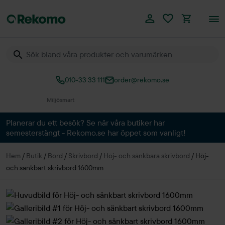
010-33 33 111
order@rekomo.se
Över 60.000 produkter
Planerar du ett besök? Se när våra butiker har
semesterstängt - Rekomo.se har öppet som vanligt!
Hem
/
Butik
/
Bord
/
Skrivbord
/
Höj- och sänkbara skrivbord
/
Höj-
och sänkbart skrivbord 1600mm