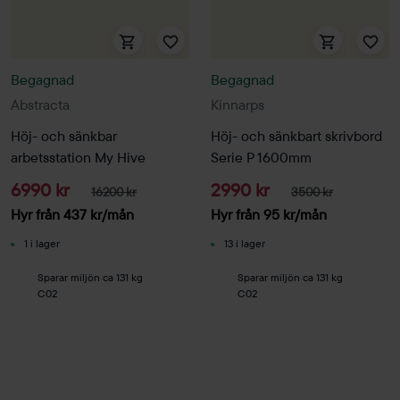
Begagnad
Begagnad
Abstracta
Kinnarps
Höj- och sänkbar
Höj- och sänkbart skrivbord
arbetsstation My Hive
Serie P 1600mm
6990 kr
2990 kr
16200 kr
3500 kr
Hyr från
437
kr
/mån
Hyr från
95
kr
/mån
1 i lager
13 i lager
Sparar miljön ca 131 kg
Sparar miljön ca 131 kg
C02
C02