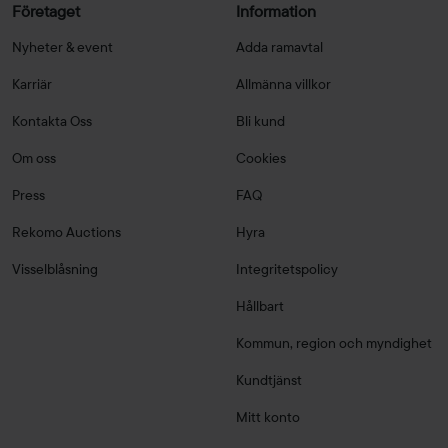
Företaget
Information
Nyheter & event
Adda ramavtal
Karriär
Allmänna villkor
Kontakta Oss
Bli kund
Om oss
Cookies
Press
FAQ
Rekomo Auctions
Hyra
Visselblåsning
Integritetspolicy
Hållbart
Kommun, region och myndighet
Kundtjänst
Mitt konto