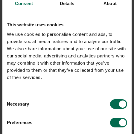
Consent
Details
About
2990 kr
3200 kr
3738 kr
3987 kr
Hyr från
101
kr
/mån
Hyr från
108
kr
/mån
200 i lager
122 i lager
This website uses cookies
We use cookies to personalise content and ads, to
Sparar miljön ca 131 kg
Sparar miljön ca 132 kg
C02
C02
provide social media features and to analyse our traffic.
We also share information about your use of our site with
our social media, advertising and analytics partners who
may combine it with other information that you’ve
-20%
provided to them or that they’ve collected from your use
of their services.
Consent
Necessary
Selection
Begagnad
Begagnad
Preferences
Rekomo
Rekomo