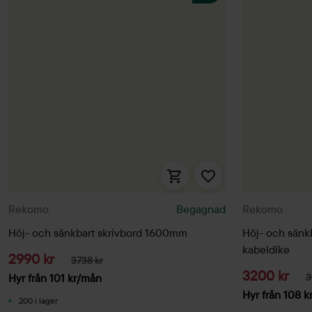
Rekomo
Begagnad
Rekomo
Höj- och sänkbart skrivbord 1600mm
Höj- och sänk
kabeldike
2990 kr
3738 kr
3200 kr
Hyr från
101
kr
/mån
3
Hyr från
108
k
200 i lager