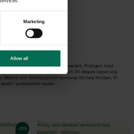
 services.
Marketing
bord
Allow all
 - rekonditionerade och redo för leverans. Poängen med
 skrivbord säljs med 3 års garanti och 30 dagars öppet köp
m, Malmö och Göteborg och levererar till hela Norden. Vi
 direkt i sortimentet nedan.
-20%