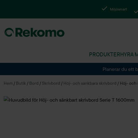
Miljösmart
PRODUKTER
HYRA 
Planerar du ett 
Hem
/
Butik
/
Bord
/
Skrivbord
/
Höj- och sänkbara skrivbord
/
Höj- och 