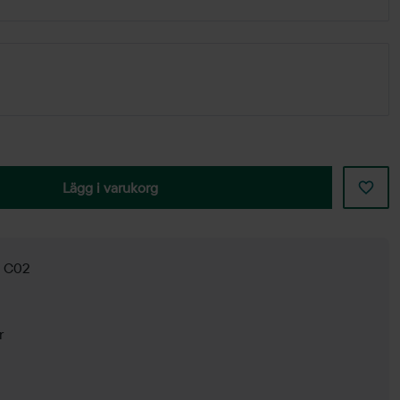
Lägg i varukorg
g C02
r