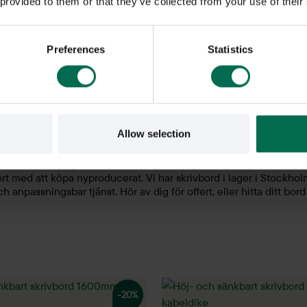
 provided to them or that they’ve collected from your use of their
Preferences
Statistics
- och sänkbara skriv
Allow selection
ll halva nypriset. Modeller från Kinnarps, Edsbyn, IKEA och fler
 märkesbord byggt för att hålla. Varje begagnat höj- och sänkbart
t med att köpa nyproducerat. Vi har skrivbord i lager i Stockhol
anpassningsbar tjänst. Hör av dig för offert, eller hitta ditt bord
-20%