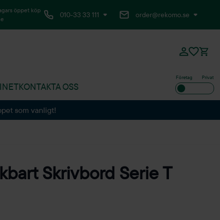
agars öppet köp
010-33 33 111
order@rekomo.se
ne
Företag
Privat
INET
KONTAKTA OSS
ppet som vanligt!
bart Skrivbord Serie T