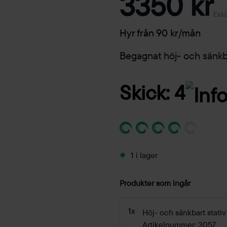
3350 kr
Exkl
Hyr från 90 kr/mån
Begagnat höj- och sänkba
Skick: 4
1 i lager
Produkter som ingår
1x
Höj- och sänkbart stativ 
Artikelnummer: 3057