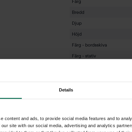
Färg
Bredd
Djup
Höjd
Färg - bordsskiva
Färg - stativ
Om varumärket
Details
Hos Rekomo hittar du begagna
kontorsstolar och höj- och sän
rekonditionerar varje möbel nogg
halva nypriset. Du kan både kö
hela Norden från våra lager i 
e content and ads, to provide social media features and to analy
med rätt lösning för ert kontor.
 our site with our social media, advertising and analytics partn