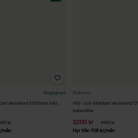
Begagnad
Rekomo
bart skrivbord 1600mm inkl.
Höj- och sänkbart skrivbord 1
kabeldike
3200 kr
987 kr
3987 kr
r
/mån
Hyr från
108
kr
/mån