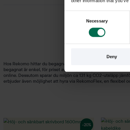
other information that you’ve
Consent
Necessary
Selection
Höj
Deny
Hos Rekomo hittar du begagnade höj- och sänkbara skrivbord ti
begagnat är enkel, för priset av ett nytt budgetbord får du ett
online. Dessutom sparar du miljön ca 131 kg CO2-utsläpp jämför
erbjuder även möjlighet att hyra via RekomoFlex, en flexibel och 
-20%