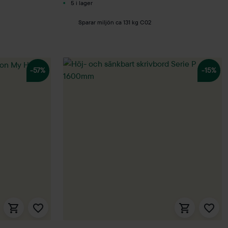
5 i lager
Sparar miljön ca 131 kg C02
-57%
-15%