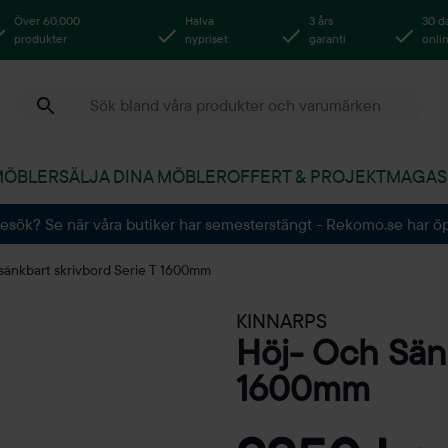
Över 60.000
Halva
3 års
30 d
produkter
nypriset
garanti
onli
MÖBLER
SÄLJA DINA MÖBLER
OFFERT & PROJEKT
MAGAS
besök? Se när våra butiker har semesterstängt - Rekomo.se har ö
sänkbart skrivbord Serie T 1600mm
KINNARPS
Höj- Och Sänk
1600mm