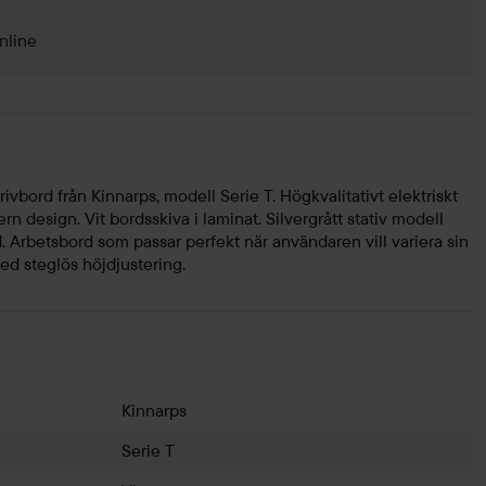
nline
vbord från Kinnarps, modell Serie T. Högkvalitativt elektriskt
rn design. Vit bordsskiva i laminat. Silvergrått stativ modell
Arbetsbord som passar perfekt när användaren vill variera sin
ed steglös höjdjustering.
Kinnarps
Serie T