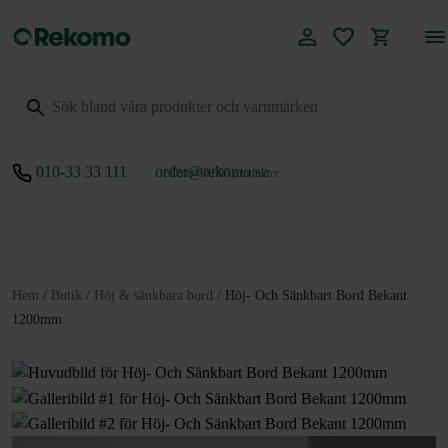
010-33 33 111
order@rekomo.se
Över 60.000 produkter
Hem
/
Butik
/
Höj & sänkbara bord
/
Höj- Och Sänkbart Bord Bekant
1200mm