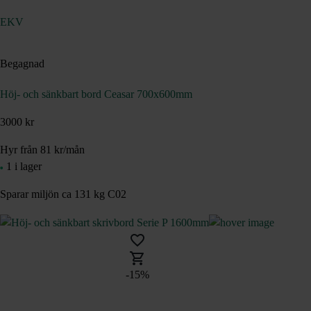
EKV
Begagnad
Höj- och sänkbart bord Ceasar 700x600mm
3000 kr
Hyr från
81
kr
/mån
1 i lager
Sparar miljön ca 131 kg C02
-15%