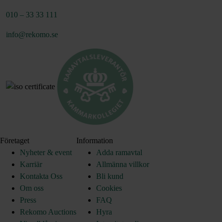
010 – 33 33 111
info@rekomo.se
Företaget
Information
Nyheter & event
Adda ramavtal
Karriär
Allmänna villkor
Kontakta Oss
Bli kund
Om oss
Cookies
Press
FAQ
Rekomo Auctions
Hyra