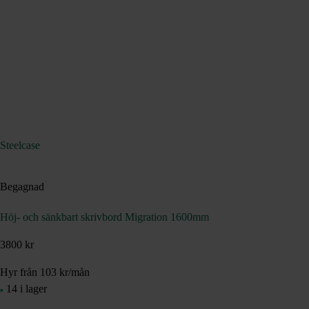
Steelcase
Begagnad
Höj- och sänkbart skrivbord Migration 1600mm
3800 kr
Hyr från
103
kr
/mån
14 i lager