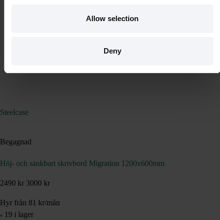
Allow selection
Deny
Steelcase
Begagnad
Höj- och sänkbart skrivbord Migration 1200x600mm
2490 kr
3000 kr
Hyr från
81
kr
/mån
19 i lager