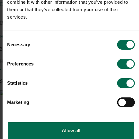
combine it with other information that you’ve provided to
EKV
them or that they’ve collected from your use of their
services.
Begagnad
Höj och sänkbart bord Ceasar 900mm
Consent
Necessary
Selection
3150 kr
Hyr från
85
kr
/mån
Preferences
1 i lager
Sparar miljön ca 131 kg C02
Statistics
Marketing
-17%
Allow all