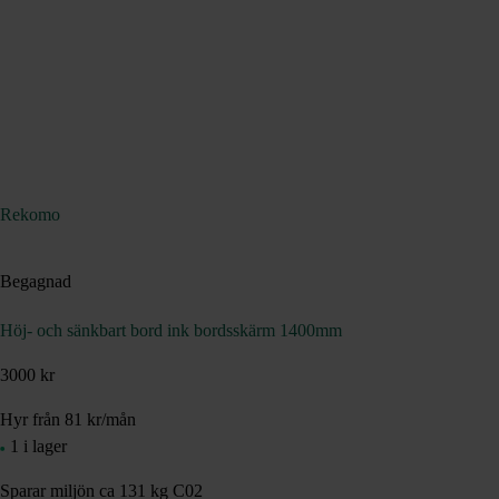
Rekomo
Begagnad
Höj- och sänkbart bord ink bordsskärm 1400mm
3000 kr
Hyr från
81
kr
/mån
1 i lager
Sparar miljön ca 131 kg C02