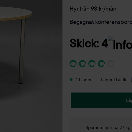
Hyr från 93 kr/mån
Begagnat konferensbord
Skick: 4
1 i lager
Lager i butik
Lä
Sparar miljön ca 77 k