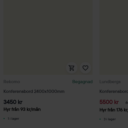
Rekomo
Begagnad
Lundbergs
Konferensbord 2400x1000mm
Konferensbor
3450 kr
5500 kr
6
Hyr från
93
kr
/mån
Hyr från
176
kr
1 i lager
3 i lager