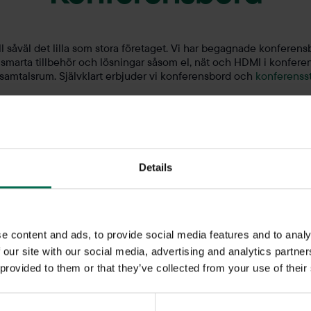
ll såväl det lilla som stora företaget. Vi har begagnade konfere
 smarta tillbehör och lösningar såsom el, nät och HDMI i konfere
 samtalsrum. Självklart erbjuder vi konferensbord och
konferensst
Details
e content and ads, to provide social media features and to analy
 our site with our social media, advertising and analytics partn
 provided to them or that they’ve collected from your use of their