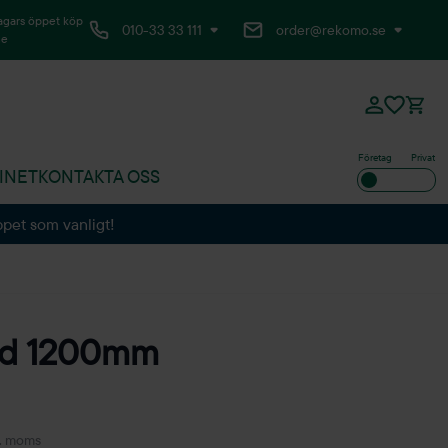
agars öppet köp
010-33 33 111
order@rekomo.se
ne
Företag
Privat
INET
KONTAKTA OSS
ppet som vanligt!
rd 1200mm
l. moms