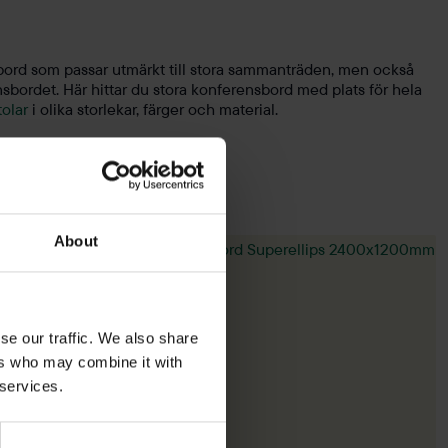
nsbord som passar utmärkt till stora sammanträden, men också
nsbordet. Här hittar du stora konferensbord med plats för hela
olar
i olika storlekar, färger och material.
About
se our traffic. We also share
ers who may combine it with
 services.