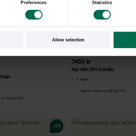
Preferences
Statistics
Begagnad
Martela
Allow selection
bart konferensbord Serie T -
Konferensbord 2800x1000m
m
7450 kr
Hyr från
201
kr
/mån
/mån
1 i lager
Sparar miljön ca 128 kg C02
n ca 103 kg C02
-15%