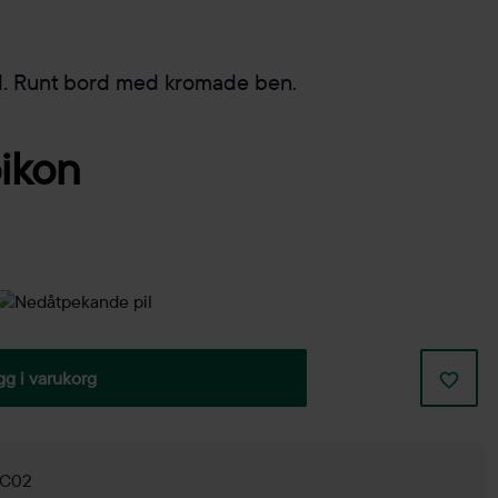
. Runt bord med kromade ben.
gg i varukorg
g C02