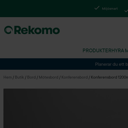
Miljösmart
PRODUKTER
HYRA 
Planerar du ett 
Hem
/
Butik
/
Bord
/
Mötesbord
/
Konferensbord
/
Konferensbord 120