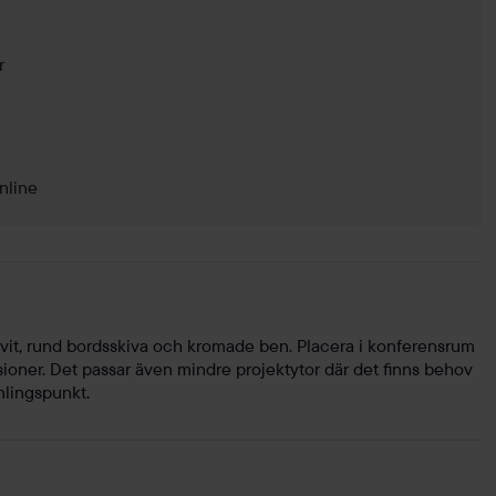
r
nline
it, rund bordsskiva och kromade ben. Placera i konferensrum
sioner. Det passar även mindre projektytor där det finns behov
amlingspunkt.