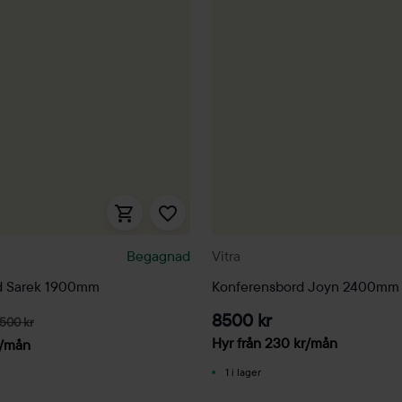
Begagnad
Vitra
d Sarek 1900mm
Konferensbord Joyn 2400mm
8500 kr
500 kr
Hyr från
230
kr
/mån
/mån
1 i lager