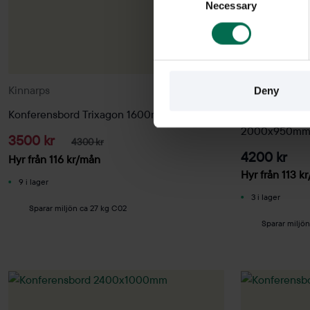
Necessary
Selection
Kinnarps
Begagnad
Kinnarps
Deny
Konferensbord Trixagon 1600mm
Höj- och sänk
2000x950m
3500 kr
4300 kr
4200 kr
Hyr från
116
kr
/mån
Hyr från
113
kr
9 i lager
3 i lager
Sparar miljön ca 27 kg C02
Sparar miljö