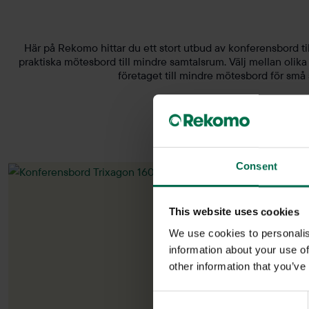
Här på Rekomo hittar du ett stort utbud av konferensbord ti
praktiska mötesbord till mindre samtalsrum. Välj mellan olika
företaget till mindre mötesbord för små
Consent
-19%
This website uses cookies
We use cookies to personalis
information about your use of
other information that you’ve
Consent