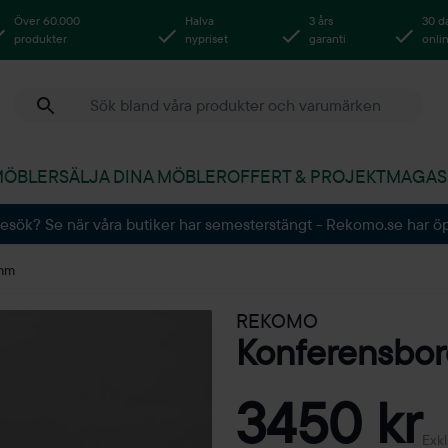
Över 60.000
Halva
3 års
30 d
produkter
nypriset
garanti
onli
MÖBLER
SÄLJA DINA MÖBLER
OFFERT & PROJEKT
MAGAS
besök? Se när våra butiker har semesterstängt - Rekomo.se har ö
0mm
REKOMO
Konferensbo
3450 kr
Exk