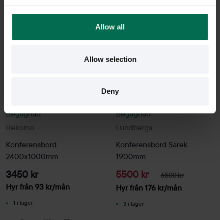
-15%
Allow all
Allow selection
Deny
Begagnad
Begagnad
Rekomo
Lundbergs
Konferensbord
Konferensbord Sarek
2400x1000mm
1900mm
3450 kr
5500 kr
6500 kr
Hyr från
93
kr
/mån
Hyr från
176
kr
/mån
1 i lager
3 i lager