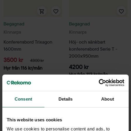
Begagnad
Begagnad
Kinnarps
Kinnarps
Konferensbord Trixagon
Höj- och sänkbart
1600mm
konferensbord Serie T -
2000x950mm
3500 kr
4300 kr
4200 kr
Hyr från
116
kr
/mån
Hyr från
113
kr
/mån
9 i lager
3 i lager
Sparar miljön ca 27 kg
C02
Sparar miljön ca 103
Consent
Details
About
kg C02
This website uses cookies
We use cookies to personalise content and ads, to