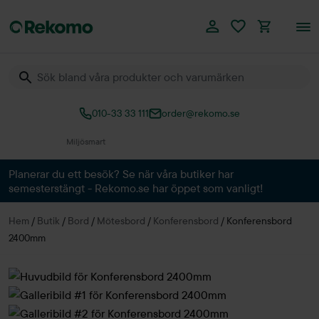
010-33 33 111
order@rekomo.se
Över 60.000 produkter
Planerar du ett besök? Se när våra butiker har
semesterstängt - Rekomo.se har öppet som vanligt!
Hem
/
Butik
/
Bord
/
Mötesbord
/
Konferensbord
/
Konferensbord
2400mm