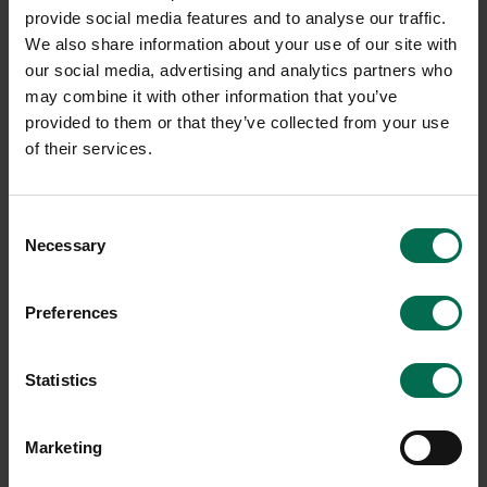
provide social media features and to analyse our traffic.
We also share information about your use of our site with
our social media, advertising and analytics partners who
may combine it with other information that you’ve
provided to them or that they’ve collected from your use
of their services.
Begagnad
Begagnad
Martela
Fritz Hansen
Consent
Necessary
Konferensbord
Konferensbord Superellips
Selection
2800x1000mm
2400x1200mm
Preferences
7450 kr
9500 kr
Hyr från
201
kr
/mån
Hyr från
257
kr
/mån
Statistics
1 i lager
1 i lager
Sparar miljön ca 128
Sparar miljön ca 77 kg
kg C02
C02
Marketing