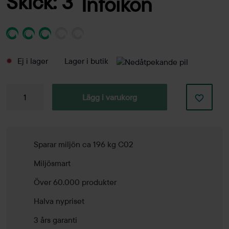
Skick: 3
Ej i lager
Lager i butik
Konferensbord
Lägg i varukorg
5400mm
mängd
Sparar miljön ca 196 kg C02
Miljösmart
Över 60.000 produkter
Halva nypriset
3 års garanti