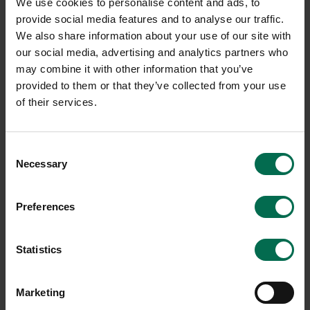
We use cookies to personalise content and ads, to
provide social media features and to analyse our traffic.
We also share information about your use of our site with
our social media, advertising and analytics partners who
may combine it with other information that you’ve
provided to them or that they’ve collected from your use
of their services.
Begagnad
Begagnad
Martela
Fritz Hansen
Consent
Necessary
Selection
Konferensbord
Konferensbord Superellips
2800x1000mm
2400x1200mm
Preferences
7450 kr
9500 kr
Hyr från
201
kr
/mån
Hyr från
257
kr
/mån
Statistics
1 i lager
1 i lager
Sparar miljön ca 128
Sparar miljön ca 77 kg
Marketing
kg C02
C02