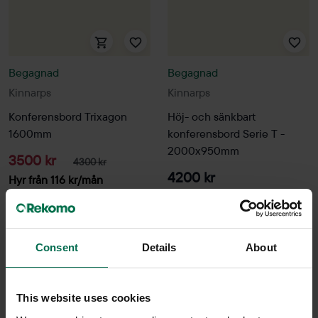
Begagnad
Begagnad
Kinnarps
Kinnarps
Konferensbord Trixagon
Höj- och sänkbart
1600mm
konferensbord Serie T -
2000x950mm
3500 kr
4300 kr
4200 kr
Hyr från
116
kr
/mån
Hyr från
113
kr
/mån
9 i lager
3 i lager
Sparar miljön ca 27 kg
C02
Sparar miljön ca 103
Consent
Details
About
kg C02
This website uses cookies