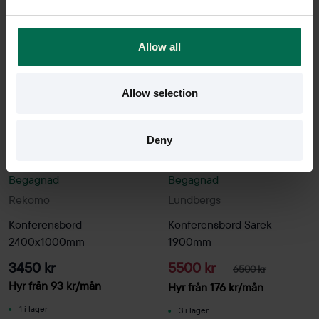
Allow all
-15%
Allow selection
Deny
Begagnad
Begagnad
Rekomo
Lundbergs
Konferensbord
Konferensbord Sarek
2400x1000mm
1900mm
3450 kr
5500 kr
6500 kr
Hyr från
93
kr
/mån
Hyr från
176
kr
/mån
1 i lager
3 i lager