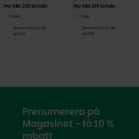
Hyr från
230
kr
/mån
Hyr från
219
kr
/mån
1 i lager
1 i lager
Sparar miljön ca 128
Sparar miljön ca 128
kg C02
kg C02
Prenumerera på
Magasinet - få 10 %
rabatt