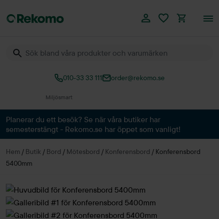
010-33 33 111
order@rekomo.se
Över 60.000 produkter
Planerar du ett besök? Se när våra butiker har
semesterstängt - Rekomo.se har öppet som vanligt!
Hem
/
Butik
/
Bord
/
Mötesbord
/
Konferensbord
/
Konferensbord
5400mm