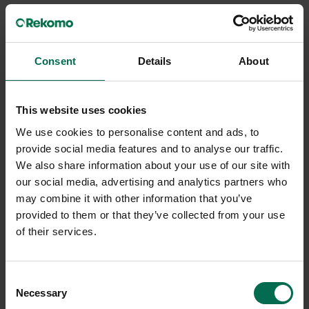
Om varumärket
Edsbyn grundades 1899 och levererar arbetsbord,
Consent
Details
About
konferensbord stolar och allt annat du behöver för att inreda
ert kontor. Att producera möbler har ända sedan företagets
start varit den huvudsakliga verksamheten, även om
This website uses cookies
Edsbyverken under en lång period var känt som en av
världens största skidproducenter. Hos Rekomo hittar du
We use cookies to personalise content and ads, to
begagnade kontorsmöbler och inredning från Edsbyn till
provide social media features and to analyse our traffic.
riktigt bra priser. Till exempel kontorsstolar och arbetsstolar,
We also share information about your use of our site with
soffor och fåtöljer. Men också Skärmväggar och förvaring.
our social media, advertising and analytics partners who
may combine it with other information that you’ve
provided to them or that they’ve collected from your use
of their services.
Konferensbord
Consent
Necessary
Selection