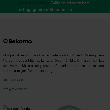
integritetspolicy
. Gäller ditt första köp
av begagnade möbler online.
Vi köper, säljer och hyr ut begagnade kontorsmöbler till företag i hela
Norden. Hos oss hittar du kontorsmöbler från bl.a. Kinnarps, Hay, Ikea
och Herman Miller till ett grönt pris. Att tänka andrahand i första hand
är bra för miljön. Och för din budget.
010 – 33 33 111
info@rekomo.se