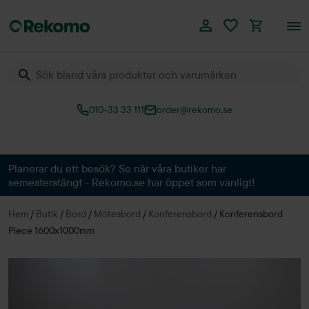
010-33 33 111
order@rekomo.se
Över 60.000 produkter
Planerar du ett besök? Se när våra butiker har
semesterstängt - Rekomo.se har öppet som vanligt!
Hem
/
Butik
/
Bord
/
Mötesbord
/
Konferensbord
/
Konferensbord
Piece 1600x1000mm