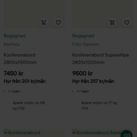
Begagnad
Begagnad
Martela
Fritz Hansen
Konferensbord
Konferensbord Superellips
2800x1000mm
2400x1200mm
7450 kr
9500 kr
Hyr från
201
kr
/mån
Hyr från
257
kr
/mån
1 i lager
1 i lager
Sparar miljön ca 128
Sparar miljön ca 77 kg
kg C02
C02
-15%