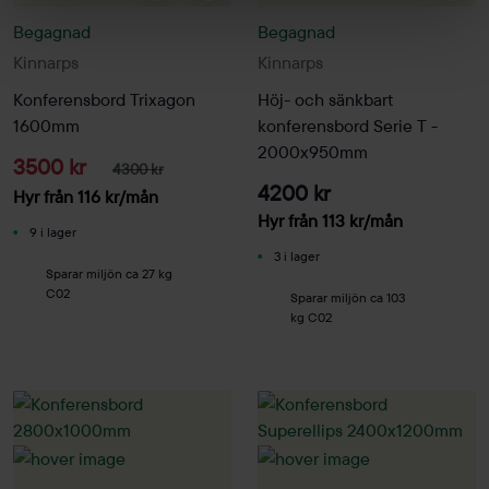
Begagnad
Begagnad
Kinnarps
Kinnarps
Konferensbord Trixagon
Höj- och sänkbart
1600mm
konferensbord Serie T -
2000x950mm
3500 kr
4300 kr
4200 kr
Hyr från
116
kr
/mån
Hyr från
113
kr
/mån
9 i lager
3 i lager
Sparar miljön ca 27 kg
C02
Sparar miljön ca 103
kg C02