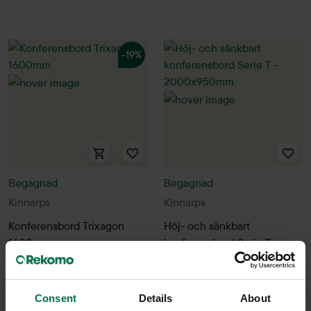
-19%
Begagnad
Begagnad
Kinnarps
Kinnarps
Konferensbord Trixagon
Höj- och sänkbart
1600mm
konferensbord Serie T -
2000x950mm
3500 kr
4300 kr
4200 kr
Hyr från
116
kr
/mån
Consent
Details
About
Hyr från
113
kr
/mån
9 i lager