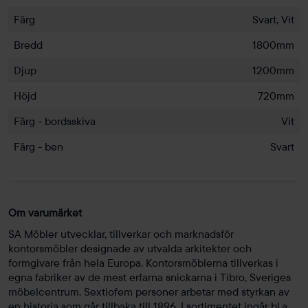
Färg
Svart, Vit
Bredd
1800mm
Djup
1200mm
Höjd
720mm
Färg - bordsskiva
Vit
Färg - ben
Svart
Om varumärket
SA Möbler utvecklar, tillverkar och marknadsför
kontorsmöbler designade av utvalda arkitekter och
formgivare från hela Europa. Kontorsmöblerna tillverkas i
egna fabriker av de mest erfarna snickarna i Tibro, Sveriges
möbelcentrum. Sextiofem personer arbetar med styrkan av
en historia som går tillbaka till 1896. I sortimentet ingår bl.a.