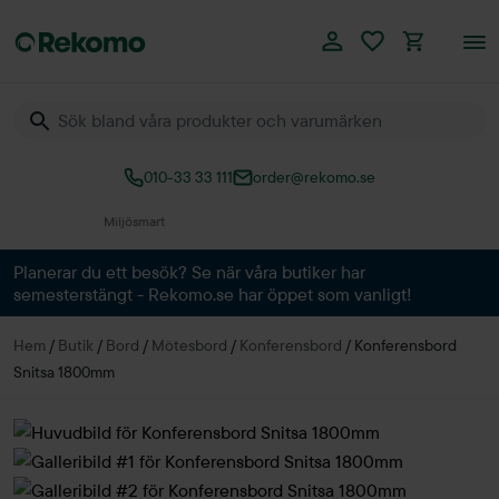
010-33 33 111
order@rekomo.se
Över 60.000 produkter
Planerar du ett besök? Se när våra butiker har
semesterstängt - Rekomo.se har öppet som vanligt!
Hem
/
Butik
/
Bord
/
Mötesbord
/
Konferensbord
/
Konferensbord
Snitsa 1800mm