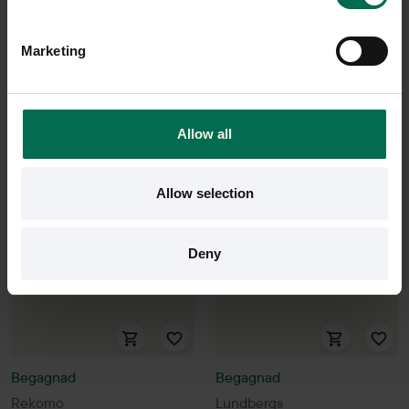
7450 kr
9500 kr
Hyr från
201
kr
/mån
Hyr från
257
kr
/mån
Marketing
1 i lager
1 i lager
Sparar miljön ca 128
Sparar miljön ca 77 kg
kg C02
C02
Allow all
Allow selection
-15%
Deny
Begagnad
Begagnad
Rekomo
Lundbergs