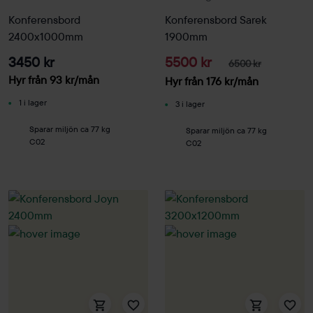
Konferensbord
Konferensbord Sarek
2400x1000mm
1900mm
3450 kr
5500 kr
6500 kr
Hyr från
93
kr
/mån
Hyr från
176
kr
/mån
1 i lager
3 i lager
Sparar miljön ca 77 kg
Sparar miljön ca 77 kg
C02
C02