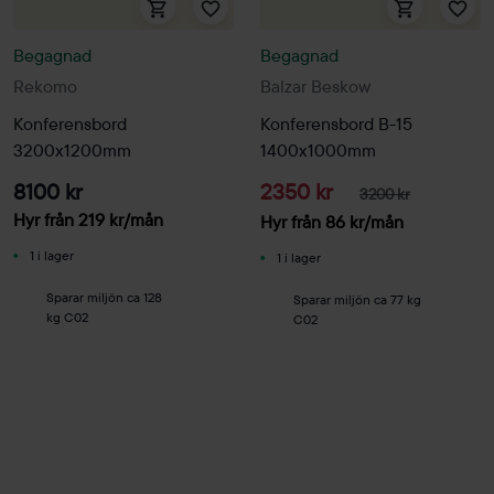
Begagnad
Begagnad
Rekomo
Balzar Beskow
Konferensbord
Konferensbord B-15
3200x1200mm
1400x1000mm
8100 kr
2350 kr
3200 kr
Hyr från
219
kr
/mån
Hyr från
86
kr
/mån
1 i lager
1 i lager
Sparar miljön ca 128
Sparar miljön ca 77 kg
kg C02
C02