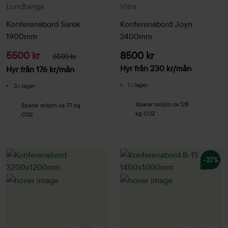
Lundbergs
Vitra
Konferensbord Sarek
Konferensbord Joyn
1900mm
2400mm
5500 kr
8500 kr
6500 kr
Hyr från
230
kr
/mån
Hyr från
176
kr
/mån
1 i lager
3 i lager
Sparar miljön ca 128
Sparar miljön ca 77 kg
kg C02
C02
-27%