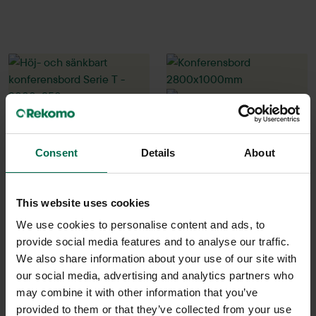
Consent
Details
About
Begagnad
Begagnad
This website uses cookies
Kinnarps
Martela
We use cookies to personalise content and ads, to
provide social media features and to analyse our traffic.
Höj- och sänkbart
Konferensbord
We also share information about your use of our site with
konferensbord Serie T -
2800x1000mm
our social media, advertising and analytics partners who
2000x950mm
7450 kr
may combine it with other information that you’ve
4200 kr
Hyr från
201
kr
/mån
provided to them or that they’ve collected from your use