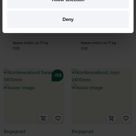
2400x1200mm
2400x1000mm
9500 kr
3450 kr
Deny
Hyr från
257
kr
/mån
Hyr från
93
kr
/mån
1 i lager
1 i lager
Sparar miljön ca 77 kg
Sparar miljön ca 77 kg
C02
C02
-15%
Begagnad
Begagnad