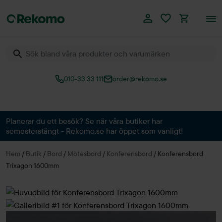
010-33 33 111
order@rekomo.se
Över 60.000 produkter
Planerar du ett besök? Se när våra butiker har
semesterstängt - Rekomo.se har öppet som vanligt!
Hem
/
Butik
/
Bord
/
Mötesbord
/
Konferensbord
/
Konferensbord
Trixagon 1600mm