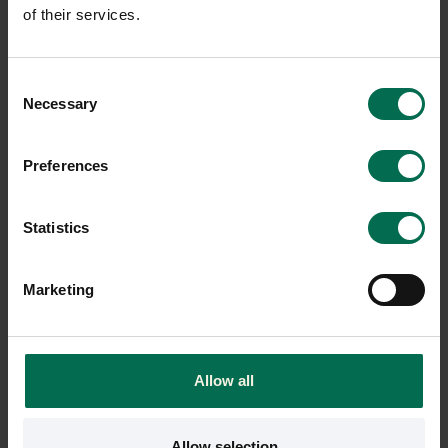
Hyr från
113
kr
/mån
of their services.
1 i lager
3 i lager
Sparar miljön ca 128
kg C02
Sparar miljön ca 103
Consent
kg C02
Necessary
Selection
Preferences
Statistics
Marketing
Begagnad
Begagnad
Allow all
Fritz Hansen
Rekomo
Konferensbord Superellips
Konferensbord
Allow selection