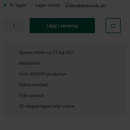
9 i lager
Lager i butik
Konferensbord
Lägg i varukorg
Trixagon
1600mm
mängd
Sparar miljön ca 27 kg C02
Miljösmart
Över 60.000 produkter
Halva nypriset
3 års garanti
30 dagars öppet köp online