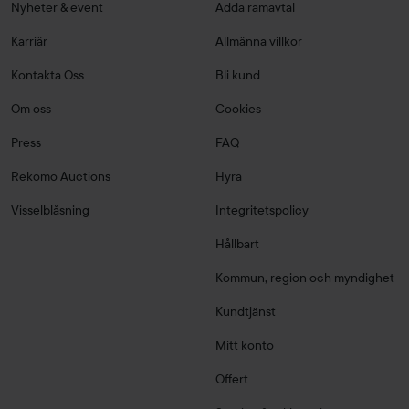
Nyheter & event
Adda ramavtal
Karriär
Allmänna villkor
Kontakta Oss
Bli kund
Om oss
Cookies
Press
FAQ
Rekomo Auctions
Hyra
Visselblåsning
Integritetspolicy
Hållbart
Kommun, region och myndighet
Kundtjänst
Mitt konto
Offert