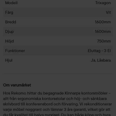
Modell
Trixagon
Färg
Vit
Bredd
1600mm
Djup
1600mm
Höjd
750mm
Funktioner
Eluttag - 3 El
Hjul
Ja, Låsbara
Om varumärket
Hos Rekomo hittar du begagnade Kinnarps kontorsmöbler –
allt från ergonomiska kontorsstolar och höj- och sänkbara
skrivbord till konferensbord och förvaring. Vi rekonditionerar
varje möbel noggrant och lämnar 3 års garanti, vilket gör att
du får kvalitet till halva nypriset. Du kan både köpa och hyra