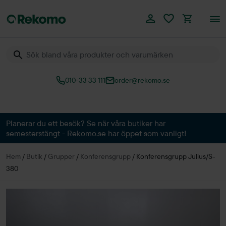
010-33 33 111
order@rekomo.se
Över 60.000 produkter
Planerar du ett besök? Se när våra butiker har
semesterstängt - Rekomo.se har öppet som vanligt!
Hem
/
Butik
/
Grupper
/
Konferensgrupp
/
Konferensgrupp Julius/S-
380