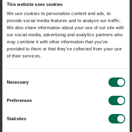
This website uses cookies
We use cookies to personalise content and ads, to
provide social media features and to analyse our traffic.
Beskrivning
We also share information about your use of our site with
Begagnad konferensgrupp med konferensbord och 10 st
our social media, advertising and analytics partners who
konferensstolar. Bordet är modell Julius från EKV i vit laminat
may combine it with other information that you’ve
med vitt stativ i A-bens modell. Utrustat med två eluttag.
provided to them or that they’ve collected from your use
Stolar av modellen S-380 från Balzar Beskow klädd i röd-
of their services.
orange mönstrat tyg.
Consent
Necessary
Selection
Specifikation
Varumärke
EKV
Preferences
Modell
Julius, S-380
Statistics
Färg
Röd, Vit
Bord
Bredd: 3100mm / Djup: 1000mm / Höjd: 720mm