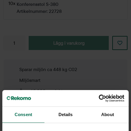
10x
Konferensstol S-380
Artikelnummer: 22728
Lägg i varukorg
Sparar miljön ca 448 kg C02
Miljösmart
Över 60.000 produkter
Halva nypriset
3 års garanti
Consent
Details
About
30 dagars öppet köp online