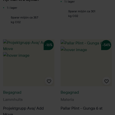
1 i lager
1 i lager
Sparar miljön ca 301
kg C02
Sparar miljön ca 357
kg C02
-16%
-54%
Begagnad
Begagnad
Lammhults
Materia
Projektgrupp Ava/ Add
Pallar Plint - Gunga 6 st
Move