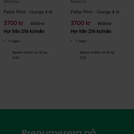
Materia
Materia
Pallar Plint - Gunga 4 st
Pallar Plint - Gunga 4 st
3700 kr
3700 kr
8000 kr
8000 kr
Hyr från
216
kr
/mån
Hyr från
216
kr
/mån
1 i lager
1 i lager
Sparar miljön ca 32 kg
Sparar miljön ca 32 kg
C02
C02
Prenumerera på