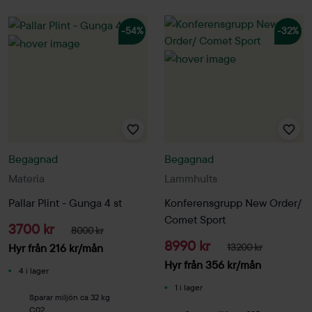
-54%
-32%
Begagnad
Begagnad
Materia
Lammhults
Pallar Plint - Gunga 4 st
Konferensgrupp New Order/
Comet Sport
3700 kr
8000 kr
8990 kr
Hyr från
216
kr
/mån
13200 kr
Hyr från
356
kr
/mån
4 i lager
1 i lager
Sparar miljön ca 32 kg
C02