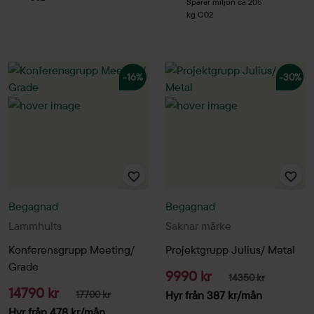
Sparar miljön ca 205
kg C02
-16%
-30%
Begagnad
Begagnad
Lammhults
Saknar märke
Konferensgrupp Meeting/
Projektgrupp Julius/ Metal
Grade
9990 kr
14350 kr
14790 kr
17700 kr
Hyr från
387
kr
/mån
Hyr från
478
kr
/mån