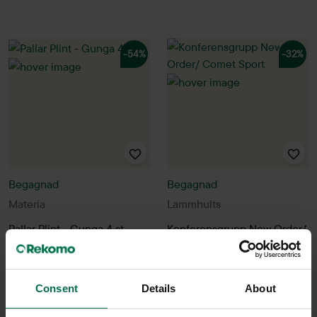
-54%
-32%
Begagnad
Begagnad
Materia
Lammhults
Pallar Plint - Gunga 4 st
Konferensgrupp New Order/
Comet Sport
3700 kr
8000 kr
8990 kr
Hyr från
216
kr
/mån
13200 kr
Consent
Details
About
Hyr från
356
kr
/mån
4 i lager
1 i lager