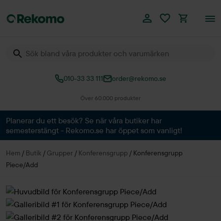
010-33 33 111
order@rekomo.se
Över 60.000 produkter
Planerar du ett besök? Se när våra butiker har
semesterstängt - Rekomo.se har öppet som vanligt!
Hem
/
Butik
/
Grupper
/
Konferensgrupp
/
Konferensgrupp
Piece/Add