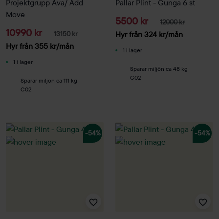
Projektgrupp Ava/ Add
Pallar Plint - Gunga 6 st
Move
5500 kr
12000 kr
10990 kr
13150 kr
Hyr från
324
kr
/mån
Hyr från
355
kr
/mån
1 i lager
1 i lager
Sparar miljön ca 48 kg
C02
Sparar miljön ca 111 kg
C02
-54%
-54%