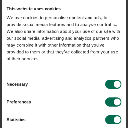
Sparar miljön ca 32 kg
C02
This website uses cookies
Sparar miljön ca 205
kg C02
We use cookies to personalise content and ads, to
provide social media features and to analyse our traffic.
We also share information about your use of our site with
our social media, advertising and analytics partners who
-16%
-30%
may combine it with other information that you’ve
provided to them or that they’ve collected from your use
of their services.
Consent
Necessary
Selection
Begagnad
Begagnad
Lammhults
Saknar märke
Preferences
Konferensgrupp Meeting/
Projektgrupp Julius/ Metal
Grade
Statistics
9990 kr
14350 kr