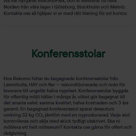
via vår hyrtjänst RekomoFlex, och vi levererar till hela
Norden från våra lager i Göteborg, Stockholm och Malmö.
Kontakta oss så hjälper vi er med rätt lösning för ert kontor.
Konferensstolar
Hos Rekomo hittar du begagnade konferensstolar från
Lammhults, HAY och fler — rekonditionerade och redo för
leverans till ungefär halva nypriset. Konferensstolar byggda
för offentlig miljö håller i många år, vilket gör begagnat till
det smarta valet: samma kvalitet, halva kostnaden och 3 års
garanti. En begagnad konferensstol sparar dessutom
omkring 32 kg CO₂ jämfört med en nyproducerad. Varje stol
kontrolleras och säljs med skick tydligt utskrivet. Ska ni
möblera ett helt mötesrum? Kontakta oss gärna för offert och
rådgivning.