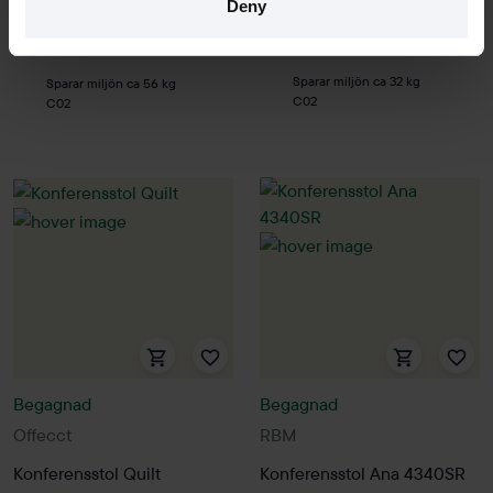
Hyr från
81
kr
/mån
Hyr från
108
kr
/mån
Deny
2 i lager
1 i lager
Sparar miljön ca 32 kg
Sparar miljön ca 56 kg
C02
C02
Begagnad
Begagnad
Offecct
RBM
Konferensstol Quilt
Konferensstol Ana 4340SR