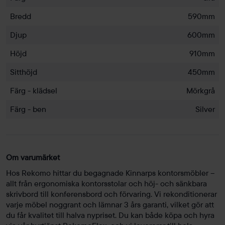
Bredd
590mm
Djup
600mm
Höjd
910mm
Sitthöjd
450mm
Färg - klädsel
Mörkgrå
Färg - ben
Silver
Om varumärket
Hos Rekomo hittar du begagnade Kinnarps kontorsmöbler –
allt från ergonomiska kontorsstolar och höj- och sänkbara
skrivbord till konferensbord och förvaring. Vi rekonditionerar
varje möbel noggrant och lämnar 3 års garanti, vilket gör att
du får kvalitet till halva nypriset. Du kan både köpa och hyra