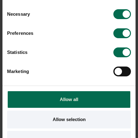
Consent
Sparar miljön ca 56 kg
Sparar miljön ca 32 kg
Necessary
Selection
C02
C02
Preferences
-20%
Statistics
Marketing
Allow all
Begagnad
Begagnad
Mitab
HAY
Konferensstol Ral
Konferensstol AAC123 Soft
Allow selection
3200 kr
3000 kr
4000 kr