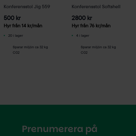
Konferensstol Jig 559
Konferensstol Softshell
500 kr
2800 kr
Hyr från
14
kr
/mån
Hyr från
76
kr
/mån
20 i lager
4 i lager
Sparar miljön ca 32 kg
Sparar miljön ca 32 kg
C02
C02
Prenumerera på