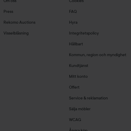
Om oss
Cookies
Press
FAQ
Rekomo Auctions
Hyra
Visselblåsning
Integritetspolicy
Hållbart
Kommun, region och myndighet
Kundtjänst
Mitt konto
Offert
Service & reklamation
Sälja möbler
WCAG
Ångra köp