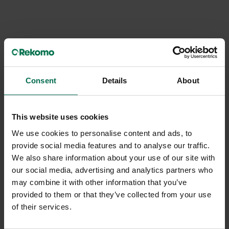
Consent
Details
About
This website uses cookies
We use cookies to personalise content and ads, to
provide social media features and to analyse our traffic.
Begagnad
Begagnad
We also share information about your use of our site with
Kinnarps
HAY
our social media, advertising and analytics partners who
Konferensstol Plus 375T
Konferensstol AAC22
may combine it with other information that you’ve
provided to them or that they’ve collected from your use
1950 kr
1550 kr
of their services.
Hyr från
53
kr
/mån
Hyr från
42
kr
/mån
22 i lager
10 i lager