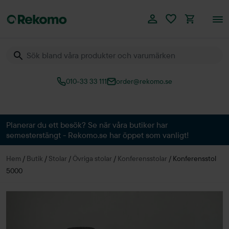
010-33 33 111
order@rekomo.se
Över 60.000 produkter
Planerar du ett besök? Se när våra butiker har
semesterstängt - Rekomo.se har öppet som vanligt!
Hem
/
Butik
/
Stolar
/
Övriga stolar
/
Konferensstolar
/
Konferensstol
5000