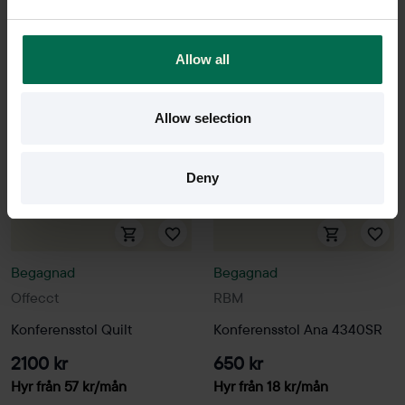
Sparar miljön ca 32 kg
Sparar miljön ca 56 kg
C02
C02
Allow all
Allow selection
Deny
Begagnad
Begagnad
Offecct
RBM
Konferensstol Quilt
Konferensstol Ana 4340SR
2100 kr
650 kr
Hyr från
57
kr
/mån
Hyr från
18
kr
/mån