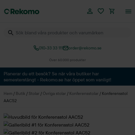
010-33 33 111
order@rekomo.se
Över 60.000 produkter
Planerar du ett besök? Se när våra butiker har
semesterstängt - Rekomo.se har öppet som vanligt!
Hem
/
Butik
/
Stolar
/
Övriga stolar
/
Konferensstolar
/
Konferensstol
AAC52