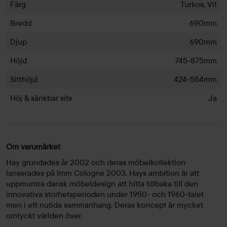
Färg
Turkos, Vit
Bredd
690mm
Djup
690mm
Höjd
745-875mm
Sitthöjd
424-554mm
Höj & sänkbar sits
Ja
Om varumärket
Hay grundades år 2002 och deras möbelkollektion
lanserades på Imm Cologne 2003. Hays ambition är att
uppmuntra dansk möbeldesign att hitta tillbaka till den
innovativa storhetsperioden under 1950- och 1960-talet
men i ett nutida sammanhang. Deras koncept är mycket
omtyckt världen över.