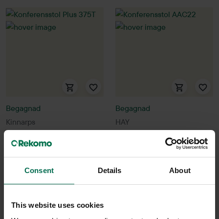
Begagnad
Begagnad
Kinnarps
HAY
Konferensstol Plus 375T
Konferensstol AAC22
1950 kr
1550 kr
Hyr från
53
kr
/mån
Hyr från
42
kr
/mån
Consent
Details
About
22 i lager
10 i lager
Sparar miljön ca 56 kg
Sparar miljön ca 32 kg
This website uses cookies
C02
C02