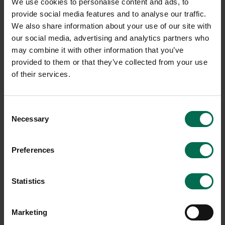
We use cookies to personalise content and ads, to
provide social media features and to analyse our traffic.
We also share information about your use of our site with
our social media, advertising and analytics partners who
-20%
may combine it with other information that you’ve
provided to them or that they’ve collected from your use
of their services.
Consent
Necessary
Selection
Begagnad
Begagnad
Mitab
HAY
Preferences
Konferensstol Ral
Konferensstol AAC123 Soft
3200 kr
3000 kr
Statistics
4000 kr
Hyr från
81
kr
/mån
Hyr från
108
kr
/mån
2 i lager
1 i lager
Marketing