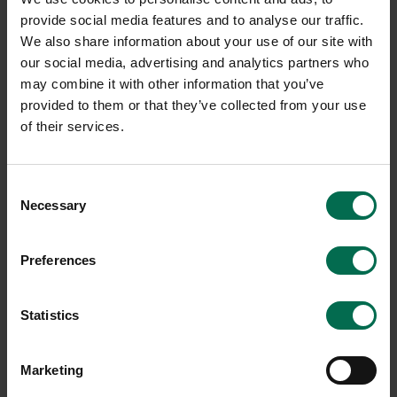
provide social media features and to analyse our traffic.
We also share information about your use of our site with
-20%
our social media, advertising and analytics partners who
may combine it with other information that you’ve
provided to them or that they’ve collected from your use
of their services.
Consent
Necessary
Selection
Begagnad
Begagnad
Mitab
HAY
Preferences
Konferensstol Ral
Konferensstol AAC123 Soft
3200 kr
3000 kr
4000 kr
Statistics
Hyr från
81
kr
/mån
Hyr från
108
kr
/mån
2 i lager
1 i lager
Marketing
Sparar miljön ca 32 kg
Sparar miljön ca 56 kg