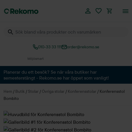
010-33 33 111
order@rekomo.se
Över 60.000 produkter
Planerar du ett besök? Se när våra butiker har
semesterstängt - Rekomo.se har öppet som vanligt!
Hem
/
Butik
/
Stolar
/
Övriga stolar
/
Konferensstolar
/
Konferensstol
Bombito