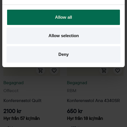
C02
C02
Allow all
Allow selection
Deny
Begagnad
Begagnad
Offecct
RBM
Konferensstol Quilt
Konferensstol Ana 4340SR
2100 kr
650 kr
Hyr från
57
kr
/mån
Hyr från
18
kr
/mån