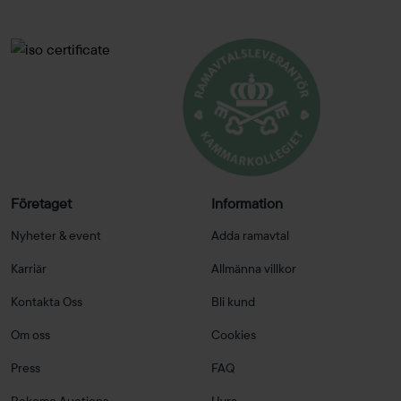
Företaget
Information
Nyheter & event
Adda ramavtal
Karriär
Allmänna villkor
Kontakta Oss
Bli kund
Om oss
Cookies
Press
FAQ
Rekomo Auctions
Hyra