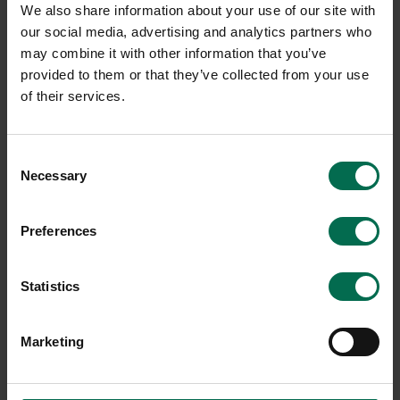
We also share information about your use of our site with
our social media, advertising and analytics partners who
may combine it with other information that you’ve
provided to them or that they’ve collected from your use
of their services.
Begagnad
Begagnad
Kinnarps
HAY
Consent
Necessary
Selection
Konferensstol Plus 375T
Konferensstol AAC22
1950 kr
1550 kr
Preferences
Hyr från
53
kr
/mån
Hyr från
42
kr
/mån
22 i lager
10 i lager
Statistics
Sparar miljön ca 56 kg
Sparar miljön ca 32 kg
C02
C02
Marketing
-20%