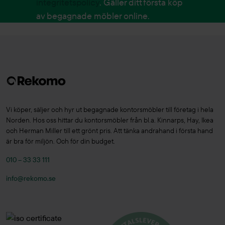
integritetspolicy
. Gäller ditt första köp
av begagnade möbler online.
Vi köper, säljer och hyr ut begagnade kontorsmöbler till företag i hela
Norden. Hos oss hittar du kontorsmöbler från bl.a. Kinnarps, Hay, Ikea
och Herman Miller till ett grönt pris. Att tänka andrahand i första hand
är bra för miljön. Och för din budget.
010 – 33 33 111
info@rekomo.se