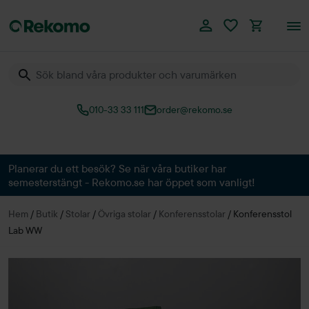
010-33 33 111
order@rekomo.se
Över 60.000 produkter
Planerar du ett besök? Se när våra butiker har
semesterstängt - Rekomo.se har öppet som vanligt!
Hem
/
Butik
/
Stolar
/
Övriga stolar
/
Konferensstolar
/
Konferensstol
Lab WW