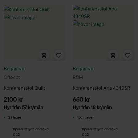
Begagnad
Begagnad
Offecct
RBM
Konferensstol Quilt
Konferensstol Ana 4340SR
2100 kr
650 kr
Hyr från
57
kr
/mån
Hyr från
18
kr
/mån
2 i lager
107 i lager
Sparar miljön ca 32 kg
Sparar miljön ca 32 kg
C02
C02