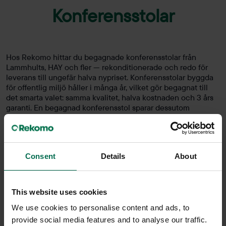
Konferensstolar
Hos Rekomo hittar du begagnade konferensstolar från
Lammhults, HAY och fler — rekonditionerade och redo för
leverans till ungefär halva nypriset. Konferensstolar byggda
för offentlig miljö håller i många år, vilket gör begagnat till
det smarta valet: samma kvalitet, halva kostnaden och 3 års
garanti. En begagnad konferensstol sparar dessutom
omkring 32 kg CO₂ jämfört med en nyproducerad. Varje stol
kontrolleras och säljs med skick tydligt utskrivet. Ska ni
möblera ett helt mötesrum? Kontakta oss gärna för offert och
rådgivning.
Consent
Details
About
This website uses cookies
We use cookies to personalise content and ads, to
provide social media features and to analyse our traffic.