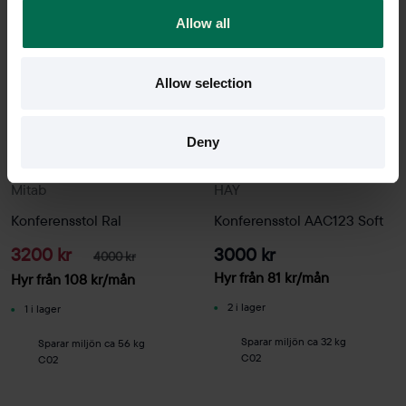
Allow all
Allow selection
Deny
Begagnad
Begagnad
Mitab
HAY
Konferensstol Ral
Konferensstol AAC123 Soft
3200 kr
3000 kr
4000 kr
Hyr från
81
kr
/mån
Hyr från
108
kr
/mån
2 i lager
1 i lager
Sparar miljön ca 32 kg
Sparar miljön ca 56 kg
C02
C02