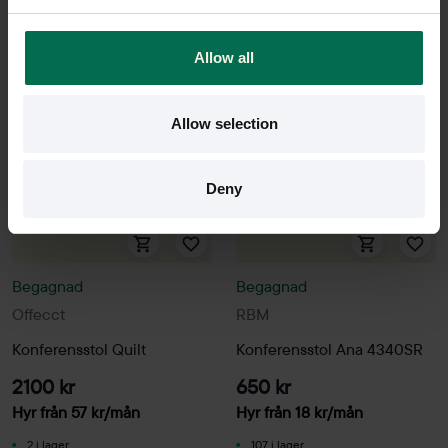
C02
C02
Allow all
Allow selection
Deny
Begagnad
Begagnad
Offecct
RBM
Konferensstol Quilt
Konferensstol Ana 4340SR
2100 kr
650 kr
Hyr från
57
kr
/mån
Hyr från
18
kr
/mån
2 i lager
107 i lager