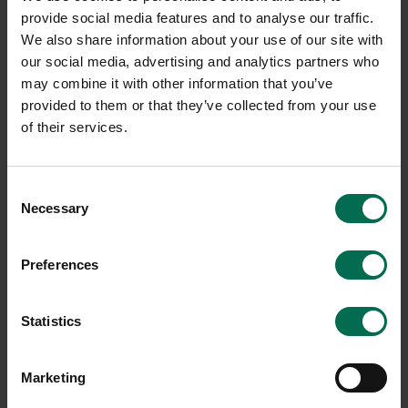
provide social media features and to analyse our traffic.
We also share information about your use of our site with
-20%
our social media, advertising and analytics partners who
may combine it with other information that you’ve
provided to them or that they’ve collected from your use
of their services.
Consent
Necessary
Selection
Begagnad
Begagnad
Mitab
HAY
Preferences
Konferensstol Ral
Konferensstol AAC123 Soft
3200 kr
3000 kr
4000 kr
Statistics
Hyr från
81
kr
/mån
Hyr från
108
kr
/mån
2 i lager
1 i lager
Marketing
Sparar miljön ca 32 kg
Sparar miljön ca 56 kg