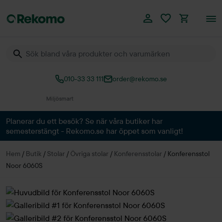
010-33 33 111
order@rekomo.se
Över 60.000 produkter
Planerar du ett besök? Se när våra butiker har
semesterstängt - Rekomo.se har öppet som vanligt!
Hem
/
Butik
/
Stolar
/
Övriga stolar
/
Konferensstolar
/
Konferensstol
Noor 6060S