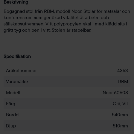
Beskrivning
Begagnad stol från RBM, modell Noor. Stolar för matsalar och
konferensrum som ger ökad vitalitet åt arbets- och
sällskapsutrymmen. Vitt polypropylen-skal i med klädd sits i
grått tyg och ben i vitt. Stolen är stapelbar.
Specifikation
Artikelnummer
4363
Varumärke
RBM
Modell
Noor 6060S
Färg
Grå, Vit
Bredd
540mm
Djup
510mm