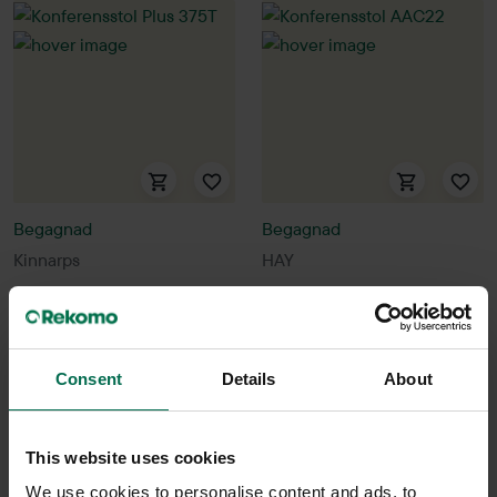
Begagnad
Begagnad
Kinnarps
HAY
Konferensstol Plus 375T
Konferensstol AAC22
1950 kr
1550 kr
Hyr från
53
kr
/mån
Hyr från
42
kr
/mån
Consent
Details
About
22 i lager
10 i lager
Sparar miljön ca 56 kg
Sparar miljön ca 32 kg
This website uses cookies
C02
C02
We use cookies to personalise content and ads, to