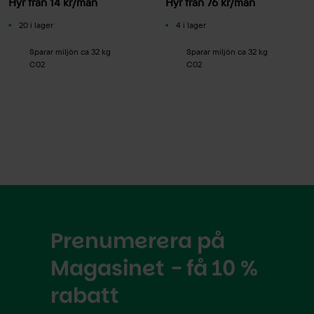
Hyr från
14
kr
/mån
Hyr från
76
kr
/mån
20 i lager
4 i lager
Sparar miljön ca 32 kg
Sparar miljön ca 32 kg
C02
C02
Prenumerera på
Magasinet - få 10 %
rabatt