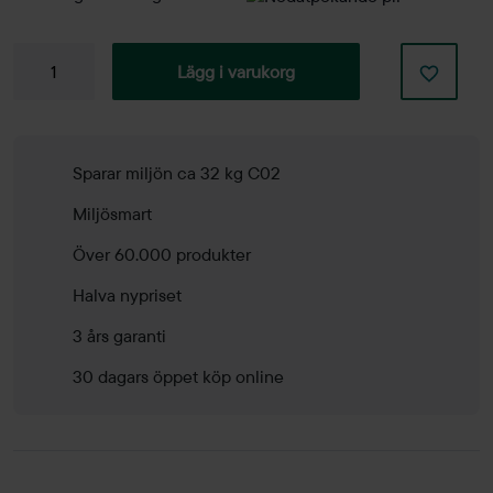
Konferensstol
Lägg i varukorg
Noor
6060S
mängd
Sparar miljön ca 32 kg C02
Miljösmart
Över 60.000 produkter
Halva nypriset
3 års garanti
30 dagars öppet köp online